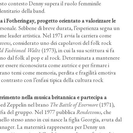
sto contesto Denny supera il ruolo femminile
ntitario della band.
 i Fotheringay, progetto orientato a valorizzare le
rsonale. Sebbene di breve durata, l’esperienza segna un
me leader artistica. Nel 1971 avvia la carriera come
avens
, considerato uno dei capolavori del folk rock
ld Fashioned Waltz
(1973), in cui la sua scrittura si fa
iano dal folk al pop e al rock. Determinata a mantenere
per essere riconosciuta come autrice e per firmare i
lorano temi come memoria, perdita e fragilità emotiva
contrasto con l’enfasi tipica della cultura rock
ferimento nella musica britannica e partecipa a
 Led Zeppelin nel brano
The Battle of Evermore
(1971),
afia del gruppo. Nel 1977 pubblica
Rendezvous
, che
nello stesso anno in cui nasce la figlia Georgia, avuta dal
manager. La maternità rappresenta per Denny un