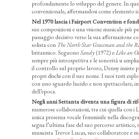
profondamente lo sviluppo del genere. In que
convenzionale, affermandosi come elemento ide
Nel 1970 lascia i Fairport Convention e fonda
sue composizioni e una visione musicale più pe
passaggio decisivo verso la sua affermazione co
solista con
The North Star Grassman and the R
britannico. Seguono
Sandy
(1972) e
Like an O
sempre più introspettiva e le sonorità si ampl
il controllo sul proprio lavoro, Denny insiste 
propri dischi con il suo nome. I suoi testi esp
con uno sguardo lucido e non spettacolare, in 
dell’epoca.
Negli anni Settanta diventa una figura di ri
numerose collaborazioni, tra cui quella con i
unica presenza vocale femminile nella discogr
segna l’ultima fase del suo percorso artistico, 
musicista Trevor Lucas, suo collaboratore e 