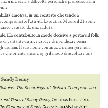
i intreccia a difficoltà personali e professionali in
onne.
tabilità emotiva, in un contesto che tende a
on compromette l’attività lavorativa. Muore il 21 aprile
cranico causato da una caduta.
ale. Ha contribuito in modo decisivo a portare il folk
 di cantante-autrice capace di rivendicare piena
gli uomini. Il suo nome continua a riemergere non
va che orienta ancora oggi il modo di ascoltare una
su Sandy Denny
frains: The Recordings of Richard Thompson and
fe and Times of Sandy Denny
, Omnibus Press, 2011.
 The Biography of Sandy Denny,
Faber&Faber 2015.