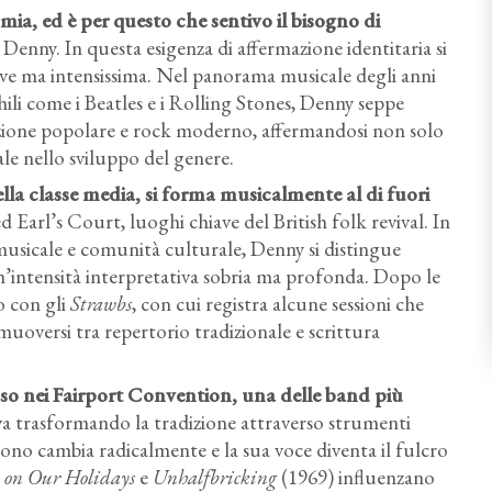
mia, ed è per questo che sentivo il bisogno di
enny. In questa esigenza di affermazione identitaria si
reve ma intensissima. Nel panorama musicale degli anni
li come i Beatles e i Rolling Stones, Denny seppe
dizione popolare e rock moderno, affermandosi non solo
e nello sviluppo del genere.
lla classe media, si forma musicalmente al di fuori
d Earl’s Court, luoghi chiave del British folk revival. In
musicale e comunità culturale, Denny si distingue
un’intensità interpretativa sobria ma profonda. Dopo le
o con gli
Strawbs
, con cui registra alcune sessioni che
oversi tra repertorio tradizionale e scrittura
esso nei Fairport Convention, una delle band più
ava trasformando la tradizione attraverso strumenti
uono cambia radicalmente e la sua voce diventa il fulcro
on Our Holidays
e
Unhalfbricking
(1969) influenzano