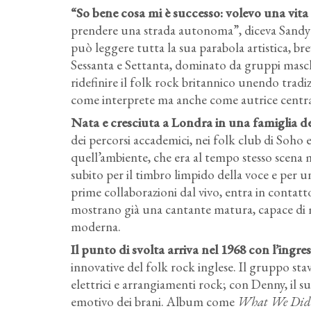
“So bene cosa mi è successo: volevo una vita 
prendere una strada autonoma”, diceva Sandy D
può leggere tutta la sua parabola artistica, b
Sessanta e Settanta, dominato da gruppi maschi
ridefinire il folk rock britannico unendo tra
come interprete ma anche come autrice central
Nata e cresciuta a Londra in una famiglia de
dei percorsi accademici, nei folk club di Soho e
quell’ambiente, che era al tempo stesso scena 
subito per il timbro limpido della voce e per 
prime collaborazioni dal vivo, entra in contatt
mostrano già una cantante matura, capace di mu
moderna.
Il punto di svolta arriva nel 1968 con l’ingr
innovative del folk rock inglese. Il gruppo st
elettrici e arrangiamenti rock; con Denny, il s
emotivo dei brani. Album come
What We Did 