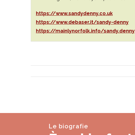
https://www.sandydenny.co.uk
https://www.debaser.it/sandy-denny
https://mainlynorfolk.info/sandy.denny
Le biografie