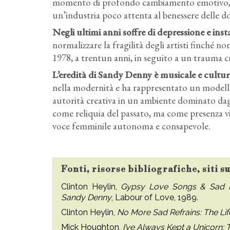
momento di profondo cambiamento emotivo, ma s
un’industria poco attenta al benessere delle d
Negli ultimi anni soffre di depressione e ins
normalizzare la fragilità degli artisti finché n
1978, a trentun anni, in seguito a un trauma 
L’eredità di Sandy Denny è musicale e cultur
nella modernità e ha rappresentato un modello
autorità creativa in un ambiente dominato da
come reliquia del passato, ma come presenza vi
voce femminile autonoma e consapevole.
Fonti, risorse bibliografiche, siti 
Clinton Heylin,
Gypsy Love Songs & Sad Re
Sandy Denny
, Labour of Love, 1989.
Clinton Heylin,
No More Sad Refrains: The Li
Mick Houghton,
I’ve Always Kept a Unicorn: