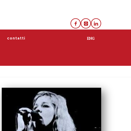
e
contatti