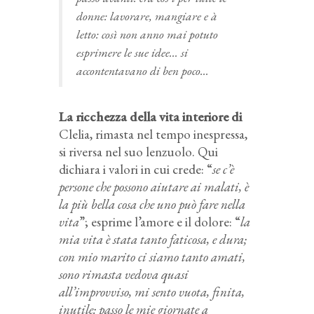
donne: lavorare, mangiare e à
letto: così non anno mai potuto
esprimere le sue idee… si
accontentavano di ben poco…
La ricchezza della vita interiore di
Clelia, rimasta nel tempo inespressa,
si riversa nel suo lenzuolo. Qui
dichiara i valori in cui crede: “
se c’è
persone che possono aiutare ai malati, è
la più bella cosa che uno può fare nella
vita
”; esprime l’amore e il dolore: “
la
mia vita è stata tanto faticosa, e dura;
con mio marito ci siamo tanto amati,
sono rimasta vedova quasi
all’improvviso, mi sento vuota, finita,
inutile: passo le mie giornate a