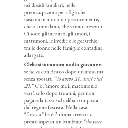
nei dissidi familiari, nelle
preoccupazioni per i figli che
nascono e muoiono precocemente,
che si ammalano, che vanno cresciuti.
Ci sono gli incontri, gli amori, i
matrimoni, le invidie e le gerarchie
tra le donne nelle famiglie contadine
allargate.
Clelia si innamora molto giovane e
se ne va con Anteo dopo un anno ma
senza sposarsi: ”
io avevo .16. anni e lui
.25.
” C’è l’amore ma il matrimonio
verrà solo dopo tre anni, per non
pagare la tassa sul celibato imposta
dal regime fascista. Nella casa
“foresta” lei è l’ultima arrivata e
presto aspetta un bambino: “
che pure