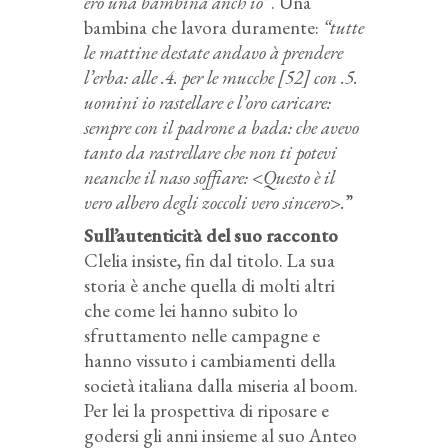
ero una bambina anch’io
”. Una
bambina che lavora duramente:
“tutte
le mattine destate andavo à prendere
l’erba: alle .4. per le mucche [52] con .5.
uomini io rastellare e l’oro caricare:
sempre con il padrone a bada: che avevo
tanto da rastrellare che non ti potevi
neanche il naso soffiare: <Questo è il
vero albero degli zoccoli vero sincero>.
”
Sull’autenticità del suo racconto
Clelia insiste, fin dal titolo. La sua
storia è anche quella di molti altri
che come lei hanno subito lo
sfruttamento nelle campagne e
hanno vissuto i cambiamenti della
società italiana dalla miseria al boom.
Per lei la prospettiva di riposare e
godersi gli anni insieme al suo Anteo