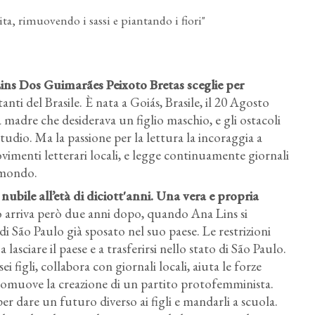
ta, rimuovendo i sassi e piantando i fiori"
Lins Dos Guimarães Peixoto Bretas sceglie per
tanti del Brasile. È nata a Goiás, Brasile, il 20 Agosto
a madre che desiderava un figlio maschio, e gli ostacoli
tudio. Ma la passione per la lettura la incoraggia a
movimenti letterari locali, e legge continuamente giornali
l mondo.
nubile all’età di diciott'anni. Una vera e propria
o arriva però due anni dopo, quando Ana Lins si
 São Paulo già sposato nel suo paese. Le restrizioni
Coralina Cora
lasciare il paese e a trasferirsi nello stato di São Paulo.
ei figli, collabora con giornali locali, aiuta le forze
promuove la creazione di un partito protofemminista.
per dare un futuro diverso ai figli e mandarli a scuola.