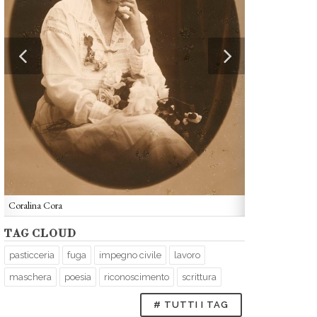
Coralina Cora
TAG CLOUD
Coralina Cora
pasticceria
fuga
impegno civile
lavoro
maschera
poesia
riconoscimento
scrittura
# TUTTI I TAG