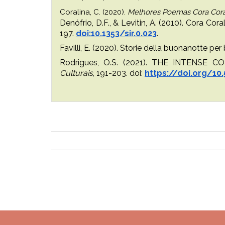
Coralina, C. (2020).
Melhores Poemas Cora Coral
Denófrio, D.F., & Levitin, A. (2010). Cora Co
197.
doi:10.1353/sir.0.023
.
Favilli, E. (2020). Storie della buonanotte pe
Rodrigues, O.S. (2021). THE INTENSE C
Culturais
, 191-203. doi:
https://doi.org/10