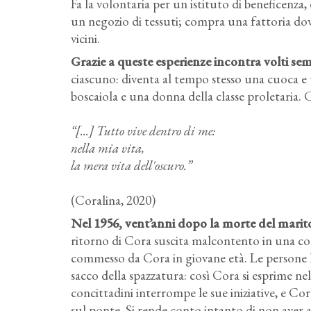
Fa la volontaria per un istituto di beneficenza,
un negozio di tessuti; compra una fattoria dov
vicini.
Grazie a queste esperienze incontra volti semp
ciascuno: diventa al tempo stesso una cuoca e
boscaiola e una donna della classe proletaria. C
“[...] Tutto vive dentro di me:
nella mia vita,
la mera vita dell'oscuro.”
(Coralina, 2020)
Nel 1956, vent’anni dopo la morte del marito,
ritorno di Cora suscita malcontento in una co
commesso da Cora in giovane età. Le persone l’
sacco della spazzatura: così Cora si esprime ne
concittadini interrompe le sue iniziative, e Cor
sul ponte. Si rende conto intanto di non aver a