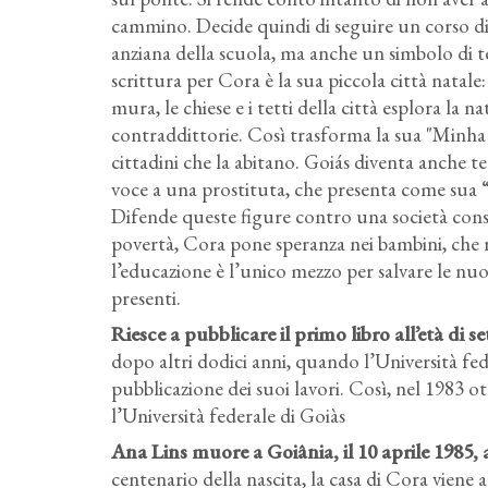
cammino. Decide quindi di seguire un corso di d
anziana della scuola, ma anche un simbolo di te
scrittura per Cora è la sua piccola città natale: 
mura, le chiese e i tetti della città esplora l
contraddittorie. Così trasforma la sua "Minha 
cittadini che la abitano. Goiás diventa anche te
voce a una prostituta, che presenta come sua “
Difende queste figure contro una società cons
povertà, Cora pone speranza nei bambini, che r
l’educazione è l’unico mezzo per salvare le nuov
presenti.
Riesce a pubblicare il primo libro all’età di s
dopo altri dodici anni, quando l’Università fed
pubblicazione dei suoi lavori. Così, nel 1983 o
l’Università federale di Goiàs
Ana Lins muore a Goiânia, il 10 aprile 1985, al
centenario della nascita, la casa di Cora viene