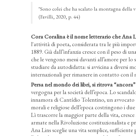
"Sono colei che ha scalato la montagna della vi
(Favilli, 2020, p. 44)
Cora Coralina è il nome letterario che Ana 
l'attività di poeta, considerata tra le più impor
1889. Già dall’infanzia cresce con il peso di un
che le vengono messi davanti all’amore per lo s
studiare da autodidatta: si avvicina a diversi 
internazionali per rimanere in contatto con i
Persa nel mondo dei libri, si ritrova “ancora” 
vergogna per la società dell’epoca. Lo scandal
innamora di Cantídio Tolentino, un avvocato di
morali e religiose dell’epoca costringono i due a 
Lì trascorre la maggior parte della vita, cresce s
armate nella Rivoluzione costituzionalista e 
Ana Lins sceglie una vita semplice, sufficiente 