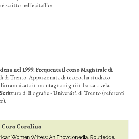
è scritto nell’epitaffio:
odena nel 1999. Frequenta il corso Magistrale di
udi di Trento. Appassionata di teatro, ha studiato
l’arrampicata in montagna ai giri in barca a vela.
Scri
ttura di
B
iografie -
Un
iversità di
T
rento (referenti
r).
u Cora Coralina
merican Women Writers: An Encyclopedia. Routledge.