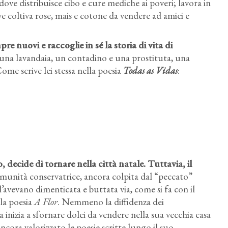
 dove distribuisce cibo e cure mediche ai poveri; lavora in
e coltiva rose, mais e cotone da vendere ad amici e
re nuovi e raccoglie in sé la storia di vita di
 una lavandaia, un contadino e una prostituta, una
ome scrive lei stessa nella poesia
Todas as Vidas
:
 decide di tornare nella città natale. Tuttavia, il
munità conservatrice, ancora colpita dal “peccato”
avevano dimenticata e buttata via, come si fa con il
lla poesia
A Flor
. Nemmeno la diffidenza dei
a inizia a sfornare dolci da vendere nella sua vecchia casa
ncora valorizzato le poesie scritte lungo il suo