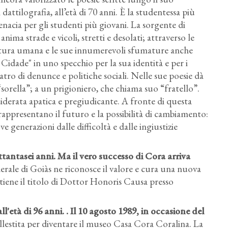
attilografia, all’età di 70 anni. È la studentessa più
nacia per gli studenti più giovani. La sorgente di
anima strade e vicoli, stretti e desolati; attraverso le
a natura umana e le sue innumerevoli sfumature anche
Cidade" in uno specchio per la sua identità e per i
atro di denunce e politiche sociali. Nelle sue poesie dà
sorella”; a un prigioniero, che chiama suo “fratello”.
iderata apatica e pregiudicante. A fronte di questa
appresentano il futuro e la possibilità di cambiamento:
e generazioni dalle difficoltà e dalle ingiustizie
ettantasei anni. Ma il vero successo di Cora arriva
erale di Goiàs ne riconosce il valore e cura una nuova
ttiene il titolo di Dottor Honoris Causa presso
l'età di 96 anni. . Il 10 agosto 1989, in occasione del
 allestita per diventare il museo Casa Cora Coralina. La