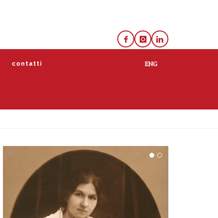
e
contatti