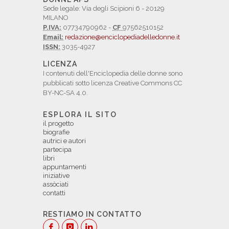
Sede legale: Via degli Scipioni 6 - 20129
MILANO
P.IVA:
07734790962 -
CF
97562510152
Email:
redazione@enciclopediadelledonne.it
ISSN:
3035-4927
LICENZA
I contenuti dell'Enciclopedia delle donne sono
pubblicati sotto licenza Creative Commons CC
BY-NC-SA 4.0.
ESPLORA IL SITO
il progetto
biografie
autrici e autori
partecipa
libri
appuntamenti
iniziative
assòciati
contatti
RESTIAMO IN CONTATTO