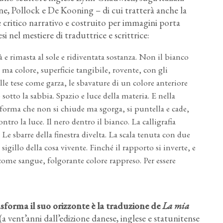
ne, Pollock e De Kooning – di cui tratterà anche la
ile critico narrativo e costruito per immagini porta
si nel mestiere di traduttrice e scrittrice:
 e rimasta al sole e ridiventata sostanza. Non il bianco
 ma colore, superficie tangibile, rovente, con gli
bolle tese come garza, le sbavature di un colore anteriore
sotto la sabbia. Spazio e luce della materia. E nella
 forma che non si chiude ma sgorga, si puntella e cade,
ontro la luce. Il nero dentro il bianco. La calligrafia
Le sbarre della finestra divelta. La scala tenuta con due
igillo della cosa vivente. Finché il rapporto si inverte, e
 come sangue, folgorante colore rappreso. Per essere
asforma il suo orizzonte è la traduzione de
La mia
(a vent’anni dall’edizione danese, inglese e statunitense