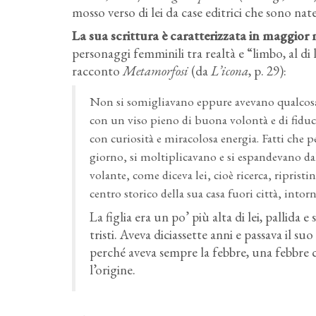
mosso verso di lei da case editrici che sono n
La sua scrittura è caratterizzata in maggior 
personaggi femminili tra realtà e “limbo, al di l
racconto
Metamorfosi
(da
L’icona
, p. 29):
Non si somigliavano eppure avevano qualcosa 
con un viso pieno di buona volontà e di fiducia
con curiosità e miracolosa energia. Fatti che 
giorno, si moltiplicavano e si espandevano dall
volante, come diceva lei, cioè ricerca, ripri
centro storico della sua casa fuori città, intorn
La figlia era un po’ più alta di lei, pallida e 
tristi. Aveva diciassette anni e passava il su
perché aveva sempre la febbre, una febbre ch
l’origine.