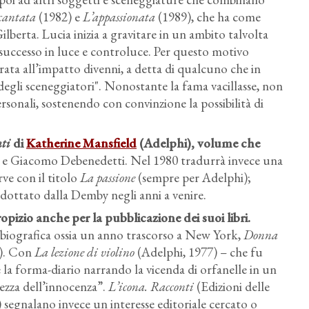
cantata
(1982) e
L’appassionata
(1989), che ha come
lberta. Lucia inizia a gravitare in un ambito talvolta
 successo in luce e controluce. Per questo motivo
arata all’impatto divenni, a detta di qualcuno che in
egli sceneggiatori". Nonostante la fama vacillasse, non
rsonali, sostenendo con convinzione la possibilità di
nti
di
Katherine Mansfield
(Adelphi), volume che
e Giacomo Debenedetti. Nel 1980 tradurrà invece una
ve con il titolo
La passione
(sempre per Adelphi);
à adottato dalla Demby negli anni a venire.
izio anche per la pubblicazione dei suoi libri.
obiografica ossia un anno trascorso a New York,
Donna
). Con
La lezione di violino
(Adelphi, 1977) – che fu
 la forma-diario narrando la vicenda di orfanelle in un
iezza dell’innocenza”.
L’icona. Racconti
(Edizioni delle
 segnalano invece un interesse editoriale cercato o