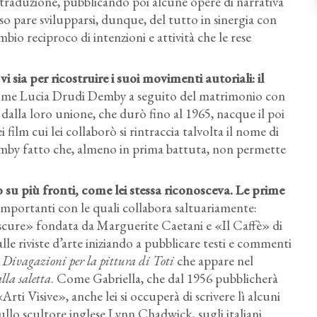
 traduzione, pubblicando poi alcune opere di narrativa
rso pare svilupparsi, dunque, del tutto in sinergia con
o reciproco di intenzioni e attività che le rese
 sia per ricostruire i suoi movimenti autoriali: il
 come Lucia Drudi Demby a seguito del matrimonio con
dalla loro unione, che durò fino al 1965, nacque il poi
i film cui lei collaborò si rintraccia talvolta il nome di
by fatto che, almeno in prima battuta, non permette
su più fronti, come lei stessa riconosceva. Le prime
ie importanti con le quali collabora saltuariamente:
cure» fondata da Marguerite Caetani e «Il Caffè» di
lle riviste d’arte iniziando a pubblicare testi e commenti
e
Divagazioni per la pittura di Toti
che appare nel
lla saletta
. Come Gabriella, che dal 1956 pubblicherà
rti Visive», anche lei si occuperà di scrivere lì alcuni
sullo scultore inglese Lynn Chadwick, sugli italiani