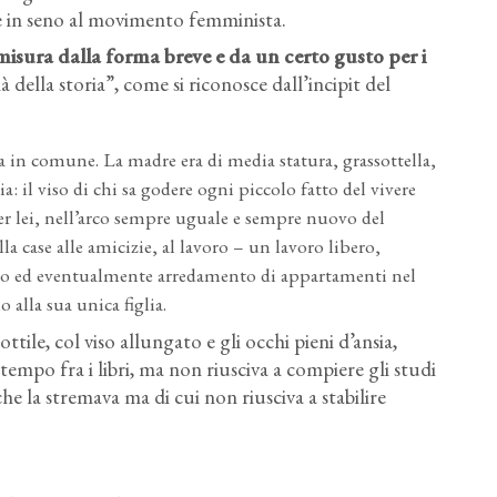
ate in seno al movimento femminista.
misura dalla forma breve e da un certo gusto per i
à della storia”, come si riconosce dall’incipit del
in comune. La madre era di media statura, grassottella,
: il viso di chi sa godere ogni piccolo fatto del vivere
per lei, nell’arco sempre uguale e sempre nuovo del
a case alle amicizie, al lavoro – un lavoro libero,
stino ed eventualmente arredamento di appartamenti nel
o alla sua unica figlia.
sottile, col viso allungato e gli occhi pieni d’ansia,
o tempo fra i libri, ma non riusciva a compiere gli studi
e la stremava ma di cui non riusciva a stabilire