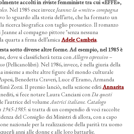
olmente accolti in riviste femministe tra cui «EFFE»,
olco
. Nel 1985 esce invece
Jeanne: la «mite» compagna
ovo lo sguardo alla storia dell’arte, che ha formato un
a ricerca biografica con taglio prosastico. Il romanzo
i Jeanne al compagno pittore "senza nessuna
la quarta a firma dell’amica
Adele Cambria
.
esta sotto diverse altre forme. Ad esempio, nel 1985 è
ne, dove si classificherà terza con
Allegro espressivo
–
sso
(Pellicanolibri). Nel 1986, invece, è nella giuria della
a insieme a molte altre figure del mondo culturale
Aspesi, Benedetta Craveri, Luce d’Eramo, Armanda
mì Zorzi. Il premio lanciò, nella sezione editi
Annarita
inediti, si fece notare Laura Canciani con
Da questi
e l’autrice del volume
Autrici italiane. Catalogo
ica 1945-1985
: si tratta di un compendio di voci raccolte
idenza del Consiglio dei Ministri di allora, con a capo
ne nazionale per la realizzazione della parità tra uomo
 quegli anni alle donne e alle loro battaglie.