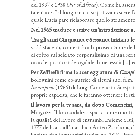
del 1937 e 1938
Out of Africa
). Come ha asseri
talentuosa” il luogo in cui si ipotizza nascere 
quale Lucia pare rielaborare quello strumento
Nel 1965 traduce e scrive un’introduzione a
Tra gli anni Cinquanta e Sessanta iniziano 
soddisfacenti, come indica la prosecuzione della
di colpo sul selciato corporalissimo di una scr
casuale quanto inderogabile: la necessità […] 
Per Zeffirelli firma la sceneggiatura di
Campi
Bolognini come co-autrice di alcuni suoi film.
Incompreso
(1966) di Luigi Comencini. Si espon
proprie capacità, che le faranno ottenere la stim
Il lavoro per la tv sarà, da dopo Comencini,
Mingozzi. Il loro sodalizio spicca come uno tra 
la qualità del lavoro di entrambi. Insieme a lui, 
1977 dedicata all’anarchico Anteo Zamboni, che
linciato dagli squadristi fascisti nel 1926. Pas