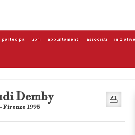
partecipa
libri
appuntamenti
assòciati
iniziativ
udi Demby
- Firenze 1995