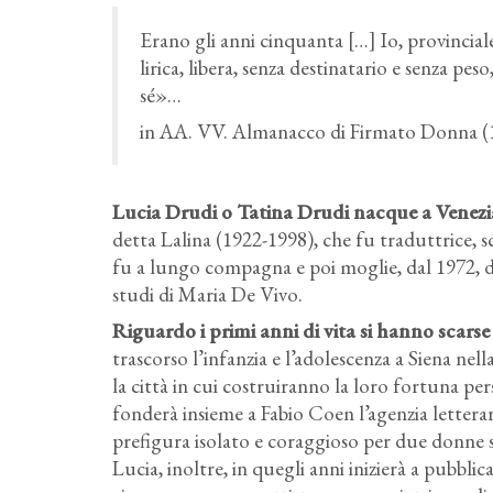
Erano gli anni cinquanta […] Io, provincial
lirica, libera, senza destinatario e senza pe
sé»…
in AA. VV. Almanacco di Firmato Donna (
Lucia Drudi o Tatina Drudi nacque a Venezia
detta Lalina (1922-1998), che fu traduttrice, scr
fu a lungo compagna e poi moglie, dal 1972, d
studi di Maria De Vivo.
Riguardo i primi anni di vita si hanno scars
trascorso l’infanzia e l’adolescenza a Siena nel
la città in cui costruiranno la loro fortuna p
fonderà insieme a Fabio Coen l’agenzia letterari
prefigura isolato e coraggioso per due donne s
Lucia, inoltre, in quegli anni inizierà a pubbli