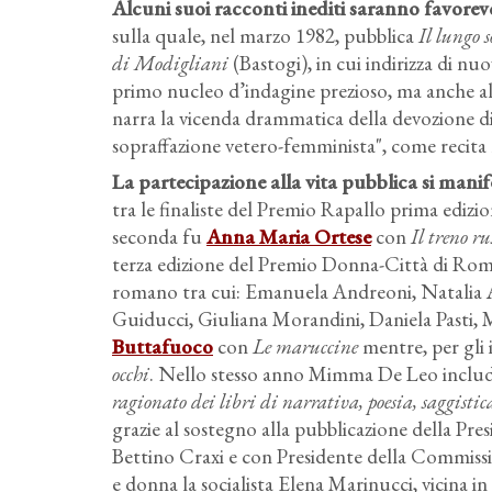
Alcuni suoi racconti inediti saranno favorev
sulla quale, nel marzo 1982, pubblica
Il lungo s
di Modigliani
(Bastogi), in cui indirizza di nu
primo nucleo d’indagine prezioso, ma anche all
narra la vicenda drammatica della devozione d
sopraffazione vetero-femminista", come recita 
La partecipazione alla vita pubblica si manif
tra le finaliste del Premio Rapallo prima edizio
seconda fu
Anna Maria Ortese
con
Il treno ru
terza edizione del Premio Donna-Città di Rom
romano tra cui: Emanuela Andreoni, Natalia 
Guiducci, Giuliana Morandini, Daniela Pasti, Mi
Buttafuoco
con
Le maruccine
mentre, per gli 
occhi
. Nello stesso anno Mimma De Leo includ
ragionato dei libri di narrativa, poesia, saggist
grazie al sostegno alla pubblicazione della Pres
Bettino Craxi e con Presidente della Commissio
e donna la socialista Elena Marinucci, vicina in