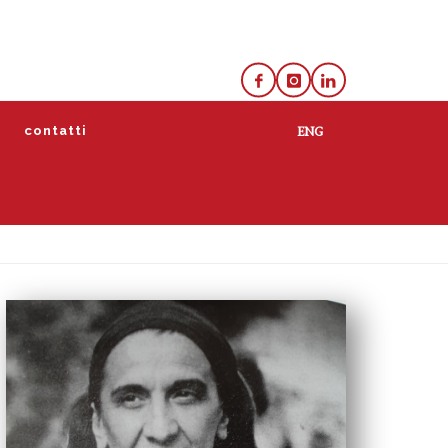
e
contatti