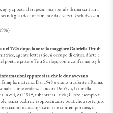
e, aggrappata al trapezio incorporale di una scrittura
so, scandagliatrice unicamente da e verso l’esclusivo «in
1986)
 nel 1924 dopo la sorella maggiore Gabriella Drudi
ittrice, agente letterario, si occupò di critica d’arte e
el poeta e pittore Toti Scialoja, come confermano gli
e informazioni eppure si sa che le due avevano
la famiglia materna. Dal 1948 si erano trasferite a Roma,
ersonale: come evidenzia ancora De Vivo, Gabriella
a in cui, dal 1949, subentrerà Lucia; il loro esempio si
ole, senza padri né rappresentanze politiche a sostegno.
care racconti e a occuparsi di arte contemporanea, di