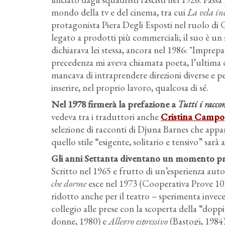
mondo della tv e del cinema, tra cui
La vela in
protagonista Piera Degli Esposti nel ruolo di Gi
legato a prodotti più commerciali; il suo è un
dichiarava lei stessa, ancora nel 1986: "Imprep
precedenza mi aveva chiamata poeta, l’ultima d
mancava di intraprendere direzioni diverse e pe
inserire, nel proprio lavoro, qualcosa di sé.
Nel 1978 firmerà la prefazione a
Tutti i racco
vedeva tra i traduttori anche
Cristina Campo
selezione di racconti di Djuna Barnes che appar
quello stile “esigente, solitario e tensivo” sar
Gli anni Settanta diventano un momento prop
Scritto nel 1965 e frutto di un’esperienza aut
che dorme
esce nel 1973 (Cooperativa Prove 10
ridotto anche per il teatro – sperimenta invece
collegio alle prese con la scoperta della “dopp
donne, 1980) e
Allegro espressivo
(Bastogi, 1984)