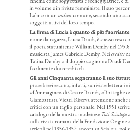
cinema come soggettista e sceneggiatrice, e di
in volume e in riviste femministe. Il suo perco
Lalina: in un
milieu
comune, secondo uno scambi
soggetti attivi del loro tempo.
La firma di Lucia è quanto di più fuorviante vi
nome da ragazza, Lucia Drudi, è spesso reso
il poeta statunitense William Demby nel 1950; 
musicista James Gabriele Demby. Nei
credits
de
Tatina Demby o il doppio cognome Drudi Dem
facilmente di accreditarla.
Gli anni Cinquanta segneranno il suo futuro 
prose brevi escono, infatti, su riviste letterar
«L’immagine» di Cesare Brandi, «Botteghe os
Giambattista Vicari. Riserva attenzione anche a
critici con un taglio personale. Nel 1951 scriv
catalogo della mostra modenese
Toti Scialoja a
sulla rivista romana della Fondazione Origine «A
articoli nel 1956-1957: ancora su Scialoja, poi 