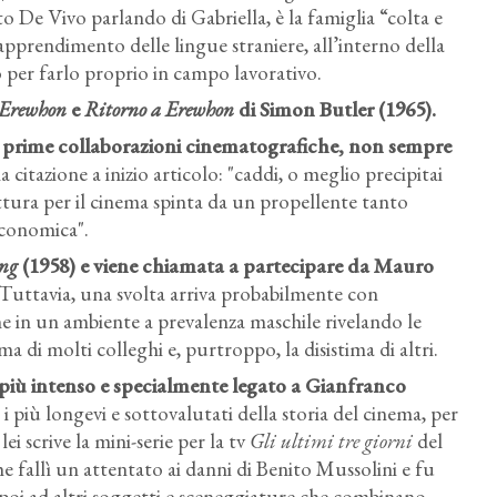
to De Vivo parlando di Gabriella, è la famiglia “colta e
l’apprendimento delle lingue straniere, all’interno della
 per farlo proprio in campo lavorativo.
Erewhon
e
Ritorno a Erewhon
di Simon Butler (1965).
le prime collaborazioni cinematografiche, non sempre
 citazione a inizio articolo: "caddi, o meglio precipitai
ittura per il cinema spinta da un propellente tanto
economica".
ng
(1958) e viene chiamata a partecipare da Mauro
 Tuttavia, una svolta arriva probabilmente con
e in un ambiente a prevalenza maschile rivelando le
a di molti colleghi e, purtroppo, la disistima di altri.
 più intenso e specialmente legato a Gianfranco
i più longevi e sottovalutati della storia del cinema, per
lei scrive la mini-serie per la tv
Gli ultimi tre giorni
del
 fallì un attentato ai danni di Benito Mussolini e fu
sa poi ad altri soggetti e sceneggiature che combinano