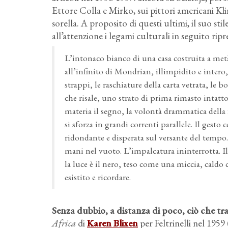
Ettore Colla e Mirko, sui pittori americani Kli
sorella. A proposito di questi ultimi, il suo st
all’attenzione i legami culturali in seguito ripre
L’intonaco bianco di una casa costruita a metà
all’infinito di Mondrian, illimpidito e intero,
strappi, le raschiature della carta vetrata, le 
che risale, uno strato di prima rimasto intatto 
materia il segno, la volontà drammatica della
si sforza in grandi correnti parallele. Il gesto c
ridondante e disperata sul versante del tempo. 
mani nel vuoto. L’impalcatura ininterrotta. Il s
la luce è il nero, teso come una miccia, caldo
esistito e ricordare.
Senza dubbio, a distanza di poco, ciò che tr
Africa
di
Karen Blixen
per Feltrinelli nel 1959 