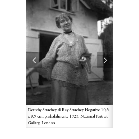
Dorothy Strachey di Ray Strachey Negativo 10,5
x 8,9 cm, probabilmente 1923, National Portrait
Gallery, London
grafo
Janie Bussy; D
ge, circa
sconosciuto, s
ondon
1912, National