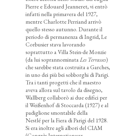
Pierre e Edouard Jeanneret, vi entrò
infatti nella primavera del 1927,
mentre Charlotte
Perriand
arrivò
quello stesso autunno.
Durante il
periodo di permanenza di Ingrid, Le
Corbusier stava lavorando
soprattutto
a Villa Stein-de Monzie
(da lui soprannominata
Les Terrasses
)
che sarebbe stata costruita a Garches,
in uno dei più bei sobborghi di Parigi.
Tra i tanti progetti che il maestro
aveva allora sul tavolo da disegno,
Wallberg collaborò ai due edifici per
il
Weißenhof
di Stoccarda (1927) e al
padiglione smontabile della
Nestlé per la
Fiera di Parigi del 1928.
Si era inoltre agli albori del CIAM
(Congrès Internationaux