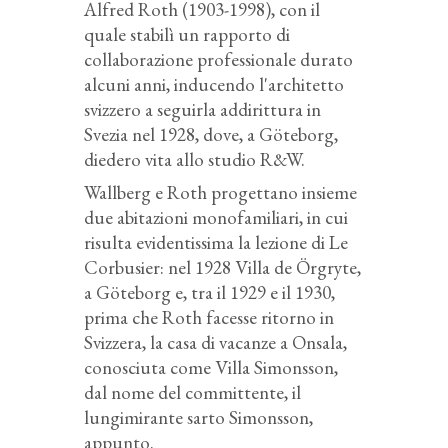
Alfred Roth (1903-1998), con il
quale stabilì un rapporto di
collaborazione professionale durato
alcuni anni, inducendo l'architetto
svizzero a seguirla addirittura in
Svezia nel 1928, dove, a Göteborg,
diedero vita allo studio R&W.
Wallberg e Roth progettano insieme
due abitazioni monofamiliari, in cui
risulta evidentissima la lezione di Le
Corbusier: nel 1928
Villa de Örgryte,
a Göteborg e, tra il 1929 e il 1930,
prima che Roth facesse ritorno in
Svizzera,
la casa di vacanze a Onsala,
conosciuta come Villa Simonsson,
dal nome del committente, il
lungimirante sarto Simonsson,
appunto.