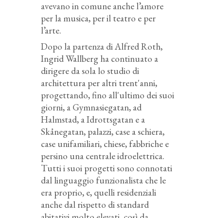
avevano in comune anche l’amore
per la musica, per il teatro e per
l’arte.
Dopo la partenza di Alfred Roth,
Ingrid Wallberg ha continuato a
dirigere da sola
lo studio di
architettura per altri trent'anni
,
progettando, fino all'ultimo dei suoi
giorni, a Gymnasiegatan, ad
Halmstad,
a Idrottsgatan
e a
Skånegatan, palazzi, case a schiera,
case unifamiliari, chiese, fabbriche e
persino
una centrale idroelettrica.
Tutti i suoi progetti sono connotati
dal linguaggio funzionalista che le
era proprio, e, quelli residenziali
anche dal rispetto di
standard
abitativi molto elevati, così da