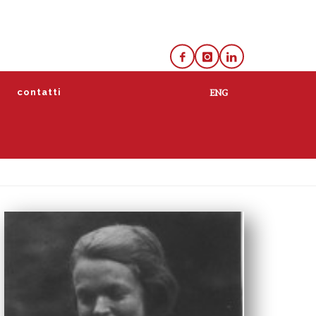
e
contatti