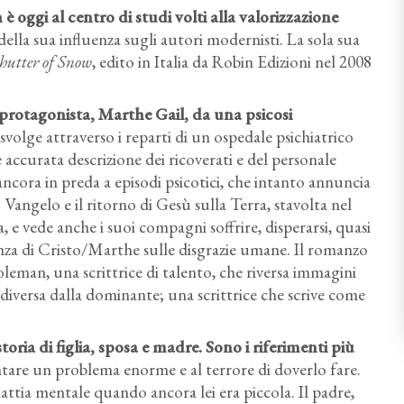
 oggi al centro di studi volti alla valorizzazione
della sua influenza sugli autori modernisti. La sola sua
hutter of Snow
, edito in Italia da Robin Edizioni nel 2008
 protagonista, Marthe Gail, da una psicosi
 svolge attraverso i reparti di un ospedale psichiatrico
e accurata descrizione dei ricoverati e del personale
ncora in preda a episodi psicotici, che intanto annuncia
 Vangelo e il ritorno di Gesù sulla Terra, stavolta nel
 e vede anche i suoi compagni soffrire, disperarsi, quasi
enza di Cristo/Marthe sulle disgrazie umane. Il romanzo
eman, una scrittrice di talento, che riversa immagini
iversa dalla dominante; una scrittrice che scrive come
toria di figlia, sposa e madre. Sono i riferimenti più
frontare un problema enorme e al terrore di doverlo fare.
ttia mentale quando ancora lei era piccola. Il padre,