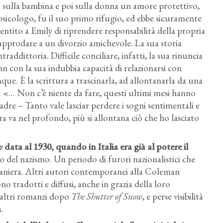
rsò sulla bambina e poi sulla donna un amore protettivo,
sicologo, fu il suo primo rifugio, ed ebbe sicuramente
sentito a Emily di riprendere responsabilità della propria
d approdare a un divorzio amichevole. La sua storia
raddittoria. Difficile conciliare, infatti, la sua rinuncia
hn con la sua indubbia capacità di relazionarsi con
ue. È la scrittura a trascinarla, ad allontanarla da una
9: «… Non c’è niente da fare, questi ultimi mesi hanno
adre – Tanto vale lasciar perdere i sogni sentimentali e
ura va nel profondo, più si allontana ciò che ho lasciato
w
data al 1930, quando in Italia era già al potere il
 del nazismo. Un periodo di furori nazionalistici che
traniera. Altri autori contemporanei alla Coleman
 tradotti e diffusi, anche in grazia della loro
altri romanzi dopo
The Shutter of Snow
, e perse visibilità
.