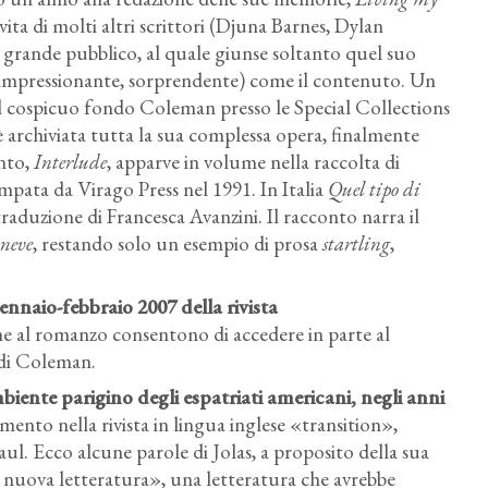
vita di molti altri scrittori (Djuna Barnes, Dylan
 grande pubblico, al quale giunse soltanto quel suo
impressionante, sorprendente) come il contenuto. Un
el cospicuo fondo Coleman presso le Special Collections
 archiviata tutta la sua complessa opera, finalmente
onto,
Interlude
, apparve in volume nella raccolta di
ampata da Virago Press nel 1991. In Italia
Quel tipo di
raduzione di Francesca Avanzini. Il racconto narra il
neve
, restando solo un esempio di prosa
startling
,
nnaio-febbraio 2007 della rivista
e al romanzo consentono di accedere in parte al
e di Coleman.
mbiente parigino degli espatriati americani, negli anni
mento nella rivista in lingua inglese «transition»,
ul. Ecco alcune parole di Jolas, a proposito della sua
la nuova letteratura», una letteratura che avrebbe