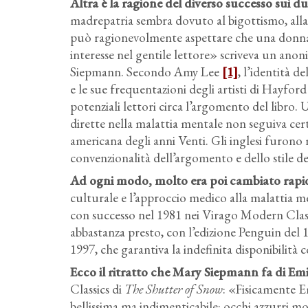
Altra è la ragione del diverso successo sui due 
madrepatria sembra dovuto al bigottismo, alla p
può ragionevolmente aspettare che una donna ch
interesse nel gentile lettore» scriveva un ano
Siepmann. Secondo Amy Lee
[1]
, l’identità 
e le sue frequentazioni degli artisti di Hayford
potenziali lettori circa l’argomento del libro
dirette nella malattia mentale non seguiva cer
americana degli anni Venti. Gli inglesi furono
convenzionalità dell’argomento e dello stile del
Ad ogni modo, molto era poi cambiato rapida
culturale e l’approccio medico alla malattia m
con successo nel 1981 nei Virago Modern Class
abbastanza presto, con l’edizione Penguin del 1
1997, che garantiva la indefinita disponibilità 
Ecco il ritratto che Mary Siepmann fa di Emi
Classics di
The Shutter of Snow
: «Fisicamente E
bellissima ma indimenticabile: occhi azzurri mo