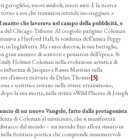
 geroglifici, nuovi simboli, nuovi miti. È la ricerca
torno a noi che transition intende incoraggiare.»
il marito che lavorava nel campo della pubblicità, e
ana del Chicago Tribune. Al crogiolo parigino Coleman
e si riuniva a Hayford Hall, la residenza dell’amica Peggy
in Inghilterra. Ma i suoi discorsi, le sue battaglie,
un gran numero di scrittori e pensatori dell’epoca. Si
 Emily Holmes Coleman nella evoluzione artistica di
 influenza di Jacques e Raissa Maritain sulla
ettere d’amore ricevute da Dylan Thomas
[5]
.
 e scrittrice restano nelle riviste «transition»,
o la sua morte, nella rivista «Wild Places» di Joseph
uncio di un nuovo Vangelo, fatto dalla protagonista
ndenza di Coleman al misticismo, che si manifesterà
 distacco dal mondo – un mondo fino allora vissuto in
 e nella fioritura poetica che comprende innumerevoli