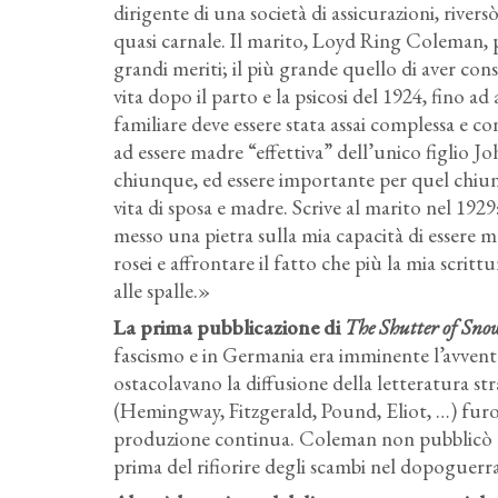
dirigente di una società di assicurazioni, rive
quasi carnale. Il marito, Loyd Ring Coleman, p
grandi meriti; il più grande quello di aver con
vita dopo il parto e la psicosi del 1924, fino a
familiare deve essere stata assai complessa e cont
ad essere madre “effettiva” dell’unico figlio Jo
chiunque, ed essere importante per quel chiunq
vita di sposa e madre. Scrive al marito nel 192
messo una pietra sulla mia capacità di essere m
rosei e affrontare il fatto che più la mia scritt
alle spalle.»
La prima pubblicazione di
The Shutter of Sno
fascismo e in Germania era imminente l’avvento
ostacolavano la diffusione della letteratura s
(Hemingway, Fitzgerald, Pound, Eliot, …) furono
produzione continua. Coleman non pubblicò 
prima del rifiorire degli scambi nel dopoguerra