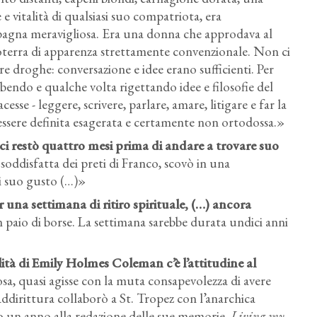
e vitalità di qualsiasi suo compatriota, era
mpagna meravigliosa. Era una donna che approdava al
roterra di apparenza strettamente convenzionale. Non ci
re droghe: conversazione e idee erano sufficienti. Per
rbendo e qualche volta rigettando idee e filosofie del
sse - leggere, scrivere, parlare, amare, litigare e far la
essere definita esagerata e certamente non ortodossa.»
ci restò quattro mesi prima di andare a trovare suo
 soddisfatta dei preti di Franco, scovò in una
di suo gusto (…)»
una settimana di ritiro spirituale, (…) ancora
 paio di borse. La settimana sarebbe durata undici anni
alità di Emily Holmes Coleman c’è l’attitudine al
rosa, quasi agisse con la muta consapevolezza di avere
Addirittura collaborò a St. Tropez con l’anarchica
ndo un anno alla redazione delle sue memorie,
Living my