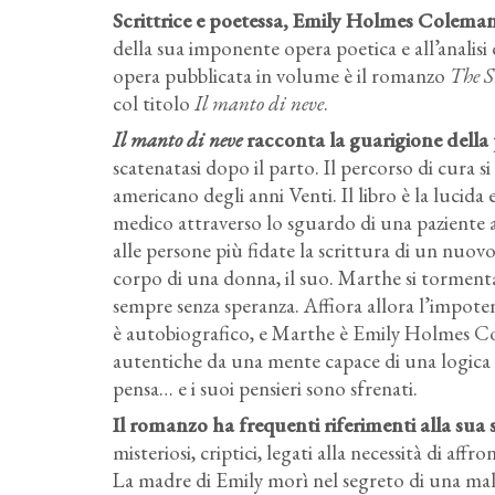
Scrittrice e poetessa, Emily Holmes Coleman è
della sua imponente opera poetica e all’analisi 
opera pubblicata in volume è il romanzo
The S
col titolo
Il manto di neve
.
Il manto di neve
racconta la guarigione della
scatenatasi dopo il parto. Il percorso di cura si
americano degli anni Venti. Il libro è la lucida 
medico attraverso lo sguardo di una paziente a
alle persone più fidate la scrittura di un nuovo
corpo di una donna, il suo. Marthe si tormenta,
sempre senza speranza. Affiora allora l’impot
è autobiografico, e Marthe è Emily Holmes Col
autentiche da una mente capace di una logica d
pensa… e i suoi pensieri sono sfrenati.
Il romanzo ha frequenti riferimenti alla sua s
misteriosi, criptici, legati alla necessità di af
La madre di Emily morì nel segreto di una mala