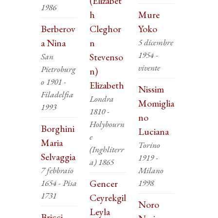
(Elizabet
1986
h
Mure
Berberov
Cleghor
Yoko
a Nina
n
5 dicembre
1954 -
San
Stevenso
vivente
Pietroburg
n)
o 1901 -
Elizabeth
Nissim
Filadelfia
Londra
Momiglia
1993
1810 -
no
Holybourn
Borghini
Luciana
e
Maria
Torino
(Inghliterr
Selvaggia
1919 -
a) 1865
7 febbraio
Milano
1654 - Pisa
Gencer
1998
1731
Ceyrekgil
Noro
Leyla
Bricci