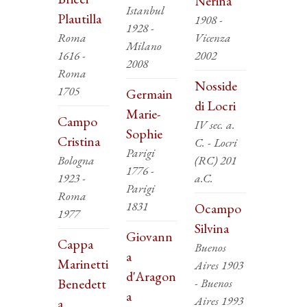
Nerina
Istanbul
Plautilla
1908 -
1928 -
Roma
Vicenza
Milano
1616 -
2002
2008
Roma
Nosside
1705
Germain
di Locri
Marie-
Campo
IV sec. a.
Sophie
Cristina
C. - Locri
Parigi
Bologna
(RC) 201
1776 -
1923 -
a.C.
Parigi
Roma
1831
Ocampo
1977
Silvina
Giovann
Cappa
Buenos
a
Marinetti
Aires 1903
d'Aragon
Benedett
- Buenos
a
Aires 1993
a