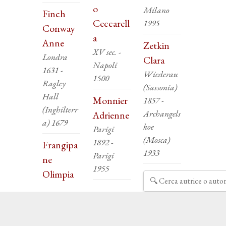
o
Milano
Finch
Ceccarell
1995
Conway
a
Anne
Zetkin
XV sec. -
Londra
Clara
Napoli
1631 -
Wiederau
1500
Ragley
(Sassonia)
Hall
Monnier
1857 -
(Inghilterr
Archangels
Adrienne
a) 1679
koe
Parigi
(Mosca)
1892 -
Frangipa
1933
Parigi
ne
1955
Olimpia