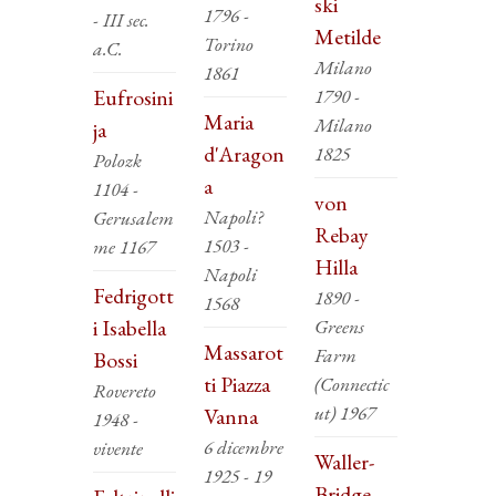
ski
1796 -
- III sec.
Metilde
Torino
a.C.
Milano
1861
Eufrosini
1790 -
Maria
Milano
ja
d'Aragon
1825
Polozk
a
1104 -
von
Napoli?
Gerusalem
Rebay
1503 -
me 1167
Hilla
Napoli
Fedrigott
1890 -
1568
i Isabella
Greens
Massarot
Farm
Bossi
ti Piazza
(Connectic
Rovereto
ut) 1967
Vanna
1948 -
6 dicembre
vivente
Waller-
1925 - 19
Bridge