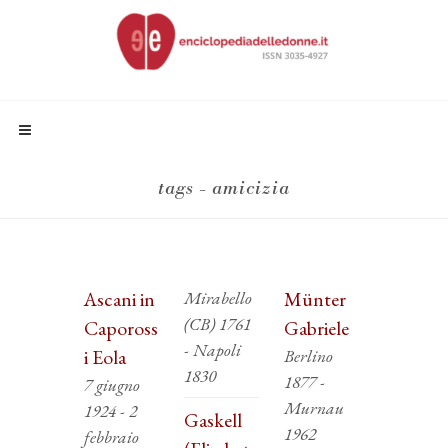
tags - amicizia
Ascani in
Mirabello
Münter
(CB) 1761
Capoross
Gabriele
- Napoli
i Eola
Berlino
1830
1877 -
7 giugno
Murnau
1924 - 2
Gaskell
1962
febbraio