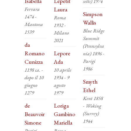
Isabella
Lepetit
setts) 1974
Ferrara
Laura
Simpson
1474 -
Roma
Wallis
Mantova
1932 -
Blue Ridge
1539
Milano
Summit
2021
da
(Pennsylva
Romano
Lepore
nia) 1896 -
Parigi
Cunizza
Ada
1986
1198 ca. -
10 aprile
dopo il 10
1934 - 9
Smyth
giugno
agosto
Ethel
1279
1979
Kent 1858
de
Loriga
- Woking
(Surrey)
Beauvoir
Gambino
1944
Simone
Mariella
Parigi
Roma