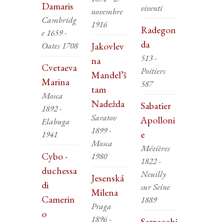
Damaris
viventi
novembre
Cambridg
1916
Radegon
e 1659 -
da
Oates 1708
Jakovlev
513 -
na
Cvetaeva
Poitiers
Mandel’š
Marina
587
tam
Mosca
Nadežda
Sabatier
1892 -
Saratov
Apolloni
Elabuga
1899 -
e
1941
Mosca
Mézières
Cybo -
1980
1822 -
duchessa
Neuilly
Jesenská
di
sur Seine
Milena
Camerin
1889
Praga
o
1896 -
Sarrocchi