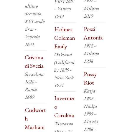
1922 -
Vitré 1897
ultimo
Milano
- Vannes
decennio
2019
1943
XVI secolo
Pozzi
circa -
Holmes
Venezia
Antonia
Coleman
1641
1912 -
Emily
Milano
Oakland
Cristina
1938
(Californi
di Svezia
a) 1899 -
Pussy
Stoccolma
New York
1626 -
Riot
1974
Roma
Katja
1689
Invernizi
1982 -
Nadja
o
Cudwort
1989 -
Carolina
h
Mascia
28 marzo
Masham
1988 -
1851 - 27