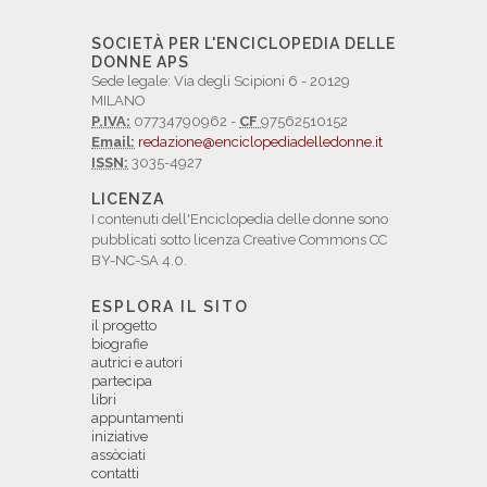
SOCIETÀ PER L'ENCICLOPEDIA DELLE
DONNE APS
Sede legale: Via degli Scipioni 6 - 20129
MILANO
P.IVA:
07734790962 -
CF
97562510152
Email:
redazione@enciclopediadelledonne.it
ISSN:
3035-4927
LICENZA
I contenuti dell'Enciclopedia delle donne sono
pubblicati sotto licenza Creative Commons CC
BY-NC-SA 4.0.
ESPLORA IL SITO
il progetto
biografie
autrici e autori
partecipa
libri
appuntamenti
iniziative
assòciati
contatti