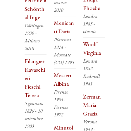
Feltrinelli
marzo
Phoebe
Schönth
2010
Londra
al Inge
Menican
1985 -
Göttingen
ti Daria
vivente
1930 -
Piacenza
Milano
Woolf
1914 -
2018
Virginia
Mozzate
Filangieri
Londra
(CO) 1995
1882 -
Ravaschi
Messeri
Rodmell
eri
Albina
1941
Fieschi
Firenze
Teresa
Zerman
1904 -
5 gennaio
Maria
Firenze
1826 - 10
Grazia
1972
settembre
Verona
1903
Minutol
1949 -