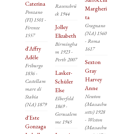
Caterina
Ravensbrü
Margheri
Ponzano
ck 1944
ta
(FI) 1501 -
Gragnano
Jolley
Firenze
(NA) 1560
1557
Elizabeth
- Roma
Birmingha
d'Affry
1617
m 1923 -
Adèle
Perth 2007
Sexton
Friburgo
Gray
Lasker-
1836 -
Harvey
Castellam
Schüler
Anne
mare di
Else
Newton
Stabia
Elberfeld
(Massachu
(NA) 1879
1869 -
setts) 1928
Gerusalem
d'Este
- Weston
me 1945
Gonzaga
(Massachu