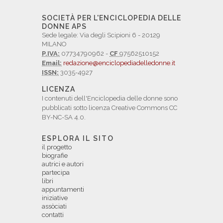
SOCIETÀ PER L'ENCICLOPEDIA DELLE
DONNE APS
Sede legale: Via degli Scipioni 6 - 20129
MILANO
P.IVA:
07734790962 -
CF
97562510152
Email:
redazione@enciclopediadelledonne.it
ISSN:
3035-4927
LICENZA
I contenuti dell'Enciclopedia delle donne sono
pubblicati sotto licenza Creative Commons CC
BY-NC-SA 4.0.
ESPLORA IL SITO
il progetto
biografie
autrici e autori
partecipa
libri
appuntamenti
iniziative
assòciati
contatti