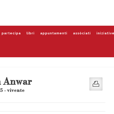
partecipa
libri
appuntamenti
assòciati
iniziativ
h Anwar
5 - vivente