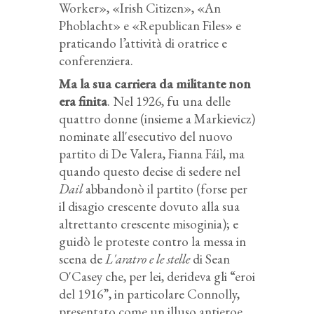
Worker», «Irish Citizen», «An
Phoblacht» e «Republican Files» e
praticando l’attività di oratrice e
conferenziera.
Ma la sua carriera da militante non
era finita
. Nel 1926, fu una delle
quattro donne (insieme a Markievicz)
nominate all'esecutivo del nuovo
partito di De Valera, Fianna Fáil, ma
quando questo decise di sedere nel
Dail
abbandonò il partito (forse per
il disagio crescente dovuto alla sua
altrettanto crescente misoginia); e
guidò le proteste contro la messa in
scena de
L'aratro e le stelle
di Sean
O'Casey che, per lei, derideva gli “eroi
del 1916”, in particolare Connolly,
presentato come un illuso antieroe