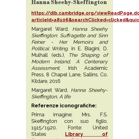
Hanna Sheehy-Skeffington
https://dib.cambridge.org/viewReadPage.d
articleId=a8106&searchClicked=clicked&qui
Margaret Ward,
Hanna Sheehy
Skeffington: Suffragette and Sinn
Feiner - Her Memoirs and
Political Writing
, in E. Biagini, D.
Mulhall (eds.),
The Shaping of
Modern Ireland, A Centenary
Assessment
, Irish Academic
Press, 8 Chapel Lane, Sallins, Co.
Kildare, 2016
Margaret Ward,
Hanna Sheehy-
Skeffington, A life
Referenze iconografiche:
Prima imagine: Mrs. F.S.
Skeffington con suo figlio,
1915/1920. Fonte: United
States
Library of