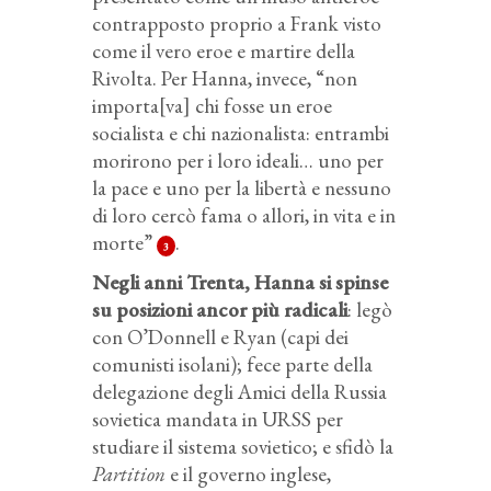
contrapposto proprio a Frank visto
come il vero eroe e martire della
Rivolta. Per Hanna, invece, “non
importa[va] chi fosse un eroe
socialista e chi nazionalista: entrambi
morirono per i loro ideali… uno per
la pace e uno per la libertà e nessuno
di loro cercò fama o allori, in vita e in
morte”
.
3
Negli anni Trenta, Hanna si spinse
su posizioni ancor più radicali
: legò
con O’Donnell e Ryan (capi dei
comunisti isolani); fece parte della
delegazione degli Amici della Russia
sovietica mandata in URSS per
studiare il sistema sovietico; e sfidò la
Partition
e il governo inglese,