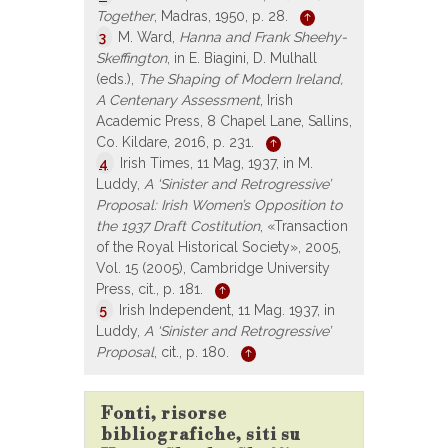
Together
, Madras, 1950, p. 28.
3
M. Ward,
Hanna and Frank Sheehy-
Skeffington
, in E. Biagini, D. Mulhall
(eds.),
The Shaping of Modern Ireland,
A Centenary Assessment
, Irish
Academic Press, 8 Chapel Lane, Sallins,
Co. Kildare, 2016, p. 231.
4
Irish Times, 11 Mag, 1937, in M.
Luddy,
A ‘Sinister and Retrogressive’
Proposal: Irish Women’s Opposition to
the 1937 Draft Costitution
, «Transaction
of the Royal Historical Society», 2005,
Vol. 15 (2005), Cambridge University
Press, cit., p. 181.
5
Irish Independent, 11 Mag. 1937, in
Luddy,
A ‘Sinister and Retrogressive’
Proposal
, cit., p. 180.
Fonti, risorse
bibliografiche, siti su