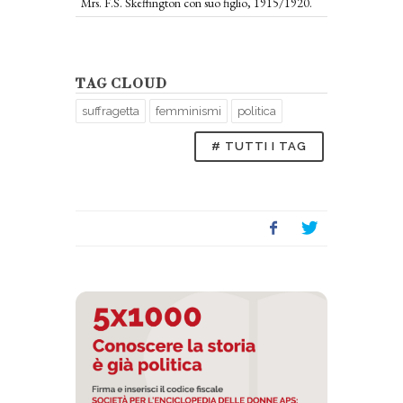
Mrs. F.S. Skeffington con suo figlio, 1915/1920.
TAG CLOUD
suffragetta
femminismi
politica
# TUTTI I TAG