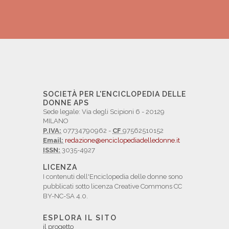
SOCIETÀ PER L'ENCICLOPEDIA DELLE
DONNE APS
Sede legale: Via degli Scipioni 6 - 20129
MILANO
P.IVA:
07734790962 -
CF
97562510152
Email:
redazione@enciclopediadelledonne.it
ISSN:
3035-4927
LICENZA
I contenuti dell'Enciclopedia delle donne sono
pubblicati sotto licenza Creative Commons CC
BY-NC-SA 4.0.
ESPLORA IL SITO
il progetto