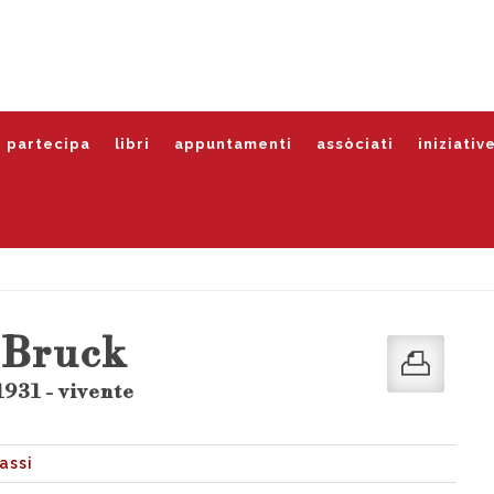
partecipa
libri
appuntamenti
assòciati
iniziativ
 Bruck
931 - vivente
assi