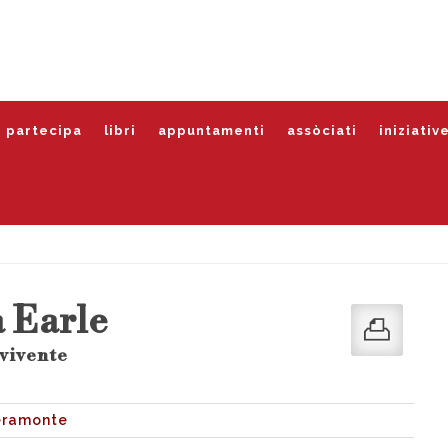
partecipa
libri
appuntamenti
assòciati
iniziativ
a Earle
 vivente
ieramonte