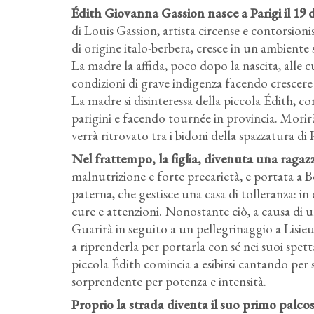
Édith Giovanna Gassion nasce a Parigi il 19 
di Louis Gassion, artista circense e contorsion
di origine italo-berbera, cresce in un ambiente s
La madre la affida, poco dopo la nascita, alle c
condizioni di grave indigenza facendo crescer
La madre si disinteressa della piccola Édith, c
parigini e facendo tournée in provincia. Morirà
verrà ritrovato tra i bidoni della spazzatura di P
Nel frattempo, la figlia, divenuta una ragazz
malnutrizione e forte precarietà, e portata a 
paterna, che gestisce una casa di tolleranza: in
cure e attenzioni. Nonostante ciò, a causa di 
Guarirà in seguito a un pellegrinaggio a Lisieux
a riprenderla per portarla con sé nei suoi spett
piccola Édith comincia a esibirsi cantando pe
sorprendente per potenza e intensità.
Proprio la strada diventa il suo primo palcos