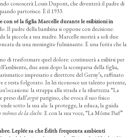
ando conoscerà Louis Dupont, che diventerà il padre di
quando partorisce. È il 1933.
 con sé la figlia Marcelle durante le esibizioni in
do. Il padre della bambina si oppone con decisione:
ida la piccola a sua madre. Marcelle morirà a soli due
oncata da una meningite fulminante. È una ferita che la
no di trasformare quel dolore: continuerà a esibirsi per
uell’ambiente, due anni dopo la scomparsa della figlia,
carismatico impresario e direttore del Gerny’s, raffinato
e e resta folgorato. In lei riconosce un talento potente,
n’occasione: la strappa alla strada e la ribattezza “La
 preso dall’
argot
parigino, che evoca il suo fisico
ende sotto la sua ala: la protegge, la educa, la guida
s mômes de la cloche
. E con la sua voce, “La Môme Piaf”
mbre. Leplée sa che Édith frequenta ambienti