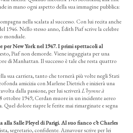
rende in mano ogni aspetto della sua immagine pubblica:
ccompagna nella scalata al successo. Con lui recita anche
 del 1946. Nello stesso anno, Édith Piaf scrive la celebre
co mondiale.
e per New York nel 1947. I primi spettacoli al
esto, Piaf non demorde. Viene ingaggiata per una
uore di Manhattan. Il successo è tale che resta quattro
a sua carriera, tanto che tornerà più volte negli Stati
rofonda amicizia con Marlene Dietrich e inizierà una
volta dalla passione, per lui scriverà
L’hymne à
l 28 ottobre 1949, Cerdan muore in un incidente aereo
ta. Quel dolore riapre le ferite mai rimarginate e segna
alla Salle Pleyel di Parigi. Al suo fianco c’è Charles
ta, segretario, confidente. Aznavour scrive per lei