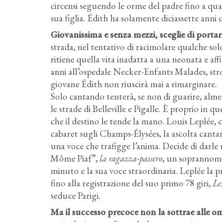
circensi seguendo le orme del padre fino a qu
sua figlia. Édith ha solamente diciassette anni 
Giovanissima e senza mezzi, sceglie di portare
strada, nel tentativo di racimolare qualche sol
ritiene quella vita inadatta a una neonata e aff
anni all’ospedale Necker-Enfants Malades, str
giovane Édith non riuscirà mai a rimarginare.
Solo cantando tenterà, se non di guarire, alme
le strade di Belleville e Pigalle. È proprio in q
che il destino le tende la mano. Louis Leplée, 
cabaret sugli Champs-Élysées, la ascolta cantar
una voce che trafigge l’anima. Decide di darle u
Môme Piaf”,
la ragazza-passero
, un soprannome
minuto e la sua voce straordinaria. Leplée la pr
fino alla registrazione del suo primo 78 giri,
Le
seduce Parigi.
Ma il successo precoce non la sottrae alle o