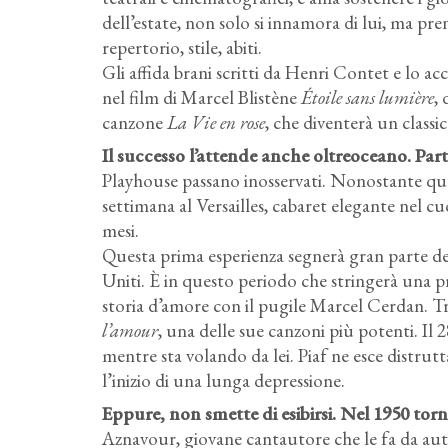
dell’estate, non solo si innamora di lui, ma p
repertorio, stile, abiti.
Gli affida brani scritti da Henri Contet e lo a
nel film di Marcel Blistène
Étoile sans lumière
,
canzone
La Vie en rose
, che diventerà un classi
Il successo l’attende anche oltreoceano. Part
Playhouse passano inosservati. Nonostante qu
settimana al Versailles, cabaret elegante nel c
mesi.
Questa prima esperienza segnerà gran parte dell
Uniti. È in questo periodo che stringerà una p
storia d’amore con il pugile Marcel Cerdan. Tra
l’amour
, una delle sue canzoni più potenti. I
mentre sta volando da lei. Piaf ne esce distrut
l’inizio di una lunga depressione.
Eppure, non smette di esibirsi. Nel 1950 torna 
Aznavour, giovane cantautore che le fa da autis