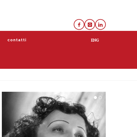
e
contatti