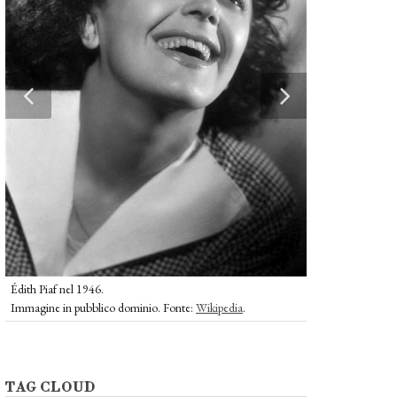
Édith Piaf e Marle
Immagine in pubb
Édith Piaf nel 1946.
Immagine in pubblico dominio. Fonte:
Wikipedia
.
TAG CLOUD