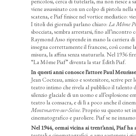
pericolosi, cerca di tutelarla, ma non riesce a s
viene assassinato con un colpo di pistola nella s
scatena, e Piaf finisce nel vortice mediatico: v
I titoli dei giornali parlano chiaro:
La Môme Pi
sbocciata, sembra arrestarsi, fino all’incontr
Raymond Asso riprende in mano la carriera di
insegna correttamente il francese, così come la 
misura, la affina senza snaturarla. Nel 1936 fi
“La Môme Piaf” diventa la star Édith Piaf.
In questi anni conosce l’attore Paul Meurisse,
Jean Cocteau, amico e sostenitore, scrive per l
teatro intimo che rivela al pubblico il talento 
silenzio glaciale di un uomo e all’esplosione e
teatro la consacra, e di lì a poco anche il cinem
Montmartre-sur-Seine
. Proprio su questo set i
cinematografico e paroliere. Piaf se ne innamor
Nel 1944, ormai vicina ai trent’anni, Piaf ha al
teatrali e cinematografici, e ama sostenere i g