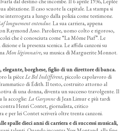
alvarla dal destino che incombe. Il 6 aprile 1936, Leplée
ua abitazione. Il caso scuote la capitale. La stampa si
iene interrogata a lungo dalla polizia come testimone.
af longuement entendue
. La sua carriera, appena
o con Raymond Asso. Paroliere, uomo colto e rigoroso,
 colei che è conosciuta come “La Môme Piaf”. Le
dizione e la presenza scenica. Le affida canzoni su
rma
Mon légionnaire
, su musica di Marguerite Monnot.
 elegante, borghese, figlio di un direttore di banca.
oro la pièce
Le Bel Indifférent
, piccolo capolavoro di
drammatico di Édith. Il testo, costruito attorno al
motiva di una donna, diventa un successo travolgente. Il
a la accoglie:
La Garçonne
di Jean Limur e più tardi
ncontra Henri Contet, giornalista, critico
a e per lei Contet scriverà oltre trenta canzoni.
le spalle dieci anni di carriera e di successi musicali,
iovani talenti. Quando incontra Yves Montand, alla fine