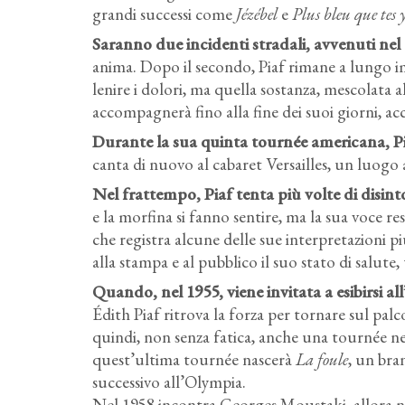
grandi successi come
Jézébel
e
Plus bleu que tes 
Saranno due incidenti stradali, avvenuti nel 1
anima. Dopo il secondo, Piaf rimane a lungo i
lenire i dolori, ma quella sostanza, mescolata a
accompagnerà fino alla fine dei suoi giorni, acc
Durante la sua quinta tournée americana, Pia
canta di nuovo al cabaret Versailles, un luogo a 
Nel frattempo, Piaf tenta più volte di disintos
e la morfina si fanno sentire, ma la sua voce re
che registra alcune delle sue interpretazioni pi
alla stampa e al pubblico il suo stato di salute, 
Quando, nel 1955, viene invitata a esibirsi all
Édith Piaf ritrova la forza per tornare sul palc
quindi, non senza fatica, anche una tournée ne
quest’ultima tournée nascerà
La foule
, un bra
successivo all’Olympia.
Nel 1958 incontra Georges Moustaki, allora n