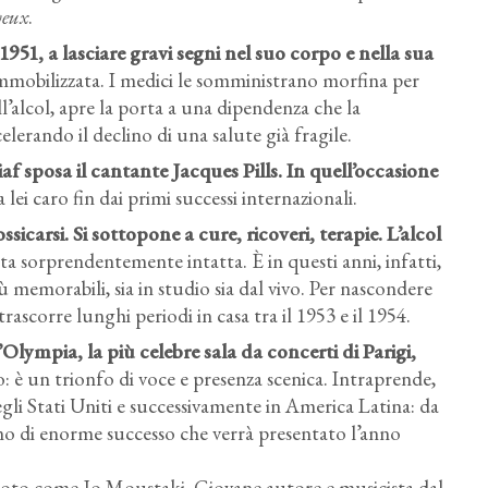
yeux
.
951, a lasciare gravi segni nel suo corpo e nella sua
mmobilizzata. I medici le somministrano morfina per
ll’alcol, apre la porta a una dipendenza che la
elerando il declino di una salute già fragile.
f sposa il cantante Jacques Pills. In quell’occasione
lei caro fin dai primi successi internazionali.
sicarsi. Si sottopone a cure, ricoveri, terapie. L’alcol
sta sorprendentemente intatta. È in questi anni, infatti,
ù memorabili, sia in studio sia dal vivo. Per nascondere
trascorre lunghi periodi in casa tra il 1953 e il 1954.
’Olympia, la più celebre sala da concerti di Parigi,
o: è un trionfo di voce e presenza scenica. Intraprende,
gli Stati Uniti e successivamente in America Latina: da
no di enorme successo che verrà presentato l’anno
oto come Jo Moustaki. Giovane autore e musicista dal