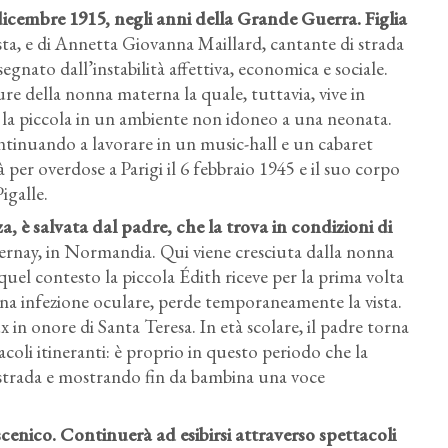
dicembre 1915, negli anni della Grande Guerra. Figlia
ista, e di Annetta Giovanna Maillard, cantante di strada
egnato dall’instabilità affettiva, economica e sociale.
ure della nonna materna la quale, tuttavia, vive in
e la piccola in un ambiente non idoneo a una neonata.
ontinuando a lavorare in un music-hall e un cabaret
Édith Piaf e Marlene Dietrich nel 1959.
 per overdose a Parigi il 6 febbraio 1945 e il suo corpo
Immagine in pubblico dominio. Fonte:
Wikipedia
.
igalle.
a, è salvata dal padre, che la trova in condizioni di
Bernay, in Normandia. Qui viene cresciuta dalla nonna
 quel contesto la piccola Édith riceve per la prima volta
una infezione oculare, perde temporaneamente la vista.
 in onore di Santa Teresa. In età scolare, il padre torna
acoli itineranti: è proprio in questo periodo che la
r strada e mostrando fin da bambina una voce
cenico. Continuerà ad esibirsi attraverso spettacoli