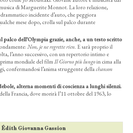
 musica di Marguerite Monnot. La loro relazione,
ro drammatico incidente d’auto, che peggiora
 Qualche mese dopo, crolla sul palco durante
l palco dell’Olympia grazie, anche, a un testo scritto
ofondamente:
Non, je ne regrette rien
. E sarà proprio il
olta, l’anno successivo, con un repertorio intimo e
a prima mondiale del film
Il Giorno più lungo
in cima alla
rigi, confermandosi l’anima struggente della
chanson
ebole, alterna momenti di coscienza a lunghi silenzi.
 della Francia, dove morirà l’11 ottobre del 1963, lo
su Édith Giovanna Gassion