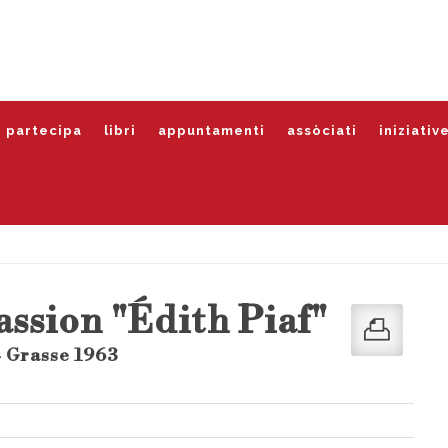
partecipa
libri
appuntamenti
assòciati
iniziativ
ssion "Édith Piaf"
- Grasse 1963