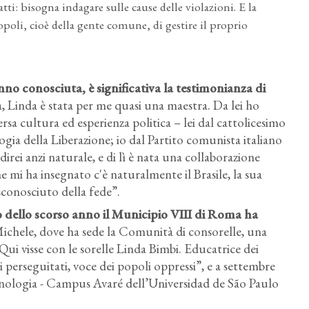
tti: bisogna indagare sulle cause delle violazioni. E la
popoli, cioè della gente comune, di gestire il proprio
hanno conosciuta
, è significativa la testimonianza di
, Linda è stata per me quasi una maestra. Da lei ho
a cultura ed esperienza politica – lei dal cattolicesimo
ia della Liberazione; io dal Partito comunista italiano
 direi anzi naturale, e di lì è nata una collaborazione
he mi ha insegnato c'è naturalmente il Brasile, la sua
sconosciuto della fede”.
io dello scorso anno il Municipio VIII di Roma ha
Michele, dove ha sede la Comunità di consorelle, una
“Qui visse con le sorelle Linda Bimbi. Educatrice dei
 perseguitati, voce dei popoli oppressi”, e a settembre
cnologia - Campus Avaré dell’Universidad de São Paulo