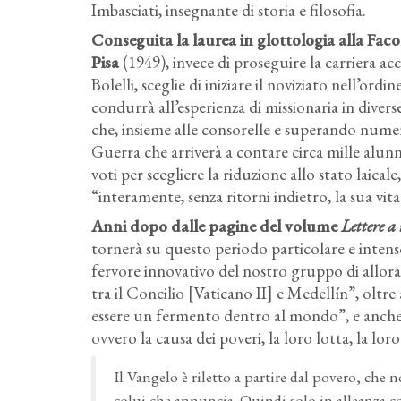
Imbasciati, insegnante di storia e filosofia.
Conseguita la laurea in glottologia alla Facolt
Pisa
(1949), invece di proseguire la carriera ac
Bolelli, sceglie di iniziare il noviziato nell’or
condurrà all’esperienza di missionaria in divers
che, insieme alle consorelle e superando numero
Guerra che arriverà a contare circa mille alunn
voti per scegliere la riduzione allo stato laic
“interamente, senza ritorni indietro, la sua vit
Anni dopo dalle pagine del volume
Lettere a
tornerà su questo periodo particolare e intenso
fervore innovativo del nostro gruppo di allora s
tra il Concilio [Vaticano II] e Medellín”, oltre
essere un fermento dentro al mondo”, e anche 
ovvero la causa dei poveri, la loro lotta, la loro
Il Vangelo è riletto a partire dal povero, che n
colui che annuncia. Quindi solo in alleanza co