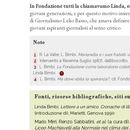
In Fondazione tutti la chiamavamo Linda
, 
giovani generazioni, e per questo motivo insie
di Giornalismo Lelio Basso, che amava definire u
giovani aspiranti giornalisti al senso critico.
Note
1
R. La Valle, L. Bimbi,
Marianella e i suoi fratelli:
2
Intervento a Ravenna (luglio 1987), dattiloscritt
3
L. Bimbi,
La Fondazione come laboratorio collet
Linda Bimbi.
4
L. Bimbi,
Ma dove abita la speranza?
, cit. Fond
Fonti, risorse bibliografiche, siti 
Linda Bimbi,
Lettere a un amico. Cronache di li
(introduzione di), Marietti, Genova 1990
Mario Mirri, Renzo Sabbatini,
et al
. (a cura di)
Liceo Machiavelli alla Normale nel clima de