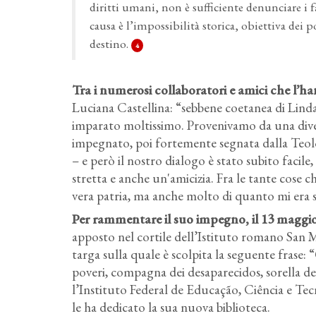
diritti umani, non è sufficiente denunciare i fa
causa è l’impossibilità storica, obiettiva dei 
destino.
4
Tra i numerosi collaboratori e amici che l’
Luciana Castellina: “sebbene coetanea di Linda
imparato moltissimo. Provenivamo da una divers
impegnato, poi fortemente segnata dalla Teolog
– e però il nostro dialogo è stato subito facile,
stretta e anche un'amicizia. Fra le tante cose c
vera patria, ma anche molto di quanto mi era 
Per rammentare il suo impegno
, il 13 magg
apposto nel cortile dell’Istituto romano San 
targa sulla quale è scolpita la seguente frase: 
poveri, compagna dei desaparecidos, sorella dei
l’Instituto Federal de Educação, Ciência e Te
le ha dedicato la sua nuova biblioteca.