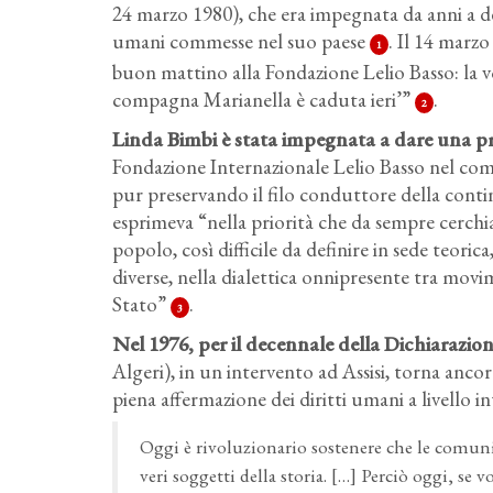
24 marzo 1980), che era impegnata da anni a denu
umani commesse nel suo paese
. Il 14 marz
1
buon mattino alla Fondazione Lelio Basso: la voc
compagna Marianella è caduta ieri’”
.
2
Linda Bimbi è stata impegnata a dare una pr
Fondazione Internazionale Lelio Basso nel comp
pur preservando il filo conduttore della continu
esprimeva “nella priorità che da sempre cerchia
popolo, così difficile da definire in sede teor
diverse, nella dialettica onnipresente tra movim
Stato”
.
3
Nel 1976, per il decennale della Dichiarazione
Algeri), in un intervento ad Assisi, torna ancor
piena affermazione dei diritti umani a livello i
Oggi è rivoluzionario sostenere che le comuni
veri soggetti della storia. […] Perciò oggi, se