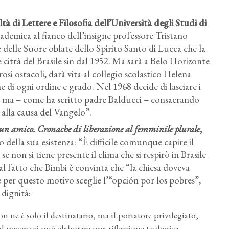
à di Lettere e Filosofia dell’Università degli Studi di
cademica al fianco dell’insigne professore Tristano
dine delle Suore oblate dello Spirito Santo di Lucca che la
e città del Brasile sin dal 1952. Ma sarà a Belo Horizonte
si ostacoli, darà vita al collegio scolastico Helena
e di ogni ordine e grado. Nel 1968 decide di lasciare i
ale, ma – come ha scritto padre Balducci – consacrando
a alla causa del Vangelo”.
 un amico. Cronache di liberazione al femminile plurale
,
 della sua esistenza: “È difficile comunque capire il
e non si tiene presente il clima che si respirò in Brasile
 al fatto che Bimbi è convinta che “la chiesa doveva
per questo motivo sceglie l’“opción por los pobres”,
 dignità:
on ne è solo il destinatario, ma il portatore privilegiato,
l povero si può elaborare una riflessione teologica.