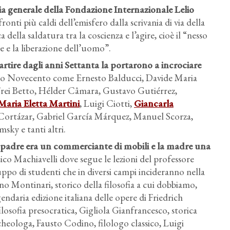
ia generale della Fondazione Internazionale Lelio
nti più caldi dell’emisfero dalla scrivania di via della
ella saldatura tra la coscienza e l’agire, cioè il “nesso
e e la liberazione dell’uomo”.
partire dagli anni Settanta
la portarono a incrociare
ndo Novecento come Ernesto Balducci, Davide Maria
Frei Betto, Hélder Câmara, Gustavo Gutiérrez,
Maria Eletta Martini
, Luigi Ciotti,
Giancarla
o Cortázar, Gabriel García Márquez, Manuel Scorza,
y e tanti altri.
il padre era un commerciante di mobili e la madre una
ico Machiavelli dove segue le lezioni del professore
ppo di studenti che in diversi campi incideranno nella
zino Montinari, storico della filosofia a cui dobbiamo,
endaria edizione italiana delle opere di Friedrich
ilosofia presocratica, Gigliola Gianfrancesco, storica
rcheologa, Fausto Codino, filologo classico, Luigi