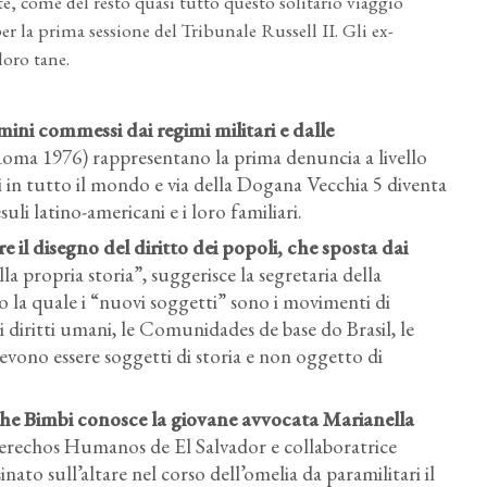
te, come del resto quasi tutto questo solitario viaggio
per la prima sessione del Tribunale Russell II. Gli ex-
loro tane.
imini commessi dai regimi militari e dalle
oma 1976) rappresentano la prima denuncia a livello
i in tutto il mondo e via della Dogana Vecchia 5 diventa
li latino-americani e i loro familiari.
e il disegno del diritto dei popoli
, che sposta dai
lla propria storia”, suggerisce la segretaria della
 la quale i “nuovi soggetti” sono i movimenti di
 i diritti umani, le Comunidades de base do Brasil, le
evono essere soggetti di storia e non oggetto di
che Bimbi conosce la giovane avvocata Marianella
Derechos Humanos de El Salvador e collaboratrice
ato sull’altare nel corso dell’omelia da paramilitari il