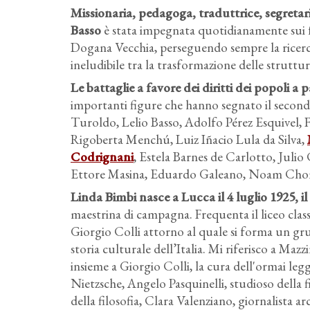
Missionaria, pedagoga, traduttrice, segretar
Basso
è stata impegnata quotidianamente sui fro
Dogana Vecchia, perseguendo sempre la ricerca d
ineludibile tra la trasformazione delle struttur
Le battaglie a favore dei diritti dei popoli a 
importanti figure che hanno segnato il seco
Turoldo, Lelio Basso, Adolfo Pérez Esquivel, 
Rigoberta Menchú, Luiz Iñacio Lula da Silva,
Codrignani
, Estela Barnes de Carlotto, Juli
Ettore Masina, Eduardo Galeano, Noam Chomsk
Linda Bimbi nasce a Lucca il 4 luglio 1925
, 
maestrina di campagna. Frequenta il liceo class
Giorgio Colli attorno al quale si forma un gru
storia culturale dell’Italia. Mi riferisco a Maz
insieme a Giorgio Colli, la cura dell'ormai legg
Nietzsche, Angelo Pasquinelli, studioso della f
della filosofia, Clara Valenziano, giornalista a