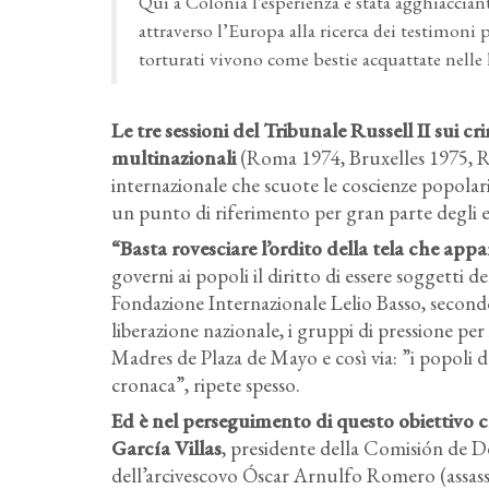
Qui a Colonia l’esperienza è stata agghiaccian
attraverso l’Europa alla ricerca dei testimoni 
torturati vivono come bestie acquattate nelle 
Le tre sessioni del Tribunale Russell II sui cr
multinazionali
(Roma 1974, Bruxelles 1975, R
internazionale che scuote le coscienze popolar
un punto di riferimento per gran parte degli esu
“Basta rovesciare l’ordito della tela che appar
governi ai popoli il diritto di essere soggetti de
Fondazione Internazionale Lelio Basso, secondo
liberazione nazionale, i gruppi di pressione per
Madres de Plaza de Mayo e così via: ”i popoli d
cronaca”, ripete spesso.
Ed è nel perseguimento di questo obiettivo 
García Villas
, presidente della Comisión de 
dell’arcivescovo Óscar Arnulfo Romero (assassin