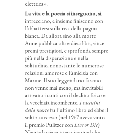
elettrica».
La vita e la poesia si inseguono, si
intrecciano, e insieme finiscono con
l’abbattersi sulla riva della pagina
bianca. Da allora sino alla morte
Anne pubblica oltre dieci libri, vince
premi prestigiosi, e sprofonda sempre
più nella disperazione e nella
solitudine, nonostante le numerose
relazioni amorose e l’amicizia con
Maxine. Il suo leggendario fascino
non venne mai meno, ma inevitabili
arrivano i conti con il declino fisico e
la vecchiaia incombente.
I taccuini
della morte
fu l’ultimo libro ed ebbe il
solito successo (nel 1967 aveva vinto
il premio Pulitzer con
Live or Die
).
Niente lasciava presagire quel che