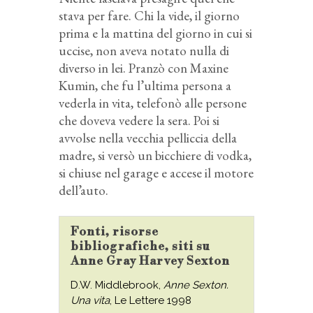
stava per fare. Chi la vide, il giorno
prima e la mattina del giorno in cui si
uccise, non aveva notato nulla di
diverso in lei. Pranzò con Maxine
Kumin, che fu l’ultima persona a
vederla in vita, telefonò alle persone
che doveva vedere la sera. Poi si
avvolse nella vecchia pelliccia della
madre, si versò un bicchiere di vodka,
si chiuse nel garage e accese il motore
dell’auto.
Fonti, risorse
bibliografiche, siti su
Anne Gray Harvey Sexton
D.W. Middlebrook,
Anne Sexton.
Una vita
, Le Lettere 1998