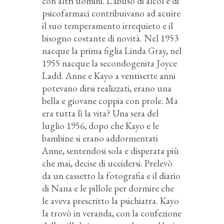
con altri uomini. L’abuso di alcol e di
psicofarmaci contribuivano ad acuire
il suo temperamento irrequieto e il
bisogno costante di novità. Nel 1953
nacque la prima figlia Linda Gray, nel
1955 nacque la secondogenita Joyce
Ladd. Anne e Kayo a ventisette anni
potevano dirsi realizzati, erano una
bella e giovane coppia con prole. Ma
era tutta lì la vita? Una sera del
luglio 1956, dopo che Kayo e le
bambine si erano addormentati
Anne, sentendosi sola e disperata più
che mai, decise di uccidersi. Prelevò
da un cassetto la fotografia e il diario
di Nana e le pillole per dormire che
le aveva prescritto la psichiatra. Kayo
la trovò in veranda, con la confezione