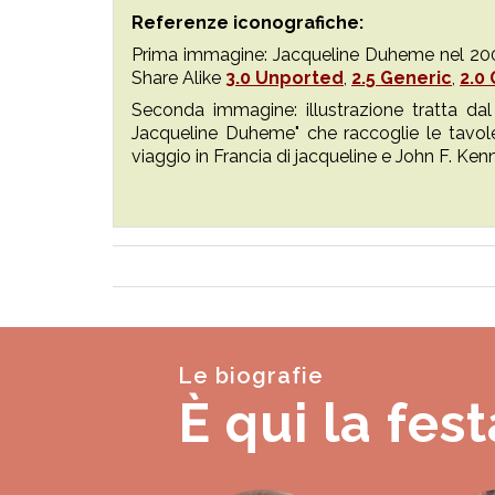
Referenze iconografiche:
Prima immagine: Jacqueline Duheme nel 200
Share Alike
3.0 Unported
,
2.5 Generic
,
2.0
Seconda immagine: illustrazione tratta da
Jacqueline Duheme" che raccoglie le tavo
viaggio in Francia di jacqueline e John F. Ken
Le biografie
È qui la fest