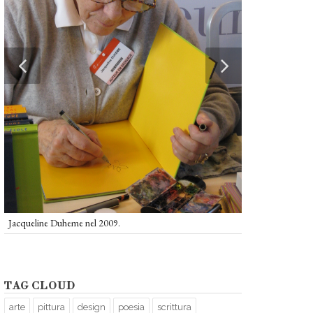
dal volume "Mrs.
Jacqueline Duheme
disegnata da Jaqu
jacqueline e John
Jacqueline Duheme nel 2009.
TAG CLOUD
arte
pittura
design
poesia
scrittura