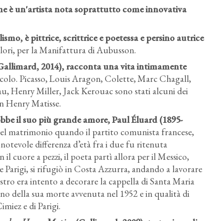
me è un'artista nota soprattutto come innovativa
ismo, è pittrice, scrittrice e poetessa e persino autrice
colori, per la Manifattura di Aubusson.
Gallimard, 2014), racconta una vita intimamente
 secolo. Picasso, Louis Aragon, Colette, Marc Chagall,
Henry Miller, Jack Kerouac sono stati alcuni dei
dal volume "Mrs. Kennedy Goes Abroad: Vibhuti Patel,
on Henry Matisse.
Jacqueline Duheme" che raccoglie le tavole della Cronaca
disegnata da Jaqueline Duheme del viaggio in Francia di
e il suo più grande amore, Paul Éluard (1895-
jacqueline e John F. Kennedy.
 nel matrimonio quando il partito comunista francese,
 notevole differenza d’età fra i due fu ritenuta
l cuore a pezzi, il poeta partì allora per il Messico,
e Parigi, si rifugiò in Costa Azzurra, andando a lavorare
stro era intento a decorare la cappella di Santa Maria
rno della sua morte avvenuta nel 1952 e in qualità di
Cimiez e di Parigi.