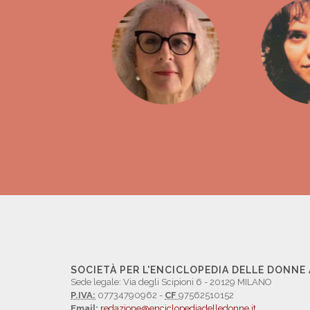
SOCIETÀ PER L'ENCICLOPEDIA DELLE DONNE
Sede legale: Via degli Scipioni 6 - 20129 MILANO
P.IVA:
07734790962 -
CF
97562510152
Email:
redazione@enciclopediadelledonne.it