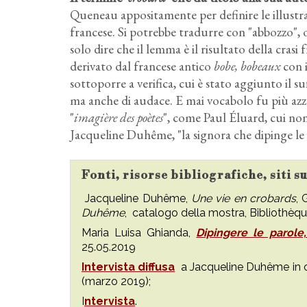
Queneau appositamente per definire le illustra
francese. Si potrebbe tradurre con "abbozzo", 
solo dire che il lemma è il risultato della crasi 
derivato dal francese antico
bobe, bobeaux
con i
sottoporre a verifica, cui è stato aggiunto il su
ma anche di audace. E mai vocabolo fu più azzec
"
imagière des poètes
", come Paul Éluard, cui non 
Jacqueline Duhême, "la signora che dipinge le 
Fonti, risorse bibliografiche, siti 
Jacqueline Duhême,
Une vie en crobards
, 
Duhême
,
catalogo della mostra, Bibliothèque
Maria Luisa Ghianda,
Dipingere le parole
25.05.2019
Intervista diffusa
a Jacqueline Duhême in oc
(marzo 2019);
I
ntervista
.