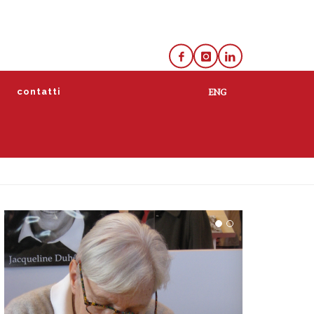
e
contatti