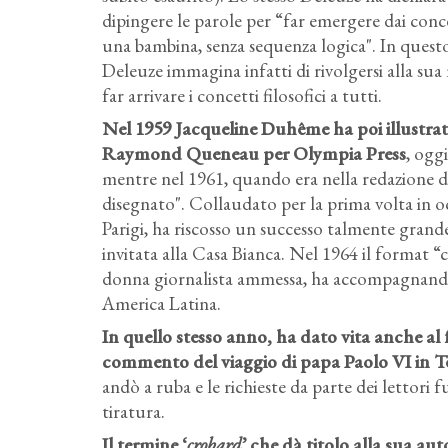
dipingere le parole per “far emergere dai concett
una bambina, senza sequenza logica". In questo 
Deleuze immagina infatti di rivolgersi alla sua 
far arrivare i concetti filosofici a tutti.
Nel 1959 Jacqueline Duhême ha poi illustrat
Raymond Queneau per Olympia Press
, ogg
mentre nel 1961, quando era nella redazione del
disegnato". Collaudato per la prima volta in oc
Parigi, ha riscosso un successo talmente grande 
invitata alla Casa Bianca. Nel 1964 il format “
donna giornalista ammessa, ha accompagnando 
America Latina.
In quello stesso anno, ha dato vita anche a
commento del viaggio di papa Paolo VI in T
andò a ruba e le richieste da parte dei lettori 
tiratura.
Il termine ‘
crobard
’ che dà titolo alla sua a