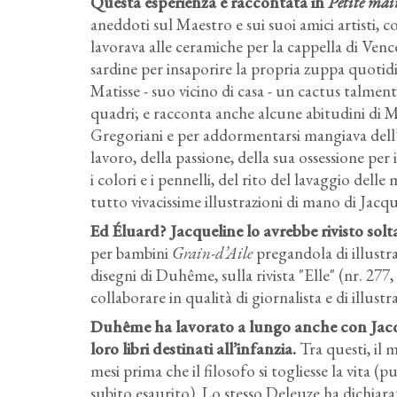
Questa esperienza è raccontata in
Petite mai
aneddoti sul Maestro e sui suoi amici artisti, 
lavorava alle ceramiche per la cappella di Venc
sardine per insaporire la propria zuppa quoti
Matisse - suo vicino di casa - un cactus talmen
quadri; e racconta anche alcune abitudini di Ma
Gregoriani e per addormentarsi mangiava dell’
lavoro, della passione, della sua ossessione per
i colori e i pennelli, del rito del lavaggio dell
tutto vivacissime illustrazioni di mano di Jacqu
Ed Éluard? Jacqueline lo avrebbe rivisto solt
per bambini
Grain-d’Aile
pregandola di illustra
disegni di Duhême, sulla rivista "Elle" (nr. 277
collaborare in qualità di giornalista e di illustra
Duhême ha lavorato a lungo anche con Jacque
loro libri destinati all’infanzia.
Tra questi, il 
mesi prima che il filosofo si togliesse la vita (
subito esaurito). Lo stesso Deleuze ha dichiar