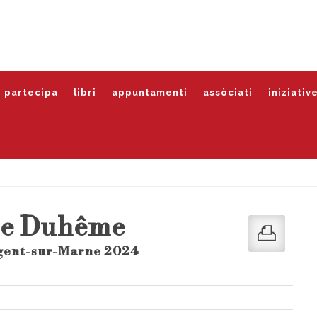
partecipa
libri
appuntamenti
assòciati
iniziativ
ne Duhême
ogent-sur-Marne 2024