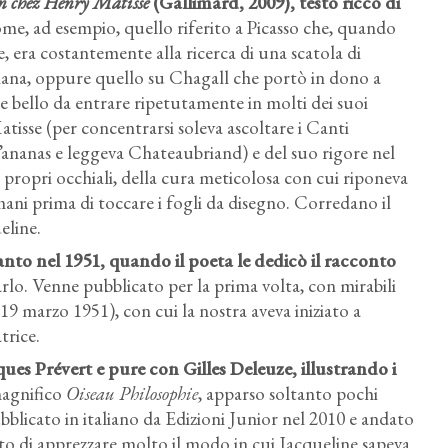
n chez Henry Matisse
(Gallimard, 2009
), testo ricco di
come, ad esempio, quello riferito a Picasso che, quando
e, era costantemente alla ricerca di una scatola di
diana, oppure quello su Chagall che portò in dono a
te bello da entrare ripetutamente in molti dei suoi
tisse (per concentrarsi soleva ascoltare i Canti
ananas e leggeva Chateaubriand) e del suo rigore nel
 i propri occhiali, della cura meticolosa con cui riponeva
e mani prima di toccare i fogli da disegno. Corredano il
eline.
anto nel 1951, quando il poeta le dedicò il racconto
rlo. Venne pubblicato per la prima volta, con mirabili
, 19 marzo 1951), con cui la nostra aveva iniziato a
trice.
s Prévert e pure con Gilles Deleuze, illustrando i
magnifico
Oiseau Philosophie
, apparso soltanto pochi
pubblicato in italiano da Edizioni Junior nel 2010 e andato
ato di apprezzare molto il modo in cui Jacqueline sapeva