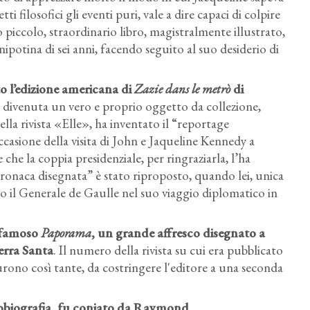
i filosofici gli eventi puri, vale a dire capaci di colpire
piccolo, straordinario libro, magistralmente illustrato,
nipotina di sei anni, facendo seguito al suo desiderio di
o l’edizione americana di
Zazie dans le metrò
di
i divenuta un vero e proprio oggetto da collezione,
la rivista «Elle», ha inventato il “reportage
casione della visita di John e Jaqueline Kennedy a
che la coppia presidenziale, per ringraziarla, l’ha
cronaca disegnata” è stato riproposto, quando lei, unica
il Generale de Gaulle nel suo viaggio diplomatico in
l famoso
Paporama
, un grande affresco disegnato a
erra Santa
. Il numero della rivista su cui era pubblicato
furono così tante, da costringere l'editore a una seconda
utobiografia, fu coniato da Raymond