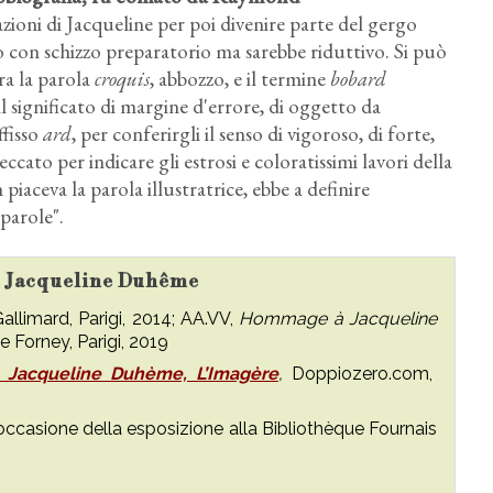
zioni di Jacqueline per poi divenire parte del gergo
o con schizzo preparatorio ma sarebbe riduttivo. Si può
fra la parola
croquis
, abbozzo, e il termine
bobard
l significato di margine d'errore, di oggetto da
ffisso
ard
, per conferirgli il senso di vigoroso, di forte,
cato per indicare gli estrosi e coloratissimi lavori della
piaceva la parola illustratrice, ebbe a definire
parole".
su Jacqueline Duhême
Gallimard, Parigi, 2014; AA.VV,
Hommage à Jacqueline
 Forney, Parigi, 2019
, Jacqueline Duhème, L’Imagère
,
Doppiozero.com,
casione della esposizione alla Bibliothèque Fournais