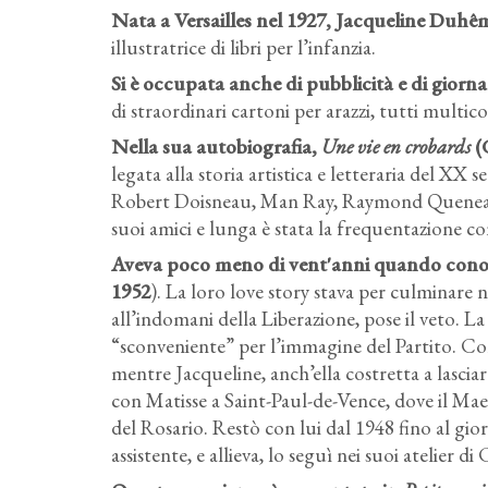
Nata a Versailles nel 1927, Jacqueline Duhê
illustratrice di libri per l’infanzia.
Si è occupata anche di pubblicità e di giornal
di straordinari cartoni per arazzi, tutti multi
Nella sua autobiografia,
Une vie en crobards
(
legata alla storia artistica e letteraria del XX
Robert Doisneau, Man Ray, Raymond Queneau, 
suoi amici e lunga è stata la frequentazione c
Aveva poco meno di vent'anni quando conobb
1952
). La loro love story stava per culminare
all’indomani della Liberazione, pose il veto. La
“sconveniente” per l’immagine del Partito. Con i
mentre Jacqueline, anch’ella costretta a lasciar
con Matisse a Saint-Paul-de-Vence, dove il Mae
del Rosario. Restò con lui dal 1948 fino al gio
assistente, e allieva, lo seguì nei suoi atelier di 