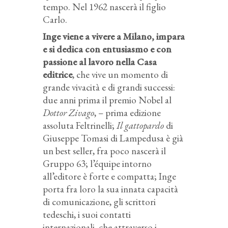
tempo. Nel 1962 nascerà il figlio
Carlo.
Inge viene a vivere a Milano, impara
e si dedica con entusiasmo e con
passione al lavoro nella Casa
editrice
, che vive un momento di
grande vivacità e di grandi successi:
due anni prima il premio Nobel al
Dottor Zivago
, – prima edizione
assoluta Feltrinelli;
Il gattopardo
di
Giuseppe Tomasi di Lampedusa è già
un best seller, fra poco nascerà il
Gruppo 63; l’équipe intorno
all’editore è forte e compatta; Inge
porta fra loro la sua innata capacità
di comunicazione, gli scrittori
tedeschi, i suoi contatti
internazionali, che attraverso i