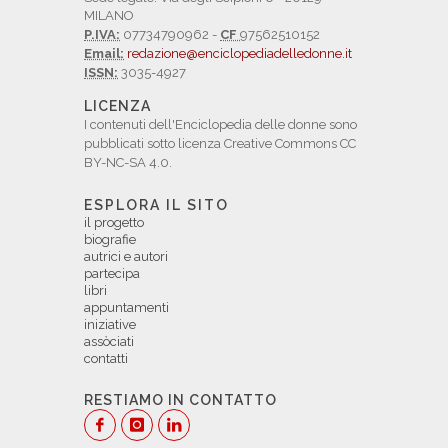
MILANO
P.IVA:
07734790962 -
CF
97562510152
Email:
redazione@enciclopediadelledonne.it
ISSN:
3035-4927
LICENZA
I contenuti dell'Enciclopedia delle donne sono
pubblicati sotto licenza Creative Commons CC
BY-NC-SA 4.0.
ESPLORA IL SITO
il progetto
biografie
autrici e autori
partecipa
libri
appuntamenti
iniziative
assòciati
contatti
RESTIAMO IN CONTATTO