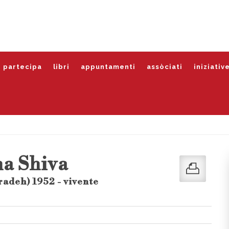
partecipa
libri
appuntamenti
assòciati
iniziativ
a Shiva
adeh) 1952 - vivente