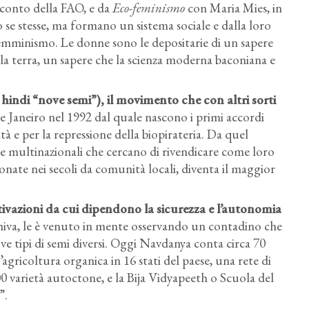
 conto della FAO, e da
Eco-feminismo
con Maria Mies, in
se stesse, ma formano un sistema sociale e dalla loro
femminismo. Le donne sono le depositarie di un sapere
n la terra, un sapere che la scienza moderna baconiana e
 hindi “nove semi”), il movimento che con altri sorti
de Janeiro nel 1992 dal quale nascono i primi accordi
tà e per la repressione della biopirateria. Da quel
e multinazionali che cercano di rivendicare come loro
ionate nei secoli da comunità locali, diventa il maggior
ivazioni da cui dipendono la sicurezza e l’autonomia
Shiva, le è venuto in mente osservando un contadino che
ve tipi di semi diversi. Oggi Navdanya conta circa 70
agricoltura organica in 16 stati del paese, una rete di
0 varietà autoctone, e la Bija Vidyapeeth o Scuola del
”.