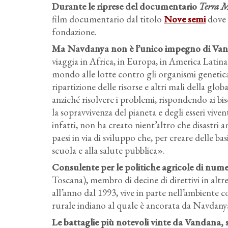
Durante le riprese del documentario
Terra 
film documentario dal titolo
Nove semi
dove 
fondazione.
Ma Navdanya non è l’unico impegno di Vanda
viaggia in Africa, in Europa, in America Latina e 
mondo alle lotte contro gli organismi geneticam
ripartizione delle risorse e altri mali della glo
anziché risolvere i problemi, rispondendo ai bi
la sopravvivenza del pianeta e degli esseri viv
infatti, non ha creato nient’altro che disastr
paesi in via di sviluppo che, per creare delle ba
scuola e alla salute pubblica».
Consulente per le politiche agricole di nume
Toscana), membro di decine di direttivi in altr
all’anno dal 1993, vive in parte nell’ambiente
rurale indiano al quale è ancorata da Navdany
Le battaglie più notevoli vinte da Vandana, 