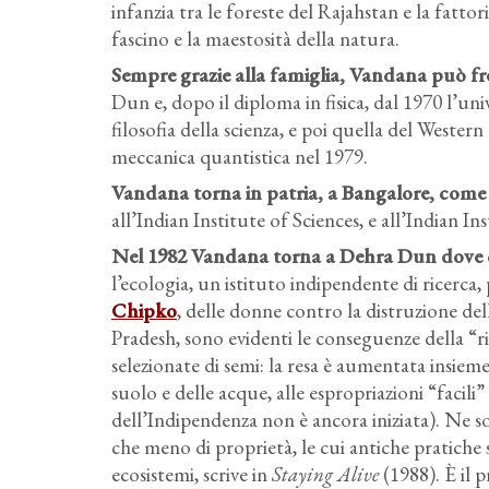
infanzia tra le foreste del Rajahstan e la fattor
fascino e la maestosità della natura.
Sempre grazie alla famiglia, Vandana può fre
Dun e, dopo il diploma in fisica, dal 1970 l’un
filosofia della scienza, e poi quella del Western
meccanica quantistica nel 1979.
Vandana torna in patria, a Bangalore, come r
all’Indian Institute of Sciences, e all’Indian 
Nel 1982 Vandana torna a Dehra Dun dove cre
l’ecologia, un istituto indipendente di ricerca,
Chipko
, delle donne contro la distruzione d
Pradesh, sono evidenti le conseguenze della “riv
selezionate di semi: la resa è aumentata insiem
suolo e delle acque, alle espropriazioni “facil
dell’Indipendenza non è ancora iniziata). Ne s
che meno di proprietà, le cui antiche pratich
ecosistemi, scrive in
Staying Alive
(1988). È il p