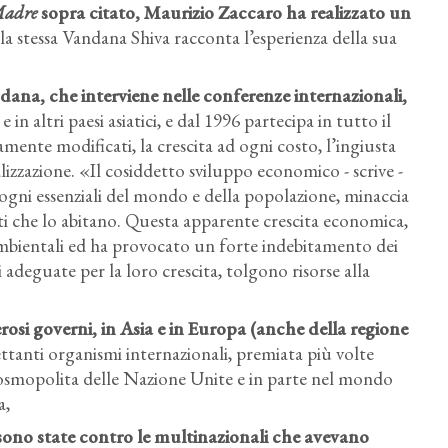
Madre
sopra citato, Maurizio Zaccaro ha realizzato un
la stessa Vandana Shiva racconta l’esperienza della sua
na, che interviene nelle conferenze internazionali,
in altri paesi asiatici, e dal 1996 partecipa in tutto il
ente modificati, la crescita ad ogni costo, l’ingiusta
balizzazione. «Il cosiddetto sviluppo economico - scrive -
sogni essenziali del mondo e della popolazione, minaccia
enti che lo abitano. Questa apparente crescita economica,
i ambientali ed ha provocato un forte indebitamento dei
si adeguate per la loro crescita, tolgono risorse alla
rosi governi, in Asia e in Europa (anche della regione
ettanti organismi internazionali, premiata più volte
 cosmopolita delle Nazione Unite e in parte nel mondo
a,
sono state contro le multinazionali che avevano