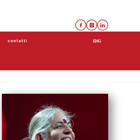
e
contatti