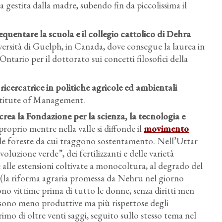
ia gestita dalla madre, subendo fin da piccolissima il
quentare la scuola e il collegio cattolico di Dehra
iversità di Guelph, in Canada, dove consegue la laurea in
 Ontario per il dottorato sui concetti filosofici della
icercatrice in politiche agricole ed ambientali
Institute of Management.
a la Fondazione per la scienza, la tecnologia e
 proprio mentre nella valle si diffonde il
movimento
elle foreste da cui traggono sostentamento. Nell’Uttar
oluzione verde”, dei fertilizzanti e delle varietà
e alle estensioni coltivate a monocoltura, al degrado del
i” (la riforma agraria promessa da Nehru nel giorno
ono vittime prima di tutto le donne, senza diritti men
e sono meno produttive ma più rispettose degli
rimo di oltre venti saggi, seguito sullo stesso tema nel