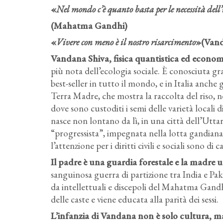
«
Nel mondo c’è quanto basta per le necessità dell
(Mahatma Gandhi)
«
Vivere con meno è il nostro risarcimento
»(Vand
Vandana Shiva, fisica quantistica ed economi
più nota dell’ecologia sociale. È conosciuta gra
best-seller in tutto il mondo, e in Italia anc
Terra Madre, che mostra la raccolta del riso, n
dove sono custoditi i semi delle varietà locali 
nasce non lontano da lì, in una città dell’Uttar
“progressista”, impegnata nella lotta gandiana 
l’attenzione per i diritti civili e sociali sono di ca
Il padre è una guardia forestale e la madre
sanguinosa guerra di partizione tra India e Pak
da intellettuali e discepoli del Mahatma Gandhi
delle caste e viene educata alla parità dei sessi.
L’infanzia di Vandana non è solo cultura, ma