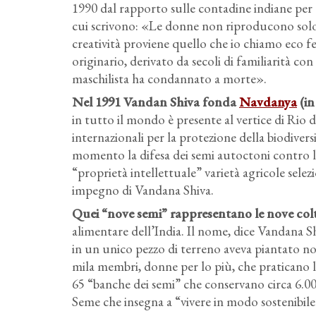
1990 dal rapporto sulle contadine indiane per
cui scrivono: «Le donne non riproducono solo 
creatività proviene quello che io chiamo eco 
originario, derivato da secoli di familiarità co
maschilista ha condannato a morte».
Nel 1991 Vandan Shiva fonda
Navdanya
(in
in tutto il mondo è presente al vertice di Rio 
internazionali per la protezione della biodiversi
momento la difesa dei semi autoctoni contro l
“proprietà intellettuale” varietà agricole selez
impegno di Vandana Shiva.
Quei “nove semi” rappresentano le nove colt
alimentare dell’India. Il nome, dice Vandana 
in un unico pezzo di terreno aveva piantato no
mila membri, donne per lo più, che praticano l’
65 “banche dei semi” che conservano circa 6.00
Seme che insegna a “vivere in modo sostenibile