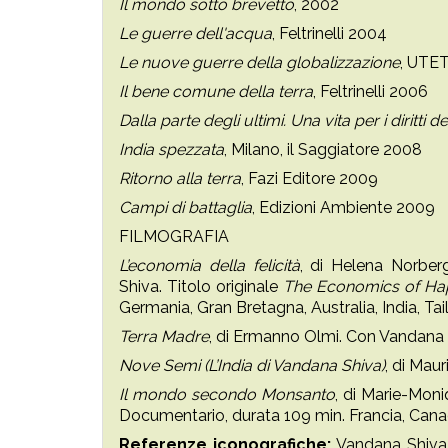
Il mondo sotto brevetto
, 2002
Le guerre dell'acqua
, Feltrinelli 2004
Le nuove guerre della globalizzazione
, UTE
Il bene comune della terra
, Feltrinelli 2006
Dalla parte degli ultimi. Una vita per i diritti d
India spezzata
, Milano, il Saggiatore 2008
Ritorno alla terra
, Fazi Editore 2009
Campi di battaglia
, Edizioni Ambiente 2009
FILMOGRAFIA
L’economia della felicità
, di Helena Norbe
Shiva. Titolo originale
The Economics of Ha
Germania, Gran Bretagna, Australia, India, Ta
Terra Madre
, di Ermanno Olmi. Con Vandana S
Nove Semi (L’India di Vandana Shiva)
, di Mau
Il mondo secondo Monsanto
, di Marie-Moni
Documentario, durata 109 min. Francia, Can
Referenze iconografiche:
Vandana Shiva a