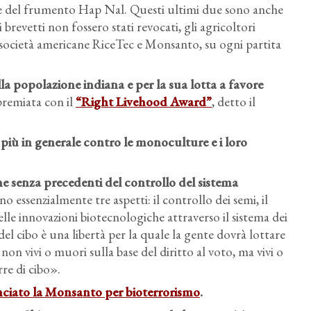
i e del frumento Hap Nal. Questi ultimi due sono anche
brevetti non fossero stati revocati, gli agricoltori
 società americane RiceTec e Monsanto, su ogni partita
a popolazione indiana e per la sua lotta a favore
premiata con il
“Right Livehood Award”
, detto il
 più in generale contro le monoculture e i loro
 senza precedenti del controllo del sistema
 essenzialmente tre aspetti: il controllo dei semi, il
elle innovazioni biotecnologiche attraverso il sistema dei
re del cibo è una libertà per la quale la gente dovrà lottare
non vivi o muori sulla base del diritto al voto, ma vivi o
rre di cibo».
ciato la Monsanto per bioterrorismo
.