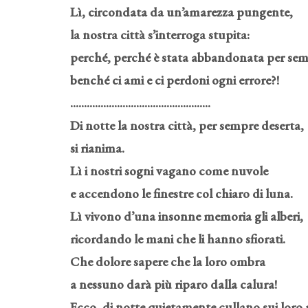
Lì, circondata da un’amarezza pungente,
la nostra città s’interroga stupita:
perché, perché è stata abbandonata per se
benché ci ami e ci perdoni ogni errore?!
...................................................
Di notte la nostra città, per sempre deserta,
si rianima.
Lì i nostri sogni vagano come nuvole
e accendono le finestre col chiaro di luna.
Lì vivono d’una insonne memoria gli alberi,
ricordando le mani che li hanno sfiorati.
Che dolore sapere che la loro ombra
a nessuno darà più riparo dalla calura!
Ecco, di notte quietamente cullano sui loro