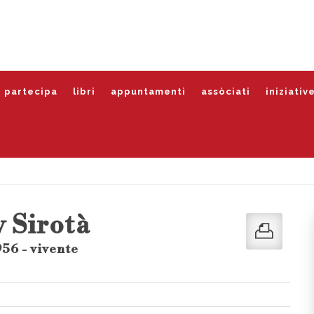
partecipa
libri
appuntamenti
assòciati
iniziativ
 Sirotà
956 - vivente