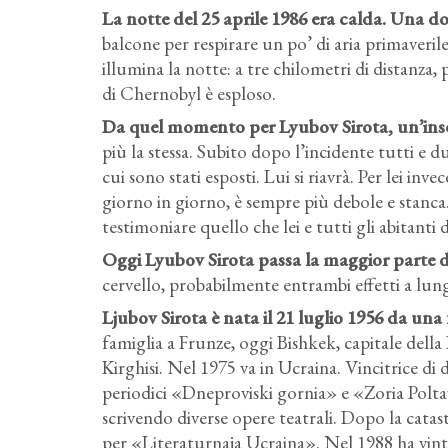
La notte del 25 aprile 1986 era calda. Una d
balcone per respirare un po’ di aria primaverile
illumina la notte: a tre chilometri di distanza, 
di Chernobyl è esploso.
Da quel momento per Lyubov Sirota, un’insegn
più la stessa. Subito dopo l’incidente tutti e 
cui sono stati esposti. Lui si riavrà. Per lei in
giorno in giorno, è sempre più debole e stanca.
testimoniare quello che lei e tutti gli abitanti 
Oggi Lyubov Sirota passa la maggior parte d
cervello, probabilmente entrambi effetti a lung
Ljubov Sirota è nata il 21 luglio 1956 da una f
famiglia a Frunze, oggi Bishkek, capitale della 
Kirghisi. Nel 1975 va in Ucraina. Vincitrice di d
periodici «Dneproviski gornia» e «Zoria Poltav
scrivendo diverse opere teatrali. Dopo la catast
per «Literaturnaja Ucraina». Nel 1988 ha vinto