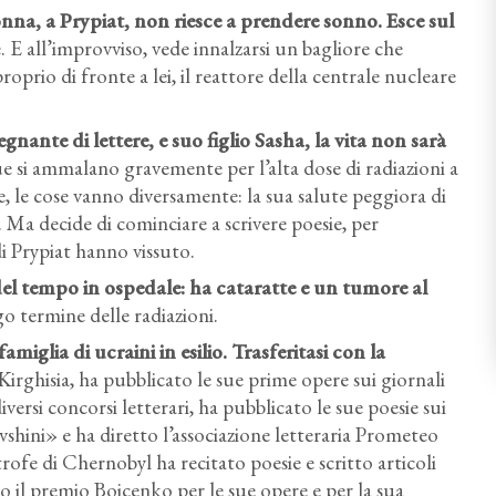
onna, a Prypiat, non riesce a prendere sonno. Esce sul
. E all’improvviso, vede innalzarsi un bagliore che
proprio di fronte a lei, il reattore della centrale nucleare
ante di lettere, e suo figlio Sasha, la vita non sarà
due si ammalano gravemente per l’alta dose di radiazioni a
vece, le cose vanno diversamente: la sua salute peggiora di
 Ma decide di cominciare a scrivere poesie, per
di Prypiat hanno vissuto.
el tempo in ospedale: ha cataratte e un tumore al
o termine delle radiazioni.
amiglia di ucraini in esilio. Trasferitasi con la
Kirghisia, ha pubblicato le sue prime opere sui giornali
iversi concorsi letterari, ha pubblicato le sue poesie sui
shini» e ha diretto l’associazione letteraria Prometeo
rofe di Chernobyl ha recitato poesie e scritto articoli
 il premio Boicenko per le sue opere e per la sua