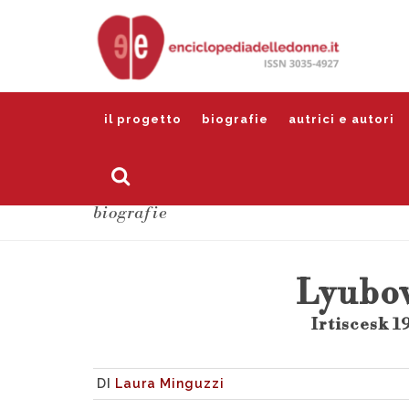
il progetto
biografie
autrici e autori
biografie
Lyubov
Irtiscesk 1
DI
Laura Minguzzi