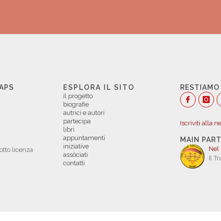
 APS
ESPLORA IL SITO
RESTIAMO
il progetto
biografie
autrici e autori
partecipa
Iscriviti alla 
libri
appuntamenti
MAIN PAR
iniziative
Nel
otto licenza
assòciati
Il T
contatti