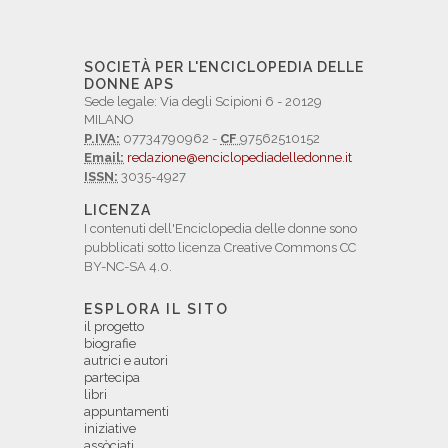
SOCIETÀ PER L'ENCICLOPEDIA DELLE
DONNE APS
Sede legale: Via degli Scipioni 6 - 20129
MILANO
P.IVA:
07734790962 -
CF
97562510152
Email:
redazione@enciclopediadelledonne.it
ISSN:
3035-4927
LICENZA
I contenuti dell'Enciclopedia delle donne sono
pubblicati sotto licenza Creative Commons CC
BY-NC-SA 4.0.
ESPLORA IL SITO
il progetto
biografie
autrici e autori
partecipa
libri
appuntamenti
iniziative
assòciati