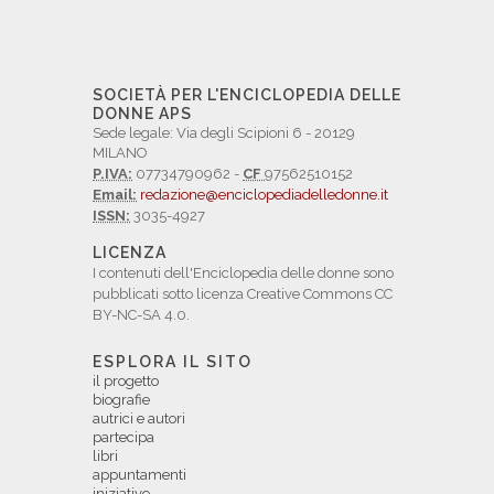
SOCIETÀ PER L'ENCICLOPEDIA DELLE
DONNE APS
Sede legale: Via degli Scipioni 6 - 20129
MILANO
P.IVA:
07734790962 -
CF
97562510152
Email:
redazione@enciclopediadelledonne.it
ISSN:
3035-4927
LICENZA
I contenuti dell'Enciclopedia delle donne sono
pubblicati sotto licenza Creative Commons CC
BY-NC-SA 4.0.
ESPLORA IL SITO
il progetto
biografie
autrici e autori
partecipa
libri
appuntamenti
iniziative