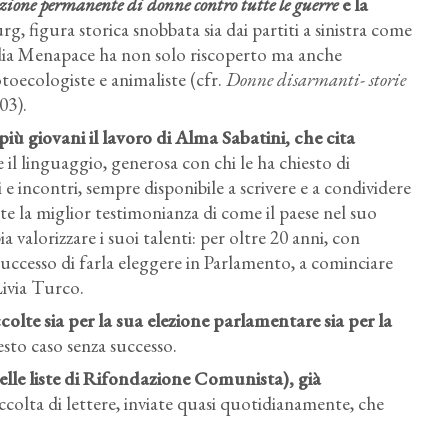
ione permanente di donne contro tutte le guerre
e la
g, figura storica snobbata sia dai partiti a sinistra come
dia Menapace ha non solo riscoperto ma anche
otoecologiste e animaliste (cfr.
Donne disarmanti- storie
03).
più giovani il lavoro di Alma Sabatini, che cita
 il linguaggio, generosa con chi le ha chiesto di
 e incontri, sempre disponibile a scrivere e a condividere
te la miglior testimonianza di come il paese nel suo
ia valorizzare i suoi talenti: per oltre 20 anni, con
a successo di farla eleggere in Parlamento, a cominciare
Livia Turco.
lte sia per la sua elezione parlamentare sia per la
sto caso senza successo.
lle liste di Rifondazione Comunista), già
accolta di lettere, inviate quasi quotidianamente, che