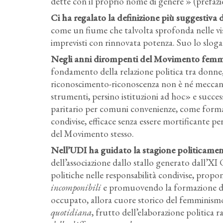
dette con il proprio nome di genere » (prefaz
Ci ha regalato la definizione più suggestiv
come un fiume che talvolta sprofonda nelle vis
imprevisti con rinnovata potenza. Suo lo slogan
Negli anni dirompenti del Movimento femmi
fondamento della relazione politica tra donne
riconoscimento-riconoscenza non è né meccanico
strumenti, persino istituzioni ad hoc» e succ
paritario per comuni convenienze, come forma p
condivise, efficace senza essere mortificante pe
del Movimento stesso.
Nell’UDI ha guidato la stagione politicamen
dell’associazione dallo stallo generato dall’XI
politiche nelle responsabilità condivise, pro
incomponibili
e promuovendo la formazione de
occupato, allora cuore storico del femminism
quotidiana
, frutto dell’elaborazione politica r