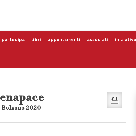
partecipa
libri
appuntamenti
assòciati
iniziativ
Menapace
- Bolzano 2020