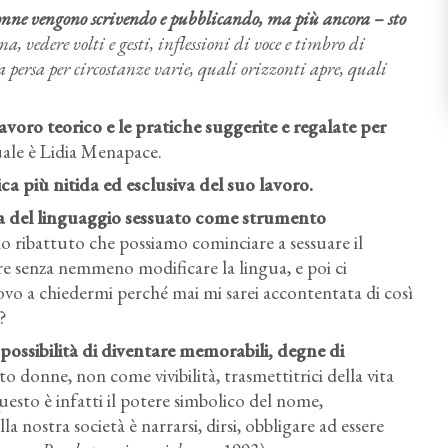
 donne vengono scrivendo e pubblicando, ma più ancora – sto
na, vedere volti e gesti, inflessioni di voce e timbro di
a persa per circostanze varie, quali orizzonti apre, quali
lavoro teorico e le pratiche suggerite e regalate per
quale è Lidia Menapace.
ica più nitida ed esclusiva del suo lavoro.
za del linguaggio sessuato come strumento
ho ribattuto che possiamo cominciare a sessuare il
fare senza nemmeno modificare la lingua, e poi ci
uovo a chiedermi perché mai mi sarei accontentata di così
?
 possibilità di diventare memorabili, degne di
o donne, non come vivibilità, trasmettitrici della vita
Questo è infatti il potere simbolico del nome,
la nostra società è narrarsi, dirsi, obbligare ad essere