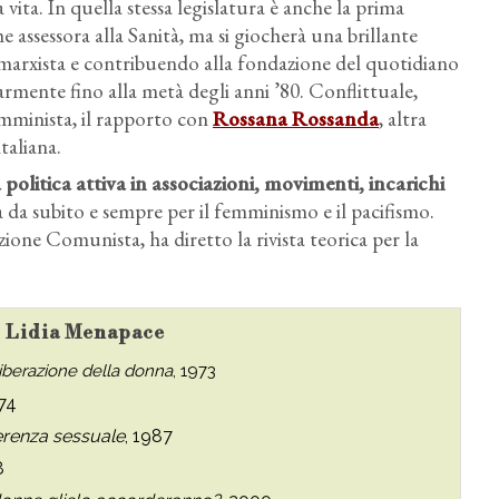
 vita. In quella stessa legislatura è anche la prima
assessora alla Sanità, ma si giocherà una brillante
i marxista e contribuendo alla fondazione del quotidiano
rmente fino alla metà degli anni ’80. Conflittuale,
mminista, il rapporto con
Rossana Rossanda
, altra
taliana.
a politica attiva in associazioni, movimenti, incarichi
a da subito e sempre per il femminismo e il pacifismo.
zione Comunista, ha diretto la rivista teorica per la
su Lidia Menapace
liberazione della donna
, 1973
974
ferenza sessuale
, 1987
8