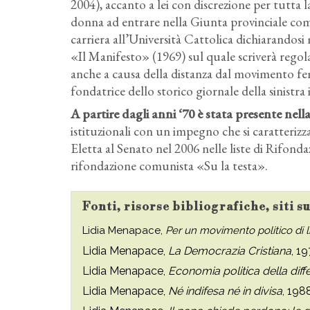
2004), accanto a lei con discrezione per tutta la
donna ad entrare nella Giunta provinciale come 
carriera all’Università Cattolica dichiarandos
«Il Manifesto» (1969) sul quale scriverà regola
anche a causa della distanza dal movimento fe
fondatrice dello storico giornale della sinistra i
A partire dagli anni ‘70 è stata presente nell
istituzionali con un impegno che si caratterizz
Eletta al Senato nel 2006 nelle liste di Rifonda
rifondazione comunista «Su la testa».
Fonti, risorse bibliografiche, siti 
Lidia Menapace,
Per un movimento politico di 
Lidia Menapace,
La Democrazia Cristiana
, 1
Lidia Menapace,
Economia politica della dif
Lidia Menapace,
Né indifesa né in divisa
, 198