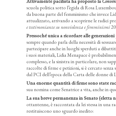
Attivamente pacifista ha proposto la
Convenz
scuola politica sotto l’egida di Rosa Luxembour
da buona parte del femminismo che invece Li
attualizzato, arrivando a scoprirne le radici pr
e testimonianze su nonviolenza e femminismi
20
Pressoché unica a ricordare alle generazioni 
sempre quando parla della necessità di sessuare
partecipare anche in luoghi sperduti a dibattiti
i suoi materiali, Lidia Menapace è probabilmen
complesso, e la sinistra in particolare, non sapp
raccolte di firme e petizioni, si è cercato senz
dal PCI dell’epoca della Carta delle donne di 
Una enorme quantità di firme sono state racco
sua nomina come Senatrice a vita, anche in que
La sua breve permanenza in Senato (eletta ne
ottantenne, è raccontata da lei stessa in una r
restituiscono uno sguardo inedito: