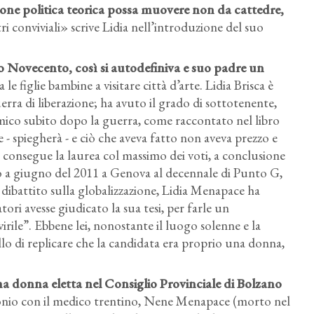
ne politica teorica possa muovere non da cattedre,
ri conviviali» scrive Lidia nell’introduzione del suo
 Novecento, così si autodefiniva e suo padre un
e figlie bambine a visitare città d’arte. Lidia Brisca è
erra di liberazione; ha avuto il grado di sottotenente,
mico subito dopo la guerra, come raccontato nel libro
 - spiegherà - e ciò che aveva fatto non aveva prezzo e
, consegue la laurea col massimo dei voti, a conclusione
ndo a giugno del 2011 a Genova al decennale di Punto G,
i dibattito sulla globalizzazione, Lidia Menapace ha
ori avesse giudicato la sua tesi, per farle un
ile”. Ebbene lei, nonostante il luogo solenne e la
ello di replicare che la candidata era proprio una donna,
 donna eletta nel Consiglio Provinciale di Bolzano
imonio con il medico trentino, Nene Menapace (morto nel