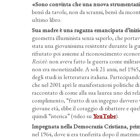
«Sono convinta che una nuova strumentazio
bensì da tavole, non da scranni, bensì da incont
ultimo libro.
Sua madre è una ragazza emancipata d’inizio
geometra illuminista senza saperlo, che portava l
stata una giovanissima resistente durante la gu
rifiutato poi assieme al riconoscimento econo
Resistè
: non aveva fatto la guerra come militare
non era monetizzabile. A soli 21 anni, nel 1945
degli studi in letteratura italiana. Partecipa
che nel 2001 aprì le manifestazioni politiche d
raccontato di come alla sua laurea uno dei relat
complimento, “frutto di un ingegno davvero vir
giovane età, ebbe il coraggio di ribattere e qu
quindi “isterica” (video su
YouTube
).
Impegnata nella Democrazia Cristiana, prima
nel 1964, dove si era trasferita dopo il matr