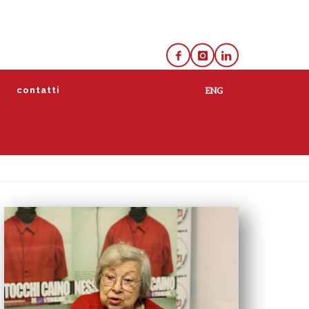
e
contatti