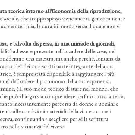
ta teorica intorno all’Economia della riproduzione,
a e sociale, che troppo spesso viene ancora genericamente
ualmente Lidia, la cura è il modo senza il quale non si
usa, e talvolta dispersa, in una miriade di giornali,
bilità ad essere presente nell’accadere delle cose, nel
a considerano una maestra, ma anche perché, lontana da
sionale” dei suoi scritti parte integrante della sua
atrice, è sempre stata disponibile a raggiungere i più
a nel diffondere il patrimonio della sua esperienza.
termine, è il suo modo teorico di stare nel mondo, che
, che può allargarsi a comprendere perfino tutta la terra,
n quanto incessantemente percorsa da donne e uomini e
tenta alle condizioni materiali della vita e a come i
enza, continuando a scegliere per sé la scrittura
iero nella vicinanza del vivere.