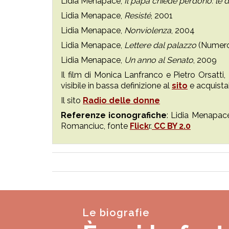
Lidia Menapace,
Il papa chiede perdono: le
Lidia Menapace,
Resisté
, 2001
Lidia Menapace,
Nonviolenza
, 2004
Lidia Menapace,
Lettere dal palazzo
(Numero
Lidia Menapace,
Un anno al Senato
, 2009
Il film di Monica Lanfranco e Pietro Orsatti,
visibile in bassa definizione al
sito
e acquistab
Il sito
Radio delle donne
Referenze iconografiche
: Lidia Menapac
Romanciuc, fonte
Flick
r.
CC BY 2.0
Le biografie