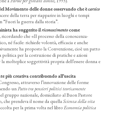
ione a
Parole per giovani donne
, 1993).
a del Movimento delle donne osservando che è
carsico
cere della terra per riapparire in luoghi e tempi
 “Fuori la guerra dalla storia”.
nista ha suggerito il
riconoscimento
come
, ricordando che «Il processo della conoscenza-
, né facile: richiede volontà, efficacia e anche
essivamente ha proposto la Convenzione, cioè un patto
olitica per la costruzione di pratiche e azioni
r la molteplice soggettività propria dell’essere donna e
te più creativa contribuendo all’uscita
 Congresso, attraverso l’innovazione delle forme
ponendo un
Patto tra pensieri politici teoricamente
l gruppo nazionale, domiciliato al Buon Pastore
o, che prendeva il nome da quella
Scienza della vita
accolta per la prima volta nel libro
Economia politica