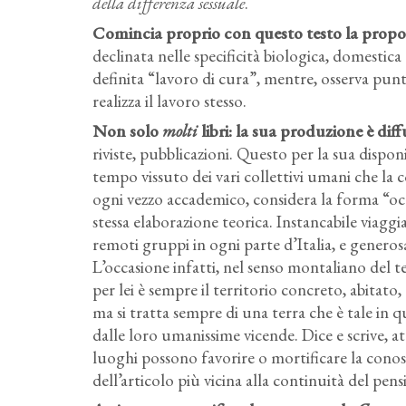
della differenza sessuale
.
Comincia proprio con questo testo la propos
declinata nelle specificità biologica, domestic
definita “lavoro di cura”, mentre, osserva punt
realizza il lavoro stesso.
Non solo
molti
libri: la sua produzione è diff
riviste, pubblicazioni. Questo per la sua disponi
tempo vissuto dei vari collettivi umani che l
ogni vezzo accademico, considera la forma “occa
stessa elaborazione teorica. Instancabile viaggi
remoti gruppi in ogni parte d’Italia, e generos
L’occasione infatti, nel senso montaliano del 
per lei è sempre il territorio concreto, abitato
ma si tratta sempre di una terra che è tale i
dalle loro umanissime vicende. Dice e scrive, at
luoghi possono favorire o mortificare la conosc
dell’articolo più vicina alla continuità del pens