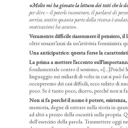
«
Molto mi ha giovato la lettura dei testi che le
per dire – il poterle incontrare, il parlarsi di perso
sorriso, sentire quanta parte della ricerca è andat
motivazioni ha avuto
».
Veramente difficile riassumere il pensiero, il 
oltre sessant’anni da un’attivista femminista 
Una anticipatrice: questa forse la caratterist
La prima a mettere l’accento sull’importan
fondamentale contro il sessismo, «[...]Poiché 
linguaggio nei miliardi di volte in cui si può 
occuperemo dei casi difficili, ecco subito di n
poco. Se è tanto poco, dicevo, perché non si fa
Non si fa perché il nome è potere, esistenza,
memoria, degne di entrare nella storia in quant
ad altri a prezzo della oscurità sulla propria. 
dell'esercizio della parola. Trasmettere oggi nel