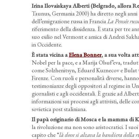
Irina Ilovaiskaya Alberti (Belgrado, allora Re
Taunus, Germania 2000) ha diretto negli anni 
dell’emigrazione russa in Francia
La Pensée russ
riferimento della dissidenza. È stata per tre an
suo esilio nel Vermont e amica di Andrei Sakhar
in Occidente.
È stata vicina a
Elena Bonner
, a sua volta at
Nobel per la pace, e a Marija Olsuf’eva, traduttr
come Solzhenitsyn, Eduard Kuznecov e Bulat 
Firenze. Con ruoli e personalità diverse, hanno
testimonianze degli oppositori al regime in Unio
giornalisti e agli occidentali. È grazie ad Albert
informazioni sui processi agli attivisti, delle c
sovietica post staliniana.
Il papà originario di Mosca e la mamma di K
la rivoluzione ma non sono aristocratici. I suo
capito che “
là dove si alzava la bandiera della r