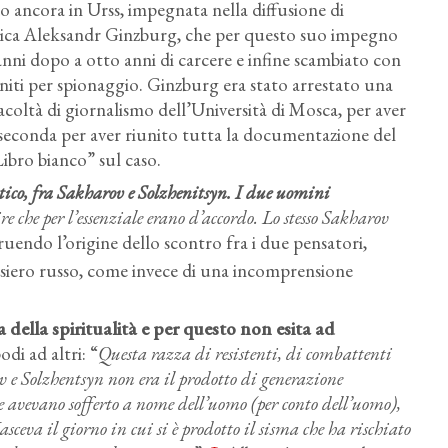
 ancora in Urss, impegnata nella diffusione di
tica Aleksandr Ginzburg, che per questo suo impegno
nni dopo a otto anni di carcere e infine scambiato con
Uniti per spionaggio. Ginzburg era stato arrestato una
coltà di giornalismo dell’Università di Mosca, per aver
la seconda per aver riunito tutta la documentazione del
Libro bianco” sul caso.
tico, fra Sakharov e Solzhenitsyn. I due uomini
re che per l’essenziale erano d’accordo. Lo stesso Sakharov
truendo l’origine dello scontro fra i due pensatori,
nsiero russo, come invece di una incomprensione
 della spiritualità e per questo non esita ad
odi ad altri: “
Questa razza di resistenti, di combattenti
v e Solzhentsyn non era il prodotto di generazione
che avevano sofferto a nome dell’uomo (per conto dell’uomo),
eva il giorno in cui si è prodotto il sisma che ha rischiato