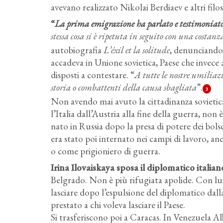
avevano realizzato Nikolai Berdiaev e altri filoso
“
La prima emigrazione ha parlato e testimoniato e
stessa cosa si è ripetuta in seguito con una costanz
autobiografia
L’éxil et la solitude
, denunciando 
accadeva in Unione sovietica, Paese che invec
disposti a contestare. “
A tutte le nostre umiliaz
storia o combattenti della causa sbagliata
”.
3
Non avendo mai avuto la cittadinanza sovietic
l’Italia dall’Austria alla fine della guerra, non
nato in Russia dopo la presa di potere dei bols
era stato poi internato nei campi di lavoro, an
o come prigioniero di guerra.
Irina Ilovaiskaya sposa il diplomatico itali
Belgrado. Non è più rifugiata apolide. Con lui s
lasciare dopo l’espulsione del diplomatico dall
prestato a chi voleva lasciare il Paese.
Si trasferiscono poi a Caracas. In Venezuela Al