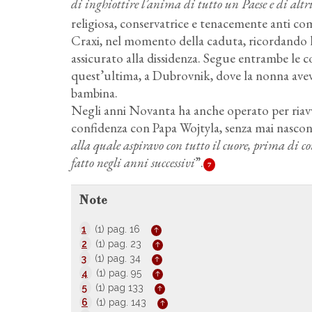
di inghiottire l’anima di tutto un Paese e di altri
religiosa, conservatrice e tenacemente anti c
Craxi, nel momento della caduta, ricordando l’i
assicurato alla dissidenza. Segue entrambe le c
quest’ultima, a Dubrovnik, dove la nonna avev
bambina.
Negli anni Novanta ha anche operato per riavvi
confidenza con Papa Wojtyla, senza mai nascond
alla quale aspiravo con tutto il cuore, prima di c
fatto negli anni successivi
”.
7
Note
1
(1) pag. 16
2
(1) pag. 23
3
(1) pag. 34
4
(1) pag. 95
5
(1) pag 133
6
(1) pag. 143