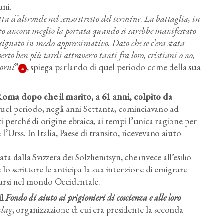
ani.
ta d’altronde nel senso stretto del termine
.
La battaglia, in
zato ancora meglio la portata quando si sarebbe manifestato
esignato in modo approssimativo. Dato che se c’era stata
perto ben più tardi attraverso tanti fra loro, cristiani o no,
iorni
”
, spiega parlando di quel periodo come della sua
4
Roma dopo che il marito, a 61 anni, colpito da
 quel periodo, negli anni Settanta, cominciavano ad
ati perché di origine ebraica, ai tempi l’unica ragione per
 l’Urss. In Italia, Paese di transito, ricevevano aiuto
 dalla Svizzera dei Solzhenitsyn, che invece all’esilio
 lo scrittore le anticipa la sua intenzione di emigrare
ntarsi nel mondo Occidentale.
il
Fondo di aiuto ai prigionieri di coscienza e alle loro
ulag
, organizzazione di cui era presidente la seconda