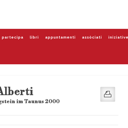
partecipa
libri
appuntamenti
assòciati
iniziativ
Alberti
gstein im Taunus 2000