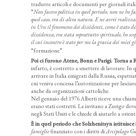
tradurre articoli e documenti per giornali itali
“
Non facevo politica in quel periodo. non ne ho fat
quel caso, era di altra natura. E ne avrei realiz
in Urss il fenomeno dei dissidenti, come è stato d
dissidenza, era stata soprattutto spirituale, ho sco
il cui incontro è stato per me la grazia dei miei g
“formazione”.
Poi ci furono Atene, Bonn e Parigi. Torna a 
infarto, è costretto a smettere di lavorare. In
arrivare in Italia emigrati dalla Russia, espatri
cui veniva concessa l’autorizzazione per lasciare
anche da organizzazioni cattoliche.
Nel gennaio del 1976 Alberti riceve una chiamata
erano stati costretti. La invitano a Zurigo dove
negli Stati Uniti e le chiede di aiutarlo a orie
È in quel periodo che Solzhenitsyn istituisce 
famiglie
finanziato con i diritti di
Arcipelago G