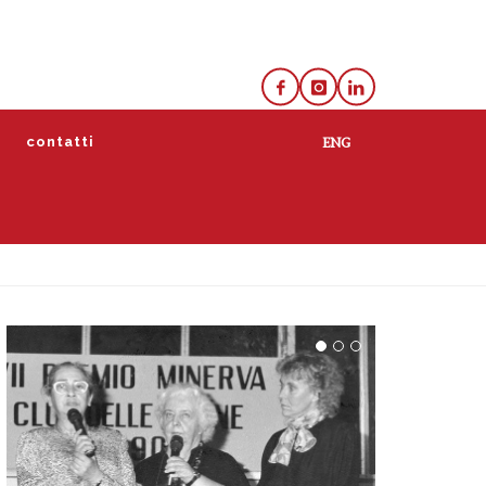
e
contatti