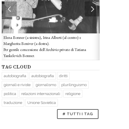
Elena Bonner e Ir
Elena Bonner (a sinistra), Irina Alberti (al centro) e
nell'ottobre del 1
Margherita Boniver (a destra).
che Bonner diede 
Per gentile concessione dell'Archivio privato di Tatiana
Per gentile conces
Yankelevich Bonner.
Yankelevich Bonn
TAG CLOUD
autobiografia
autobiografia
diritti
giornali e riviste
giornalismo
plurilinguismo
politica
relazioni internazionali
religione
traduzione
Unione Sovietica
# TUTTI I TAG