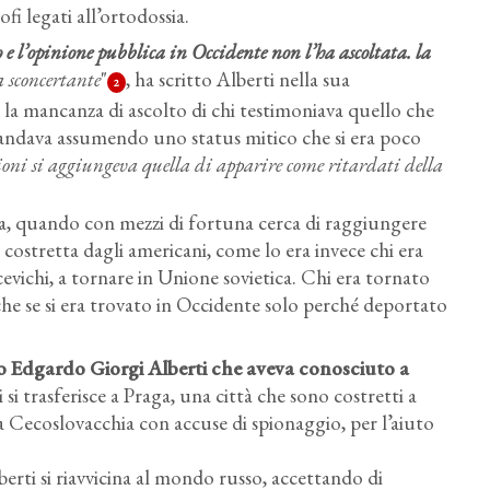
fi legati all’ortodossia.
 l’opinione pubblica in Occidente non l’ha ascoltata. la
a sconcertante
"
, ha scritto Alberti nella sua
2
la mancanza di ascolto di chi testimoniava quello che
e andava assumendo uno status mitico che si era poco
ioni si aggiungeva quella di apparire come ritardati della
a, quando con mezzi di fortuna cerca di raggiungere
 è costretta dagli americani, come lo era invece chi era
cevichi, a tornare in Unione sovietica. Chi era tornato
che se si era trovato in Occidente solo perché deportato
ano Edgardo Giorgi Alberti che aveva conosciuto a
i trasferisce a Praga, una città che sono costretti a
a Cecoslovacchia con accuse di spionaggio, per l’aiuto
berti si riavvicina al mondo russo, accettando di