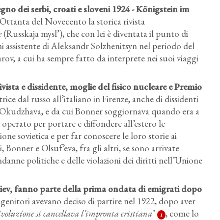
gno dei serbi, croati e sloveni 1924 - Königstein im
Ottanta del Novecento la storica rivista
e
(Russkaja mysl’), che con lei è diventata il punto di
ni assistente di Aleksandr Solzhenitsyn nel periodo del
ov, a cui ha sempre fatto da interprete nei suoi viaggi
tivista e dissidente, moglie del fisico nucleare e Premio
ice dal russo all’italiano in Firenze, anche di dissidenti
Okudzhava, e da cui Bonner soggiornava quando era a
 operato per portare e diffondere all’estero le
ne sovietica e per far conoscere le loro storie ai
i, Bonner e Olsuf’eva, fra gli altri, se sono arrivate
ondanne politiche e delle violazioni dei diritti nell’Unione
Elena Bonner (a sinistra) e Irina Alberti (a destra) a Roma,
alla sede del Tempo, nell'ottobre del 1975, in occasione della
iev, fanno parte della prima ondata di emigrati dopo
conferenza stampa che Bonner diede in seguito al Premio
Nobel per Sakharov.
i genitori avevano deciso di partire nel 1922, dopo aver
Per gentile concessione dell'Archivio privato di Tatiana
ivoluzione si cancellava l’impronta cristiana
"
, come lo
1
Yankelevich Bonner.