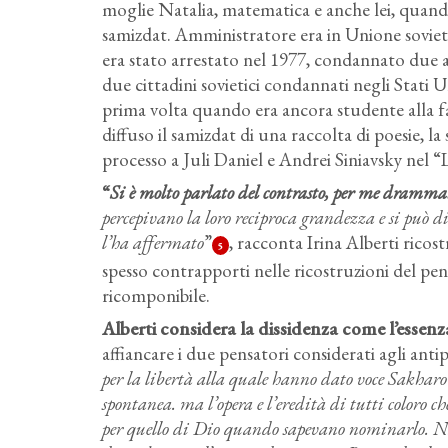
moglie Natalia, matematica e anche lei, quando
samizdat. Amministratore era in Unione sovie
era stato arrestato nel 1977, condannato due a
due cittadini sovietici condannati negli Stati 
prima volta quando era ancora studente alla fa
diffuso il samizdat di una raccolta di poesie, 
processo a Juli Daniel e Andrei Siniavsky nel “
“
Si è molto parlato del contrasto, per me dramma
percepivano la loro reciproca grandezza e si può di
l’ha affermato
”
, racconta Irina Alberti ricos
5
spesso contrapporti nelle ricostruzioni del pe
ricomponibile.
Alberti considera la dissidenza come l’essenza
affiancare i due pensatori considerati agli antip
per la libertà alla quale hanno dato voce Sakharo
spontanea. ma l’opera e l’eredità di tutti coloro 
per quello di Dio quando sapevano nominarlo. Nasc