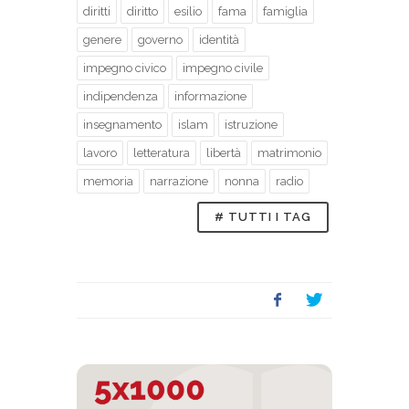
diritti
diritto
esilio
fama
famiglia
genere
governo
identità
impegno civico
impegno civile
indipendenza
informazione
insegnamento
islam
istruzione
lavoro
letteratura
libertà
matrimonio
memoria
narrazione
nonna
radio
# TUTTI I TAG