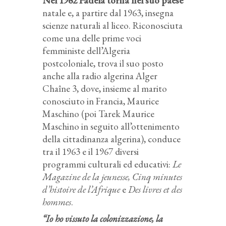
Nel 1962 Fadéla torna nel suo paese
natale e, a partire dal 1963, insegna
scienze naturali al liceo. Riconosciuta
come una delle prime voci
femministe dell’Algeria
postcoloniale, trova il suo posto
anche alla radio algerina Alger
Chaîne 3, dove, insieme al marito
conosciuto in Francia, Maurice
Maschino (poi Tarek Maurice
Maschino in seguito all’ottenimento
della cittadinanza algerina), conduce
tra il 1963 e il 1967 diversi
programmi culturali ed educativi:
Le
Magazine de la jeunesse
,
Cinq minutes
d’histoire de l’Afrique
e
Des livres et des
hommes
.
“Io ho vissuto la colonizzazione, la