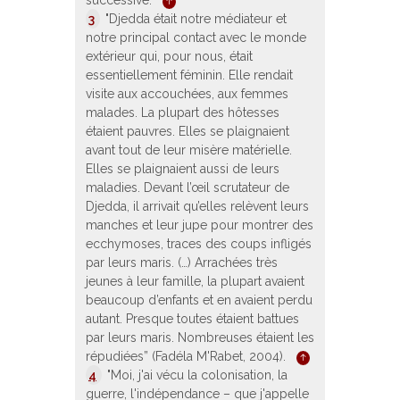
successive.
3
"Djedda était notre médiateur et
notre principal contact avec le monde
extérieur qui, pour nous, était
essentiellement féminin. Elle rendait
visite aux accouchées, aux femmes
malades. La plupart des hôtesses
étaient pauvres. Elles se plaignaient
avant tout de leur misère matérielle.
Elles se plaignaient aussi de leurs
maladies. Devant l’œil scrutateur de
Djedda, il arrivait qu’elles relèvent leurs
manches et leur jupe pour montrer des
ecchymoses, traces des coups infligés
par leurs maris. (…) Arrachées très
jeunes à leur famille, la plupart avaient
beaucoup d’enfants et en avaient perdu
autant. Presque toutes étaient battues
par leurs maris. Nombreuses étaient les
répudiées” (Fadéla M'Rabet, 2004).
4
"Moi, j'ai vécu la colonisation, la
guerre, l'indépendance – que j'appelle