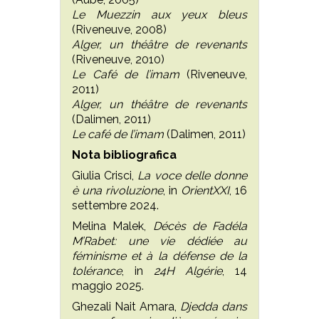
Le Muezzin aux yeux bleus
(Riveneuve, 2008)
Alger, un théâtre de revenants
(Riveneuve, 2010)
Le Café de l’imam
(Riveneuve,
2011)
Alger, un théâtre de revenants
(Dalimen, 2011)
Le café de l’imam
(Dalimen, 2011)
Nota bibliografica
Giulia Crisci,
La voce delle donne
è una rivoluzione
, in
OrientXXI
, 16
settembre 2024.
Melina Malek,
Décès de Fadéla
M’Rabet: une vie dédiée au
féminisme et à la défense de la
tolérance
, in
24H Algérie
, 14
maggio 2025.
Ghezali
Nait Amara,
Djedda dans