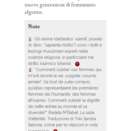
nuove generazioni di femministe
algerine.
Note
1
Gli ulema (dall’arabo ‘ulamā’, plurale
di ‘ālim, “sapiente/dotto”) sono i dotti e
teologi musulmani esperti nelle
scienze religiose, in particolare nel
diritto islamico (shari’a).
2
“Comment oublier ces femmes qui
m'ont donné la vie, soignée, nourrie,
aimée? J'ai tout de suite compris
qu'elles représentaient les premières
femmes de l'humanité, des femmes
africaines. Comment oublier la dignité
de cette entrée au monde et sa
diversité?" (Fadéla M'Rabet, La salle
d'attente). Traduzione di Triki Sandra
Sabrina, come per le citazioni in nota