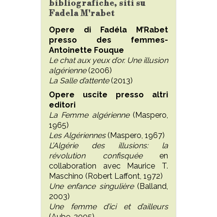
bibliografiche, siti su
Fadela M'rabet
Opere di Fadéla M’Rabet
presso des femmes-
Antoinette Fouque
Le chat aux yeux d’or. Une illusion
algérienne
(2006)
La Salle d’attente
(2013)
Opere uscite presso altri
editori
La Femme algérienne
(Maspero,
1965)
Les Algériennes
(Maspero, 1967)
L’Algérie des illusions: la
révolution confisquée
en
collaboration avec Maurice T.
Maschino (Robert Laffont, 1972)
Une enfance singulière
(Balland,
2003)
Une femme d’ici et d’ailleurs
(Aube, 2005)