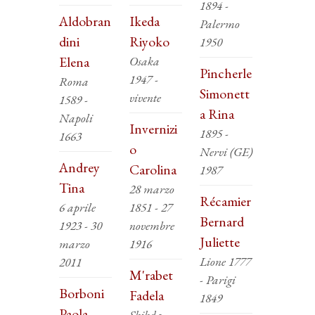
1894 -
Aldobran
Ikeda
Palermo
dini
Riyoko
1950
Elena
Osaka
Pincherle
1947 -
Roma
Simonett
vivente
1589 -
a Rina
Napoli
Invernizi
1895 -
1663
o
Nervi (GE)
Andrey
Carolina
1987
Tina
28 marzo
Récamier
6 aprile
1851 - 27
Bernard
1923 - 30
novembre
Juliette
marzo
1916
Lione 1777
2011
M'rabet
- Parigi
Borboni
Fadela
1849
Paola
Skikda