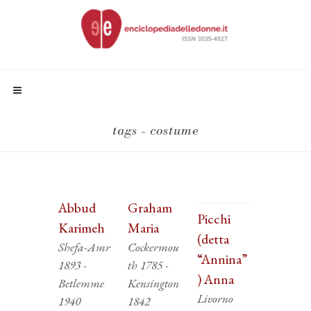
tags - costume
Abbud
Graham
Picchi
Karimeh
Maria
(detta
Shefa-Amr
Cockermou
“Annina”
1893 -
th 1785 -
) Anna
Betlemme
Kensington
Livorno
1940
1842