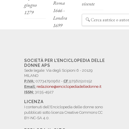
Roma
vivente
giugno
1646 -
1279
Londra
1699
SOCIETÀ PER L'ENCICLOPEDIA DELLE
DONNE APS
Sede legale: Via degli Scipioni 6 - 20129
MILANO
P.IVA:
07734790962 -
CF
97562510152
Email:
redazione@enciclopediadelledonne.it
ISSN:
3035-4927
LICENZA
I contenuti dell'Enciclopedia delle donne sono
pubblicati sotto licenza Creative Commons CC
BY-NC-SA 4.0.