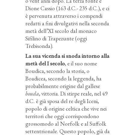
o vent'anni dopo. La terza fonte è
Dione Cassio (163 d.C.- 235 d.C.), e ci
è pervenuta attraverso i compendi
redatti a fini divulgativi nella seconda
metà dell’XI secolo dal monaco
Sifilino di Trapezunte (oggi
Trebisonda).
La sua vicenda si snoda intorno alla
metà del I secolo
, e il suo nome
Boudica, secondo la storia, o
Boadicea, secondo la leggenda, ha
probabilmente origine dal gallese
bouda
, vittoria. Di stirpe reale, nel 49
d.C. è già sposa del re degli Iceni,
popolo di origine celtica che vive nei
territori che oggi corrispondono
grossomodo al Norfolk e al Suffolk
settentrionale. Questo popolo, già da