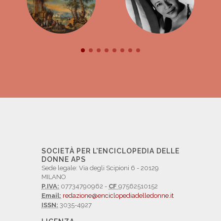
SOCIETÀ PER L'ENCICLOPEDIA DELLE
DONNE APS
Sede legale: Via degli Scipioni 6 - 20129
MILANO
P.IVA:
07734790962 -
CF
97562510152
Email:
redazione@enciclopediadelledonne.it
ISSN:
3035-4927