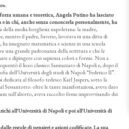
ce
».
forza umana e teoretica, Angela Putino ha lasciato
a e in chi, anche senza conoscerla personalmente, ha
ia della media borghesia napoletana: la madre,
 mentre il padre, Saverio, lavorava in una ditta di
e, ha insegnato matematica e scienze in una scuola
va una grande padronanza della scrittura e che le
nare e dipingere con sapienza colori e forme. Non a
equentò il liceo classico Sannazzaro di Napoli e, dopo il
sofia dell'Università degli studi di Napoli “Federico II”.
i dedicata al filosofo tedesco Karl Jaspers, sotto la
al Sessantotto: oltre le tante manifestazioni, aveva dato
dum sull'aborto, aveva raccolto firme improvvisando dei
richi all'Università di Napoli e poi all'Università di
alle regole di pensieri e azioni codificate.
La sua