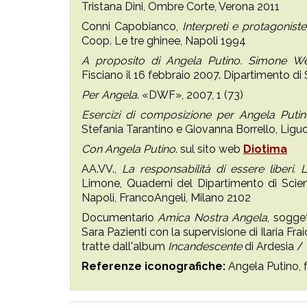
Tristana Dini, Ombre Corte, Verona 2011
Conni Capobianco,
Interpreti e protagonis
Coop. Le tre ghinee, Napoli 1994
A proposito di Angela Putino. Simone Weil
Fisciano il 16 febbraio 2007. Dipartimento di 
Per Angela
. «DWF», 2007, 1 (73)
Esercizi di composizione per Angela Putino.
Stefania Tarantino e Giovanna Borrello, Liguo
Con Angela Putino
. sul sito web
Diotima
AA.VV.,
La responsabilità di essere liberi. 
Limone, Quaderni del Dipartimento di Scienz
Napoli, FrancoAngeli, Milano 2102
Documentario
Amica Nostra Angela
, sogge
Sara Pazienti con la supervisione di Ilaria Frai
tratte dall'album
Incandescente
di Ardesia /
Referenze iconografiche:
Angela Putino, f