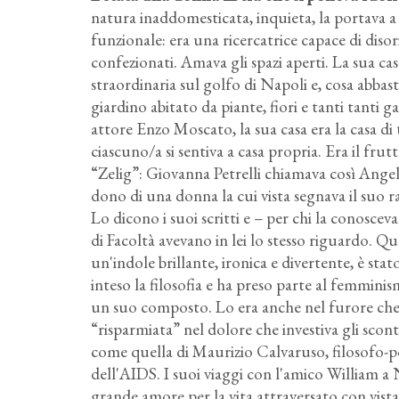
natura inaddomesticata, inquieta, la portava a 
funzionale: era una ricercatrice capace di diso
confezionati. Amava gli spazi aperti. La sua cas
straordinaria sul golfo di Napoli e, cosa abbas
giardino abitato da piante, fiori e tanti tant
attore Enzo Moscato, la sua casa era la casa di 
ciascuno/a si sentiva a casa propria. Era il fru
“Zelig”: Giovanna Petrelli chiamava così Angela,
dono di una donna la cui vista segnava il suo ra
Lo dicono i suoi scritti e – per chi la conosceva –
di Facoltà avevano in lei lo stesso riguardo. Que
un'indole brillante, ironica e divertente, è s
inteso la filosofia e ha preso parte al femmini
un suo composto. Lo era anche nel furore che la
“risparmiata” nel dolore che investiva gli scont
come quella di Maurizio Calvaruso, filosofo-po
dell'AIDS. I suoi viaggi con l'amico William a N
grande amore per la vita attraversato con vist