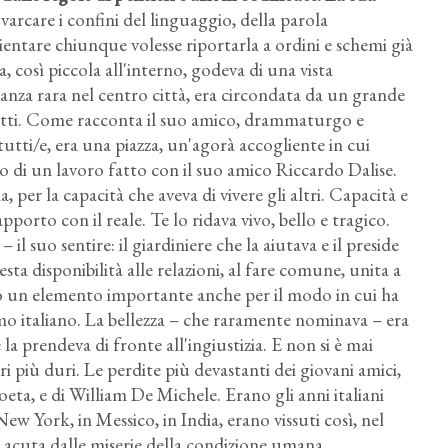
varcare i confini del linguaggio, della parola
rientare chiunque volesse riportarla a ordini e schemi già
a, così piccola all'interno, godeva di una vista
tanza rara nel centro città, era circondata da un grande
i gatti. Come racconta il suo amico, drammaturgo e
tutti/e, era una piazza, un'agorà accogliente in cui
tto di un lavoro fatto con il suo amico Riccardo Dalise.
 per la capacità che aveva di vivere gli altri. Capacità e
pporto con il reale. Te lo ridava vivo, bello e tragico.
 il suo sentire: il giardiniere che la aiutava e il preside
sta disponibilità alle relazioni, al fare comune, unita a
tato un elemento importante anche per il modo in cui ha
smo italiano. La bellezza – che raramente nominava – era
 prendeva di fronte all'ingiustizia. E non si è mai
ri più duri. Le perdite più devastanti dei giovani amici,
eta, e di William De Michele. Erano gli anni italiani
ew York, in Messico, in India, erano vissuti così, nel
a acuta dalle miserie della condizione umana.