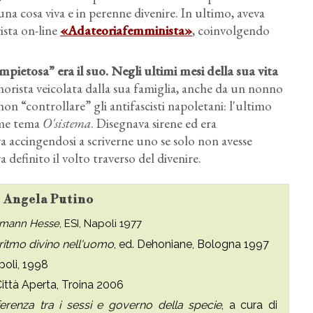
 una cosa viva e in perenne divenire. In ultimo, aveva
ista on-line
«Adateoriafemminista»
, coinvolgendo
impietosa” era il suo
. Negli ultimi mesi della sua vita
orista veicolata dalla sua famiglia, anche da un nonno
non “controllare” gli antifascisti napoletani: l'ultimo
come tema
O'sistema
. Disegnava sirene ed era
ava accingendosi a scriverne uno se solo non avesse
 definito il volto traverso del divenire.
su Angela Putino
Hermann Hesse
, ESI, Napoli 1977
 ritmo divino nell'uomo
, ed. Dehoniane, Bologna 1997
poli, 1998
Città Aperta, Troina 2006
fferenza tra i sessi e governo della specie
, a cura di