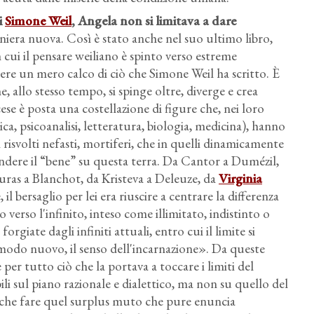
i
Simone Weil
, Angela non si limitava a dare
aniera nuova. Così è stato anche nel suo ultimo libro,
in cui il pensare weiliano è spinto verso estreme
'essere un mero calco di ciò che Simone Weil ha scritto. È
, allo stesso tempo, si spinge oltre, diverge e crea
ese è posta una costellazione di figure che, nei loro
tica, psicoanalisi, letteratura, biologia, medicina), hanno
i risvolti nefasti, mortiferi, che in quelli dinamicamente
dere il “bene” su questa terra. Da Cantor a Dumézil,
uras a Blanchot, da Kristeva a Deleuze, da
Virginia
 bersaglio per lei era riuscire a centrare la differenza
erso l'infinito, inteso come illimitato, indistinto o
orgiate dagli infiniti attuali, entro cui il limite si
n modo nuovo, il senso dell'incarnazione». Da queste
per tutto ciò che la portava a toccare i limiti del
bili sul piano razionale e dialettico, ma non su quello del
a che fare quel surplus muto che pure enuncia