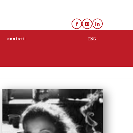
e
contatti