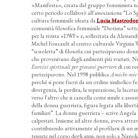
«Manifesta», creata dal gruppo femminista na
certo periodo collaborò all'associazione “Lo Spec
cultura femminile ideata da
Lucia Mastrodo
comunità filosofica femminile “Diotima” sotto 
per la rivista «DWF» e, sollecitata da Alessan
Michel Foucault al centro culturale Virginia
“scuoletta” di filosofia cui partecipavano don
che provenivano dagli ambienti più svariati. N
Esercizi spirituali per giovani guerriere
di cui re
parteciparono. Nel 1998 pubblica
Amiche mie i
perché si pone fuori da un ordine simbolico fem
divergenza, la perdita, la separazione, la lace
verso l'altro che si cancella come simile e assu
della donna guerriera, figura legata alla libert
familiari”. La donna guerriera – scrive Angela 
calpestati. Insieme ad altre donne, aveva attr
contribuendo attivamente al profilarsi di un 
tessute nel corso degli anni, non solo a Napoli