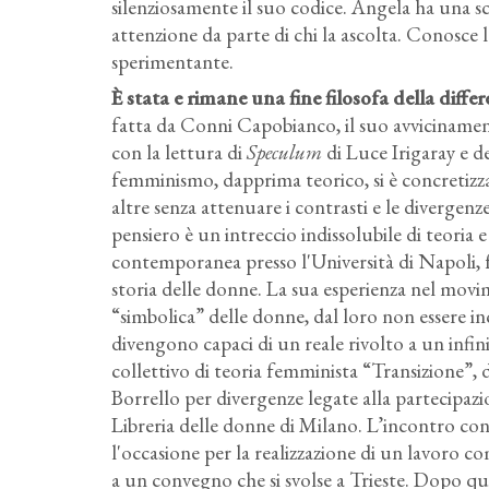
silenziosamente il suo codice. Angela ha una s
attenzione da parte di chi la ascolta. Conosce l
sperimentante.
È stata e rimane una fine filosofa della diffe
fatta da Conni Capobianco, il suo avvicinamen
con la lettura di
Speculum
di Luce Irigaray e d
femminismo, dapprima teorico, si è concretizza
altre senza attenuare i contrasti e le divergen
pensiero è un intreccio indissolubile di teoria
contemporanea presso l'Università di Napoli,
storia delle donne. La sua esperienza nel movi
“simbolica” delle donne, dal loro non essere in
divengono capaci di un reale rivolto a un infin
collettivo di teoria femminista “Transizione”, 
Borrello per divergenze legate alla partecipaz
Libreria delle donne di Milano. L’incontro co
l'occasione per la realizzazione di un lavoro
a un convegno che si svolse a Trieste. Dopo quel