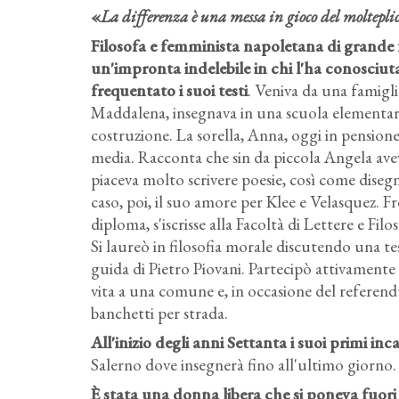
«
La differenza è una messa in gioco del moltepli
Filosofa e femminista napoletana di grande 
un'impronta indelebile in chi l'ha conosciut
frequentato i suoi testi
. Veniva da una famigl
Maddalena, insegnava in una scuola elementare,
costruzione. La sorella, Anna, oggi in pension
media. Racconta che sin da piccola Angela ave
piaceva molto scrivere poesie, così come diseg
caso, poi, il suo amore per Klee e Velasquez. Fr
diploma, s'iscrisse alla Facoltà di Lettere e Filo
Si laureò in filosofia morale discutendo una tes
guida di Pietro Piovani. Partecipò attivamente 
vita a una comune e, in occasione del referen
banchetti per strada.
All'inizio degli anni Settanta i suoi primi inca
Salerno dove insegnerà fino all'ultimo giorno.
È stata una donna libera che si poneva fuori d