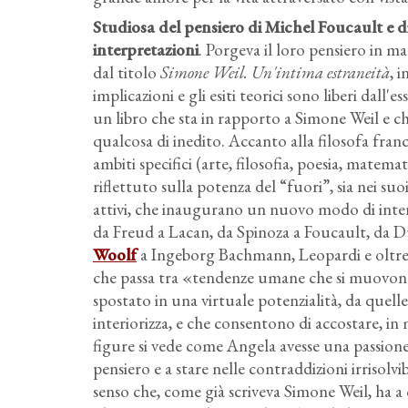
Studiosa del pensiero di Michel Foucault e d
interpretazioni
. Porgeva il loro pensiero in m
dal titolo
Simone Weil. Un'intima estraneità
, 
implicazioni e gli esiti teorici sono liberi dall
un libro che sta in rapporto a Simone Weil e che
qualcosa di inedito. Accanto alla filosofa franc
ambiti specifici (arte, filosofia, poesia, matema
riflettuto sulla potenza del “fuori”, sia nei suo
attivi, che inaugurano un nuovo modo di inten
da Freud a Lacan, da Spinoza a Foucault, da D
Woolf
a Ingeborg Bachmann, Leopardi e oltre, il
che passa tra «tendenze umane che si muovono v
spostato in una virtuale potenzialità, da quelle f
interiorizza, e che consentono di accostare, i
figure si vede come Angela avesse una passione 
pensiero e a stare nelle contraddizioni irrisolvi
senso che, come già scriveva Simone Weil, ha 