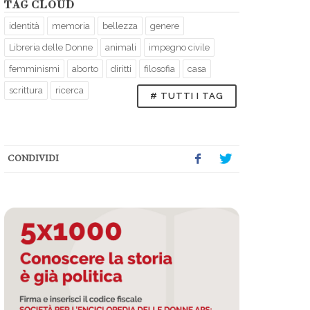
TAG CLOUD
identità
memoria
bellezza
genere
Libreria delle Donne
animali
impegno civile
femminismi
aborto
diritti
filosofia
casa
scrittura
ricerca
# TUTTI I TAG
CONDIVIDI