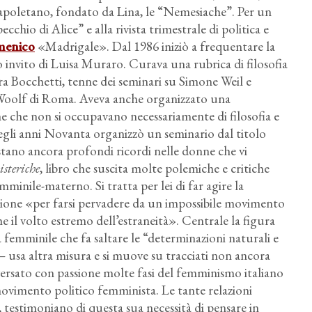
poletano, fondato da Lina, le “Nemesiache”. Per un
chio di Alice” e alla rivista trimestrale di politica e
menico
«Madrigale». Dal 1986 iniziò a frequentare la
invito di Luisa Muraro. Curava una rubrica di filosofia
dra Bocchetti, tenne dei seminari su Simone Weil e
 Woolf di Roma. Aveva anche organizzato una
ne che non si occupavano necessariamente di filosofia e
egli anni Novanta organizzò un seminario dal titolo
stano ancora profondi ricordi nelle donne che vi
steriche
, libro che suscita molte polemiche e critiche
minile-materno. Si tratta per lei di far agire la
razione «per farsi pervadere da un impossibile movimento
me il volto estremo dell’estraneità». Centrale la figura
à femminile che fa saltare le “determinazioni naturali e
– usa altra misura e si muove su tracciati non ancora
aversato con passione molte fasi del femminismo italiano
movimento politico femminista. Le tante relazioni
, testimoniano di questa sua necessità di pensare in