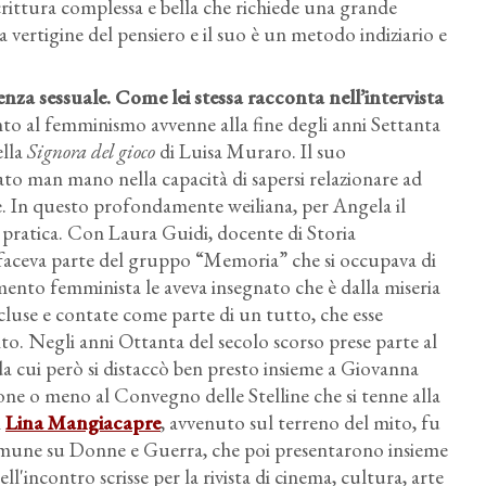
crittura complessa e bella che richiede una grande
a vertigine del pensiero e il suo è un metodo indiziario e
renza sessuale
. Come lei stessa racconta nell’intervista
to al femminismo avvenne alla fine degli anni Settanta
ella
Signora del gioco
di Luisa Muraro. Il suo
to man mano nella capacità di sapersi relazionare ad
ze. In questo profondamente weiliana, per Angela il
 e pratica. Con Laura Guidi, docente di Storia
 faceva parte del gruppo “Memoria” che si occupava di
mento femminista le aveva insegnato che è dalla miseria
cluse e contate come parte di un tutto, che esse
ito. Negli anni Ottanta del secolo scorso prese parte al
da cui però si distaccò ben presto insieme a Giovanna
ione o meno al Convegno delle Stelline che si tenne alla
n
Lina Mangiacapre
, avvenuto sul terreno del mito, fu
 comune su Donne e Guerra, che poi presentarono insieme
l'incontro scrisse per la rivista di cinema, cultura, arte