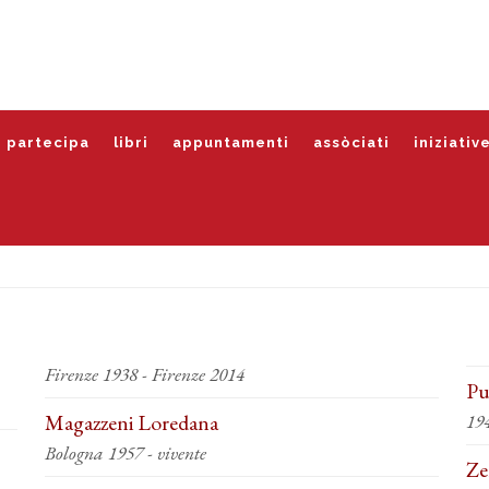
partecipa
libri
appuntamenti
assòciati
iniziativ
Firenze 1938 - Firenze 2014
Pu
Magazzeni Loredana
19
Bologna 1957 - vivente
Ze