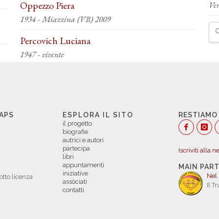
Oppezzo Piera
Ve
1934 - Miazzina (VB) 2009
Percovich Luciana
1947 - vivente
 APS
ESPLORA IL SITO
RESTIAMO
il progetto
biografie
autrici e autori
partecipa
Iscriviti alla 
libri
appuntamenti
MAIN PAR
iniziative
Nel
otto licenza
assòciati
Il T
contatti