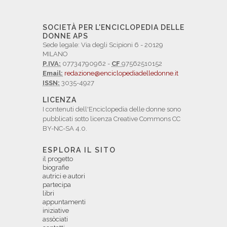
SOCIETÀ PER L'ENCICLOPEDIA DELLE
DONNE APS
Sede legale: Via degli Scipioni 6 - 20129
MILANO
P.IVA:
07734790962 -
CF
97562510152
Email:
redazione@enciclopediadelledonne.it
ISSN:
3035-4927
LICENZA
I contenuti dell'Enciclopedia delle donne sono
pubblicati sotto licenza Creative Commons CC
BY-NC-SA 4.0.
ESPLORA IL SITO
il progetto
biografie
autrici e autori
partecipa
libri
appuntamenti
iniziative
assòciati