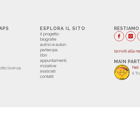
 APS
ESPLORA IL SITO
RESTIAMO
il progetto
biografie
autrici e autori
partecipa
Iscriviti alla 
libri
appuntamenti
MAIN PAR
iniziative
Nel
otto licenza
assòciati
Il T
contatti