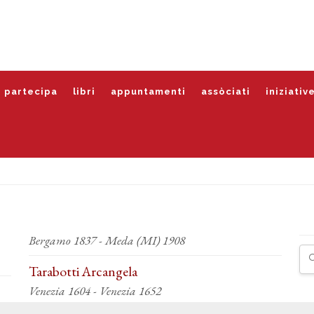
partecipa
libri
appuntamenti
assòciati
iniziativ
Bergamo 1837 - Meda (MI) 1908
Tarabotti Arcangela
Venezia 1604 - Venezia 1652