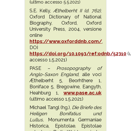
(ultimo accesso 5.5.2021)
S.E. Kelly,
Æthelberht II (d. 762)
,
Oxford Dictionary of National
Biography, Oxford, Oxford
University Press, 2004, versione
online
https://www.oxforddnb.com/
,
DOI
https://doi.org/10.1093/ref:odnb/52310
(u
accesso 1.5.2021)
PASE –
Prosopography of
Anglo-Saxon England
, alle voci
Æthelberht 5, Beorhthere 1,
Boniface 5, Bregowine, Eangyth,
Heahburg 1,
www.pase.ac.uk
(ultimo accesso 1.5.2021)
Michael Tangl (hg.),
Die Briefe des
Heiligen Bonifatius und
Lullus,
Monumenta Germaniae
Historica, Epistolae. Epistolae