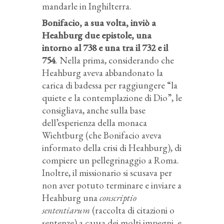
mandarle in Inghilterra.
Bonifacio, a sua volta, inviò a
Heahburg due epistole, una
intorno al 738 e una tra il 732 e il
754
. Nella prima, considerando che
Heahburg aveva abbandonato la
carica di badessa per raggiungere “la
quiete e la contemplazione di Dio”, le
consigliava, anche sulla base
dell’esperienza della monaca
Wiehtburg (che Bonifacio aveva
informato della crisi di Heahburg), di
compiere un pellegrinaggio a Roma.
Inoltre, il missionario si scusava per
non aver potuto terminare e inviare a
Heahburg una
conscriptio
sententiarum
(raccolta di citazioni o
sentenze) a causa dei molti impegni, e