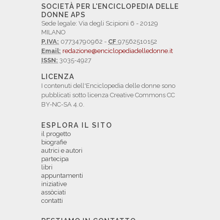
SOCIETÀ PER L'ENCICLOPEDIA DELLE
DONNE APS
Sede legale: Via degli Scipioni 6 - 20129
MILANO
P.IVA:
07734790962 -
CF
97562510152
Email:
redazione@enciclopediadelledonne.it
ISSN:
3035-4927
LICENZA
I contenuti dell'Enciclopedia delle donne sono
pubblicati sotto licenza Creative Commons CC
BY-NC-SA 4.0.
ESPLORA IL SITO
il progetto
biografie
autrici e autori
partecipa
libri
appuntamenti
iniziative
assòciati
contatti