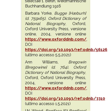
selectae 1. Berlin, Weidmannische
Buchhandlung 1916
Barbara Yorke,
Bugge [Hæburh]
(d. 759x65), Oxford Dictionary of
National Biography
, Oxford,
Oxford University Press, versione
online, 2004, versione online
https://www.oxforddnb.com/
,
DOI
https://doi.org/10.1093/ref:odnb/56126
(ultimo accesso 5.5.2021)
Ann Williams,
Bregowin
[Bregowine] (d. 764), Oxford
Dictionary of National Biography
,
Oxford, Oxford University Press,
2004, versione online
https://www.oxforddnb.com/
,
DOI
https://doi.org/10.1093/ref:odnb/3310
(ultimo accesso 1.5.2021)
I.N. Wood,
Boniface [St Boniface]