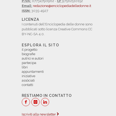
P.IVA:
07734790962 -
CF
97562510152
Email:
redazione@enciclopediadelledonne.it
ISSN:
3035-4927
LICENZA
I contenuti dell'Enciclopedia delle donne sono
pubblicati sotto licenza Creative Commons CC
BY-NC-SA 4.0.
ESPLORA IL SITO
il progetto
biografie
autrici e autori
partecipa
libri
appuntamenti
iniziative
assòciati
contatti
RESTIAMO IN CONTATTO
Iscriviti alla newsletter