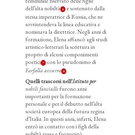
femminile riservato delle figlie
dell’alta nobiltà
e sostenuto dalla
6
stessa imperatrice di Russia, che ne
sovrintendeva la linea educativa e
nominava la direttrice. Negli anni di
formazione, Elena affiancò agli studi
artistico-letterari la scrittura in
proprio di alcuni componimenti
poetici
con lo pseudonimo di
7
Farfalla azzurra
.
8
Quelli trascorsi nell’
Istituto per
nobili fanciulle
furono anni
importanti per la formazione
personale e per il debutto nell’alta
società europea della futura regina
d’Italia. In questi anni, infatti, Elena
entrò in contatto con i figli della
nobiltà russa e frequentò