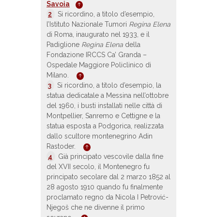
Savoia
2
Si ricordino, a titolo d’esempio,
l’Istituto Nazionale Tumori
Regina Elena
di Roma, inaugurato nel 1933, e il
Padiglione
Regina Elena
della
Fondazione IRCCS Ca’ Granda –
Ospedale Maggiore Policlinico di
Milano.
3
Si ricordino, a titolo d’esempio, la
statua dedicatale a Messina nell’ottobre
del 1960, i busti installati nelle città di
Montpellier, Sanremo e Cettigne e la
statua esposta a Podgorica, realizzata
dallo scultore montenegrino Adin
Rastoder.
4
Già principato vescovile dalla fine
del XVII secolo, il Montenegro fu
principato secolare dal 2 marzo 1852 al
28 agosto 1910 quando fu finalmente
proclamato regno da Nicola I Petrović-
Njegoš che ne divenne il primo