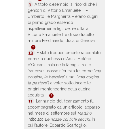
9
A titolo d’esempio, si ricordi che i
genitori di Vittorio Emanuele III –
Umberto I e Margherita – erano cugini
di primo grado essendo
rispettivamente figli del re d’Italia
Vittorio Emanuele II e di suo fratello
minore Ferdinando, duca di Genova.
10
È stato frequentemente raccontato
come la duchessa d’Aosta Hélène
d’Orléans, nata nella famiglia reale
francese, usasse riferirsi a lei come “
ma
cousine, la bergère
” (trad. “
mia cugina,
la pastora
”) a voler sottolineare le
origini montenegrine della cugina
acquisita.
11
L’annuncio del fidanzamento fu
accompagnato da un articolo, apparso
nel mese di settembre sul
Mattino
,
intitolato
Le nozze coi fichi secchi
, in
cui l’autore, Edoardo Scarfoglio,