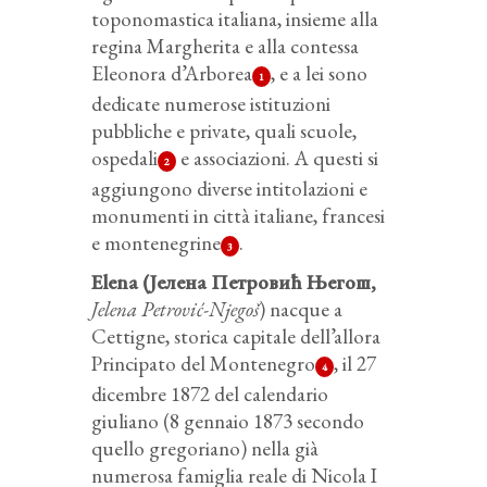
toponomastica italiana, insieme alla
regina Margherita e alla contessa
Eleonora d’Arborea
, e a lei sono
1
dedicate numerose istituzioni
pubbliche e private, quali scuole,
ospedali
e associazioni. A questi si
2
aggiungono diverse intitolazioni e
monumenti in città italiane, francesi
e montenegrine
.
3
Elena (Јелена Петровић Његош,
Jelena Petrović-Njegoš
) nacque a
Cettigne, storica capitale dell’allora
Principato del Montenegro
, il 27
4
dicembre 1872 del calendario
giuliano (8 gennaio 1873 secondo
quello gregoriano) nella già
numerosa famiglia reale di Nicola I