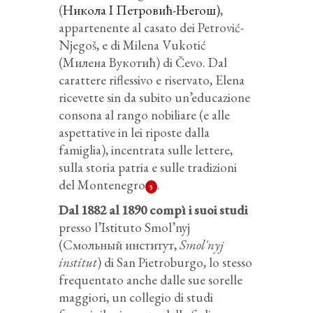
(
Никола I Петровић-Његош)
,
appartenente al casato dei Petrović-
Njegoš, e di Milena Vukotić
(Милена Вукотић) di Čevo. Dal
carattere riflessivo e riservato, Elena
ricevette sin da subito un’educazione
consona al rango nobiliare (e alle
aspettative in lei riposte dalla
famiglia), incentrata sulle lettere,
sulla storia patria e sulle tradizioni
del Montenegro
.
5
Dal 1882 al 1890 compì i suoi studi
presso l’Istituto Smol’nyj
(Смольный институт,
Smol'nyj
institut
) di San Pietroburgo, lo stesso
frequentato anche dalle sue sorelle
maggiori, un collegio di studi