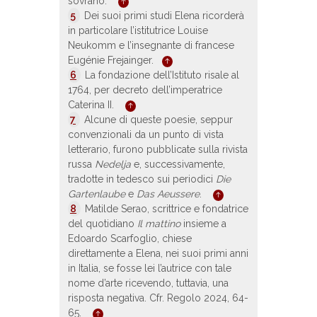
sovrano.
5
Dei suoi primi studi Elena ricorderà
in particolare l’istitutrice Louise
Neukomm e l’insegnante di francese
Eugénie Frejainger.
6
La fondazione dell’Istituto risale al
1764, per decreto dell’imperatrice
Caterina II.
7
Alcune di queste poesie, seppur
convenzionali da un punto di vista
letterario, furono pubblicate sulla rivista
russa
Nedelja
e, successivamente,
tradotte in tedesco sui periodici
Die
Gartenlaube
e
Das Aeussere
.
8
Matilde Serao, scrittrice e fondatrice
del quotidiano
Il mattino
insieme a
Edoardo Scarfoglio, chiese
direttamente a Elena, nei suoi primi anni
in Italia, se fosse lei l’autrice con tale
nome d’arte ricevendo, tuttavia, una
risposta negativa. Cfr. Regolo 2024, 64-
65.