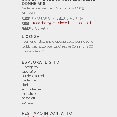
DONNE APS
Sede legale: Via degli Scipioni 6 - 20129
MILANO
P.IVA:
07734790962 -
CF
97562510152
Email:
redazione@enciclopediadelledonne.it
ISSN:
3035-4927
LICENZA
I contenuti dell'Enciclopedia delle donne sono
pubblicati sotto licenza Creative Commons CC
BY-NC-SA 4.0.
ESPLORA IL SITO
il progetto
biografie
autrici e autori
partecipa
libri
appuntamenti
iniziative
assòciati
contatti
RESTIAMO IN CONTATTO