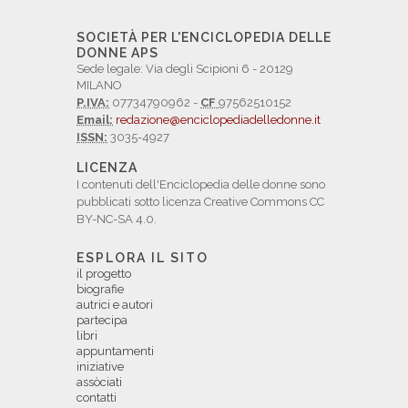
SOCIETÀ PER L'ENCICLOPEDIA DELLE
DONNE APS
Sede legale: Via degli Scipioni 6 - 20129
MILANO
P.IVA:
07734790962 -
CF
97562510152
Email:
redazione@enciclopediadelledonne.it
ISSN:
3035-4927
LICENZA
I contenuti dell'Enciclopedia delle donne sono
pubblicati sotto licenza Creative Commons CC
BY-NC-SA 4.0.
ESPLORA IL SITO
il progetto
biografie
autrici e autori
partecipa
libri
appuntamenti
iniziative
assòciati
contatti