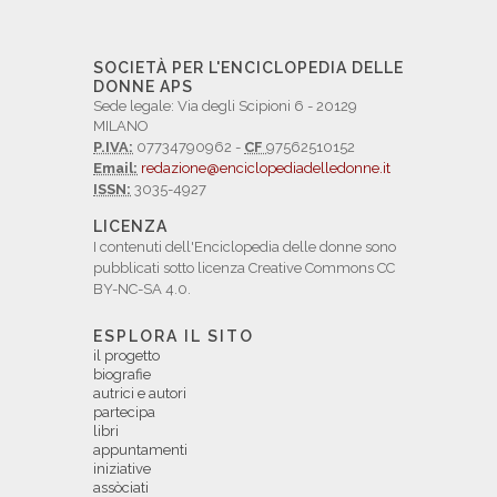
SOCIETÀ PER L'ENCICLOPEDIA DELLE
DONNE APS
Sede legale: Via degli Scipioni 6 - 20129
MILANO
P.IVA:
07734790962 -
CF
97562510152
Email:
redazione@enciclopediadelledonne.it
ISSN:
3035-4927
LICENZA
I contenuti dell'Enciclopedia delle donne sono
pubblicati sotto licenza Creative Commons CC
BY-NC-SA 4.0.
ESPLORA IL SITO
il progetto
biografie
autrici e autori
partecipa
libri
appuntamenti
iniziative
assòciati