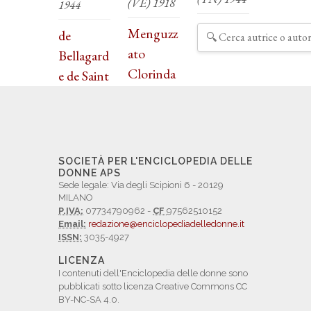
(VE) 1918
1944
Menguzz
de
ato
Bellagard
Clorinda
e de Saint
SOCIETÀ PER L'ENCICLOPEDIA DELLE
DONNE APS
Sede legale: Via degli Scipioni 6 - 20129
MILANO
P.IVA:
07734790962 -
CF
97562510152
Email:
redazione@enciclopediadelledonne.it
ISSN:
3035-4927
LICENZA
I contenuti dell'Enciclopedia delle donne sono
pubblicati sotto licenza Creative Commons CC
BY-NC-SA 4.0.