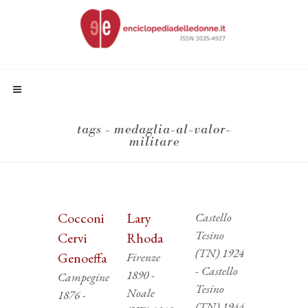
tags - medaglia-al-valor-
militare
Cocconi
Lary
Castello
Tesino
Cervi
Rhoda
(TN) 1924
Genoeffa
Firenze
- Castello
1890 -
Campegine
Tesino
Noale
1876 -
(TN) 1944