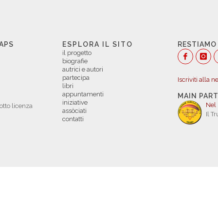
 APS
ESPLORA IL SITO
RESTIAMO
il progetto
biografie
autrici e autori
partecipa
Iscriviti alla 
libri
appuntamenti
MAIN PAR
iniziative
Nel
otto licenza
assòciati
Il T
contatti