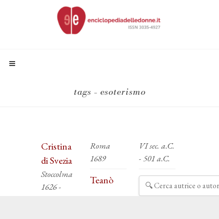
tags - esoterismo
Cristina
Roma
VI sec. a.C.
1689
- 501 a.C.
di Svezia
Stoccolma
Teanò
1626 -