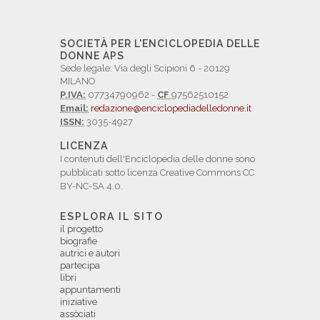
SOCIETÀ PER L'ENCICLOPEDIA DELLE
DONNE APS
Sede legale: Via degli Scipioni 6 - 20129
MILANO
P.IVA:
07734790962 -
CF
97562510152
Email:
redazione@enciclopediadelledonne.it
ISSN:
3035-4927
LICENZA
I contenuti dell'Enciclopedia delle donne sono
pubblicati sotto licenza Creative Commons CC
BY-NC-SA 4.0.
ESPLORA IL SITO
il progetto
biografie
autrici e autori
partecipa
libri
appuntamenti
iniziative
assòciati