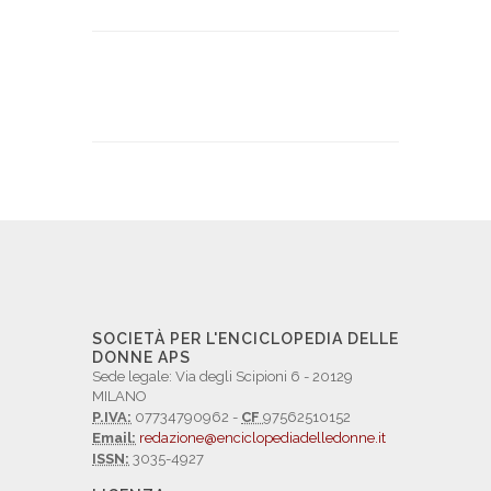
SOCIETÀ PER L'ENCICLOPEDIA DELLE
DONNE APS
Sede legale: Via degli Scipioni 6 - 20129
MILANO
P.IVA:
07734790962 -
CF
97562510152
Email:
redazione@enciclopediadelledonne.it
ISSN:
3035-4927