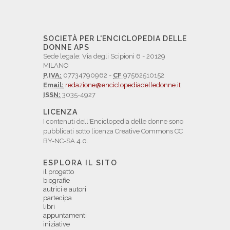
SOCIETÀ PER L'ENCICLOPEDIA DELLE
DONNE APS
Sede legale: Via degli Scipioni 6 - 20129
MILANO
P.IVA:
07734790962 -
CF
97562510152
Email:
redazione@enciclopediadelledonne.it
ISSN:
3035-4927
LICENZA
I contenuti dell'Enciclopedia delle donne sono
pubblicati sotto licenza Creative Commons CC
BY-NC-SA 4.0.
ESPLORA IL SITO
il progetto
biografie
autrici e autori
partecipa
libri
appuntamenti
iniziative