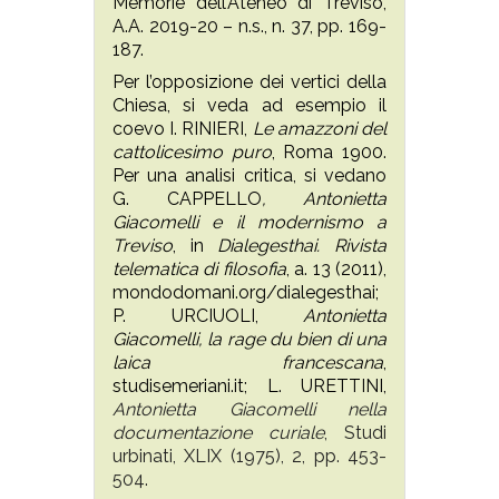
Memorie dell’Ateneo di Treviso,
A.A. 2019-20 – n.s., n. 37, pp. 169-
187.
Per l’opposizione dei vertici della
Chiesa, si veda ad esempio il
coevo I. RINIERI,
Le amazzoni del
cattolicesimo puro
, Roma 1900.
Per una analisi critica, si vedano
G. CAPPELLO
, Antonietta
Giacomelli e il modernismo a
Treviso
, in
Dialegesthai. Rivista
telematica di filosofia
, a. 13 (2011),
mondodomani.org/dialegesthai;
P. URCIUOLI,
Antonietta
Giacomelli, la rage du bien di una
laica francescana
,
studisemeriani.it; L. URETTINI,
Antonietta Giacomelli nella
documentazione curiale
, Studi
urbinati, XLIX (1975), 2, pp. 453-
504.