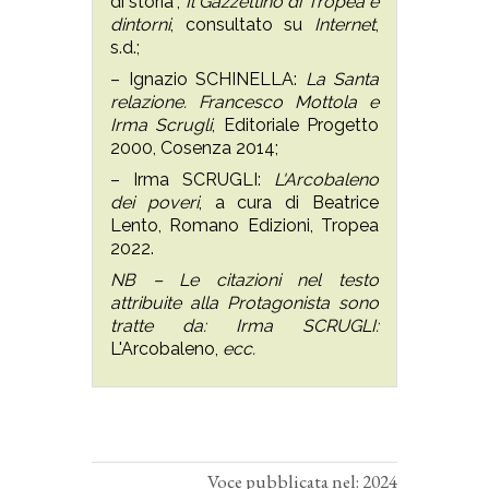
di storia”,
Il Gazzettino di Tropea e
dintorni
, consultato su
Internet
,
s.d.;
– Ignazio SCHINELLA:
La Santa
relazione. Francesco Mottola e
Irma Scrugli
, Editoriale Progetto
2000, Cosenza 2014;
– Irma SCRUGLI:
L'Arcobaleno
dei poveri
, a cura di Beatrice
Lento, Romano Edizioni, Tropea
2022.
NB – Le citazioni nel testo
attribuite alla Protagonista sono
tratte da: Irma SCRUGLI:
L'Arcobaleno,
ecc.
Voce pubblicata nel: 2024