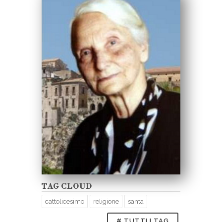
TAG CLOUD
cattolicesimo
religione
santa
# TUTTI I TAG