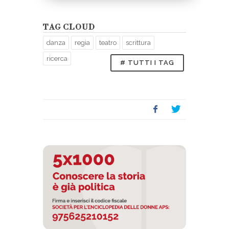
TAG CLOUD
danza
regia
teatro
scrittura
ricerca
# TUTTI I TAG