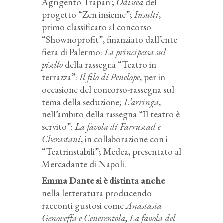
Agrigento Trapani;
Odissea
del
progetto “Zen insieme”;
Insulti
,
primo classificato al concorso
“Shownoprofit”, finanziato dall’ente
fiera di Palermo:
La principessa sul
pisello
della rassegna “Teatro in
terrazza”:
Il filo di Penelope
, per in
occasione del concorso-rassegna sul
tema della seduzione;
L’arringa
,
nell’ambito della rassegna “Il teatro è
servito”:
La favola di Farruscad e
Cherastani
, in collaborazione con i
“Teatrinstabili”; Medea, presentato al
Mercadante di Napoli.
Emma Dante si è distinta anche
nella letteratura producendo
racconti gustosi come
Anastasia
Genoveffa e Cenerentola
,
La favola del