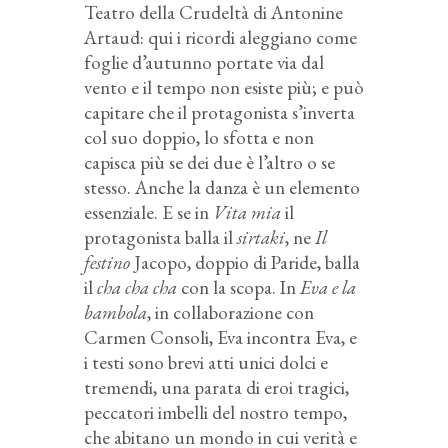
Teatro della Crudeltà di Antonine
Artaud: qui i ricordi aleggiano come
foglie d’autunno portate via dal
vento e il tempo non esiste più; e può
capitare che il protagonista s’inverta
col suo doppio, lo sfotta e non
capisca più se dei due è l’altro o se
stesso. Anche la danza è un elemento
essenziale. E se in
Vita mia
il
protagonista balla il
sirtaki
, ne
Il
festino
Jacopo, doppio di Paride, balla
il
cha cha cha
con la scopa. In
Eva e la
bambola
, in collaborazione con
Carmen Consoli, Eva incontra Eva, e
i testi sono brevi atti unici dolci e
tremendi, una parata di eroi tragici,
peccatori imbelli del nostro tempo,
che abitano un mondo in cui verità e