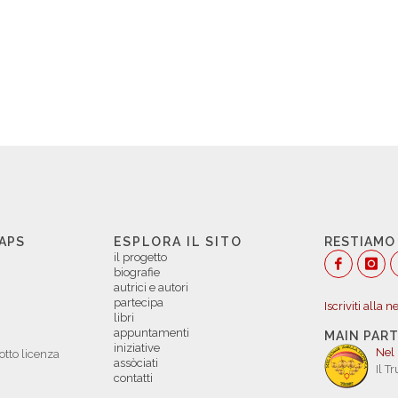
 APS
ESPLORA IL SITO
RESTIAMO
il progetto
biografie
autrici e autori
partecipa
Iscriviti alla 
libri
appuntamenti
MAIN PAR
iniziative
Nel
otto licenza
assòciati
Il T
contatti