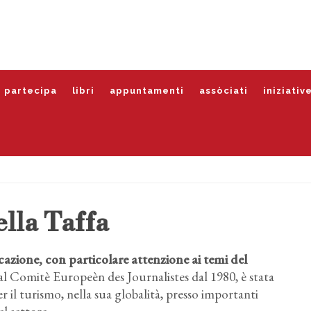
partecipa
libri
appuntamenti
assòciati
iniziativ
lla Taffa
azione, con particolare attenzione ai temi del
l Comitè Europeèn des Journalistes dal 1980, è stata
 il turismo, nella sua globalità, presso importanti