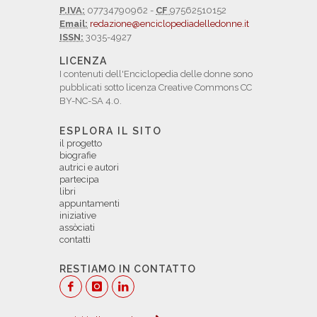
P.IVA:
07734790962 -
CF
97562510152
Email:
redazione@enciclopediadelledonne.it
ISSN:
3035-4927
LICENZA
I contenuti dell'Enciclopedia delle donne sono
pubblicati sotto licenza Creative Commons CC
BY-NC-SA 4.0.
ESPLORA IL SITO
il progetto
biografie
autrici e autori
partecipa
libri
appuntamenti
iniziative
assòciati
contatti
RESTIAMO IN CONTATTO