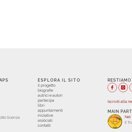
 APS
ESPLORA IL SITO
RESTIAMO
il progetto
biografie
autrici e autori
partecipa
Iscriviti alla 
libri
appuntamenti
MAIN PAR
iniziative
Nel
otto licenza
assòciati
Il T
contatti