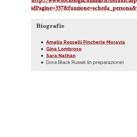
http://www.sociologia.unimib.it/default.asp
idPagine=357&funzione=scheda_persona&
Biografie
Amelia Rosselli Pincherle Moravia
Gina Lombroso
Sara Nathan
Dora Black Russel (in preparazione)