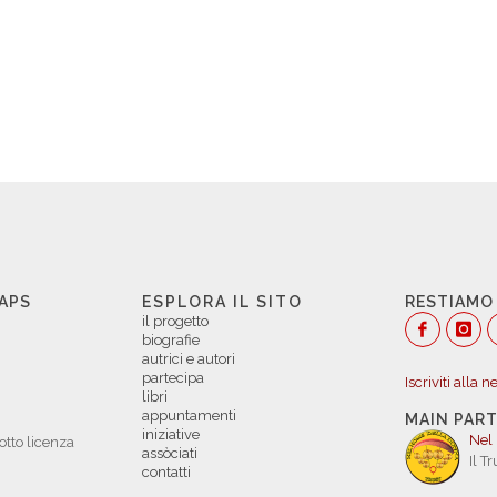
 APS
ESPLORA IL SITO
RESTIAMO
il progetto
biografie
autrici e autori
partecipa
Iscriviti alla 
libri
appuntamenti
MAIN PAR
iniziative
Nel
otto licenza
assòciati
Il T
contatti